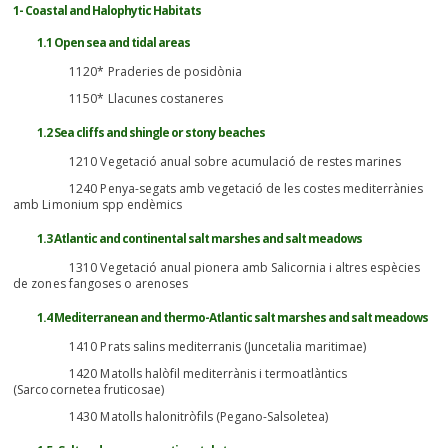
1- Coastal and Halophytic Habitats
1.1 Open sea and tidal areas
1120* Praderies de posidònia
1150* Llacunes costaneres
1.2 Sea cliffs and shingle or stony beaches
1210 Vegetació anual sobre acumulació de restes marines
1240 Penya-segats amb vegetació de les costes mediterrànies
amb Limonium spp endèmics
1.3 Atlantic and continental salt marshes and salt meadows
1310 Vegetació anual pionera amb Salicornia i altres espècies
de zones fangoses o arenoses
1.4 Mediterranean and thermo-Atlantic salt marshes and salt meadows
1410 Prats salins mediterranis (Juncetalia maritimae)
1420 Matolls halòfil mediterrànis i termoatlàntics
(Sarcocornetea fruticosae)
1430 Matolls halonitròfils (Pegano-Salsoletea)