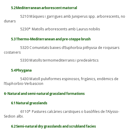
5.2 Mediterranean arborescent matorral
5210 Màquies i garrigues amb Juniperus spp. arborescents, no
dunars
5230* Matolls arborescents amb Laurus nobilis
5.3 Thermo-Mediterranean and pre-steppe brush
5320 Comunitats baixes d’Euphorbia pithyusa de roquisars
costaners
5330 Matolls termomediterranis i predesèrtics
5.4 Phrygana
5430 Matoll pulviformes espinosos, frigànics, endèmics de
l’Euphorbio-Verbascion
6- Natural and semi-natural grassland formations
6.1 Natural grasslands
6110* Pastures calcàries carstiques o basòfiles de l’Alysso-
Sedion albi.
6.2 Semi-natural dry grasslands and scrubland facies