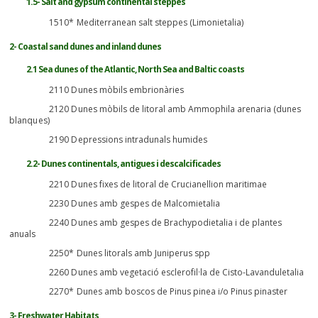
1.5- Salt and gypsum continental steppes
1510* Mediterranean salt steppes (Limonietalia)
2- Coastal sand dunes and inland dunes
2.1 Sea dunes of the Atlantic, North Sea and Baltic coasts
2110 Dunes mòbils embrionàries
2120 Dunes mòbils de litoral amb Ammophila arenaria (dunes
blanques)
2190 Depressions intradunals humides
2.2- Dunes continentals, antigues i descalcificades
2210 Dunes fixes de litoral de Crucianellion maritimae
2230 Dunes amb gespes de Malcomietalia
2240 Dunes amb gespes de Brachypodietalia i de plantes
anuals
2250* Dunes litorals amb Juniperus spp
2260 Dunes amb vegetació esclerofil·la de Cisto-Lavanduletalia
2270* Dunes amb boscos de Pinus pinea i/o Pinus pinaster
3- Freshwater Habitats