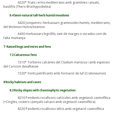
6220* Prats i erms mediterranis amb gramínies i anuals,
basòfils (Thero-Brachypodietea)
6.4 Semi-natural tall-herb humid meadows
6420 Jonqueres i herbassars graminoides humits, mediterranis,
del Molinion-Holoschoenion
6430 Herbassars higròfils, tant de marges o vorades com de
l’alta muntanya
7- Raised bogs and mires and fens
7.2 Calcareous fens
7210* Torberes calcàries del Cladium mariscus i amb espècies
del Caricion davallianae
7220* Fonts petrificants amb formació de tuf (Cratoneurion)
8 Rocky habitats and caves
8.2 Rocky slopes with chasmophytic vegetation
8210 Pendents rocallosos calcícoles amb vegetació casmofítica
(=Cingles, costers i penyals calcaris amb vegetació casmofítica)
8220 Pendents rocallosos silícis amb vegetació casmofítica