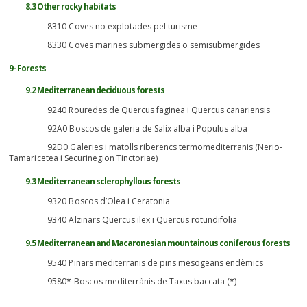
8.3 Other rocky habitats
8310 Coves no explotades pel turisme
8330 Coves marines submergides o semisubmergides
9- Forests
9.2 Mediterranean deciduous forests
9240 Rouredes de Quercus faginea i Quercus canariensis
92A0 Boscos de galeria de Salix alba i Populus alba
92D0 Galeries i matolls riberencs termomediterranis (Nerio-
Tamaricetea i Securinegion Tinctoriae)
9.3 Mediterranean sclerophyllous forests
9320 Boscos d’Olea i Ceratonia
9340 Alzinars Quercus ilex i Quercus rotundifolia
9.5 Mediterranean and Macaronesian mountainous coniferous forests
9540 Pinars mediterranis de pins mesogeans endèmics
9580* Boscos mediterrànis de Taxus baccata (*)