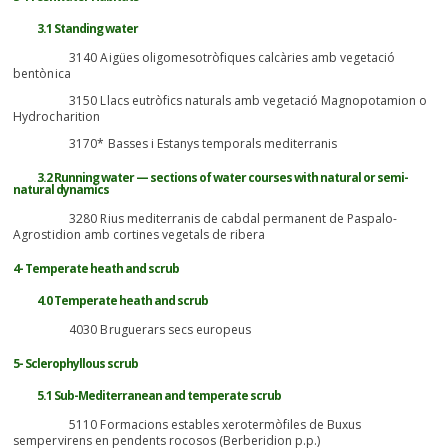
3.1 Standing water
3140 Aigües oligomesotròfiques calcàries amb vegetació
bentònica
3150 Llacs eutròfics naturals amb vegetació Magnopotamion o
Hydrocharition
3170* Basses i Estanys temporals mediterranis
3.2 Running water — sections of water courses with natural or semi-
natural dynamics
3280 Rius mediterranis de cabdal permanent de Paspalo-
Agrostidion amb cortines vegetals de ribera
4- Temperate heath and scrub
4.0 Temperate heath and scrub
4030 Bruguerars secs europeus
5- Sclerophyllous scrub
5.1 Sub-Mediterranean and temperate scrub
5110 Formacions estables xerotermòfiles de Buxus
sempervirens en pendents rocosos (Berberidion p.p.)