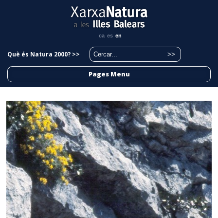
ca
es
en
Què és Natura 2000? >>
Pages Menu