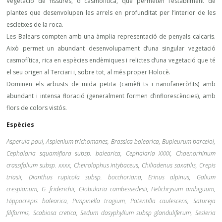
Vegetació de fissures, o casmofítica, que permeten l’establiment de
plantes que desenvolupen les arrels en profunditat per l’interior de les
escletxes de la roca.
Les Balears compten amb una àmplia representació de penyals calcaris.
Això permet un abundant desenvolupament d’una singular vegetació
casmofítica, rica en espècies endèmiques i relictes d’una vegetació que té
el seu origen al Terciari i, sobre tot, al més proper Holocè.
Dominen els arbusts de mida petita (camèfi ts i nanofaneròfits) amb
abundant i intensa floració (generalment formen d’inflorescències), amb
flors de colors vistós.
Espècies
Asperula paui, Asplenium trichomanes, Brassica balearica, Bupleurum barceloi,
Cephalaria squamiflora subsp. balearica, Cephalaria XXXX, Chaenorhinum
crassifolium subsp. xxxx, Cheirolophus intybaceus, Chiliadenus saxatilis, Crepis
triasii, Dianthus rupicola subsp. bocchoriana, Erinus alpinus, Galium
crespianum, G. friderichii, Globularia cambessedesii,
Helichrysum ambiguum,
Hippocrepis balearica, Pimpinella tragium, Potentilla caulescens, Satureja
filiformis, Scabiosa cretica, Sedum dasyphyllum subsp glanduliferum, Sesleria