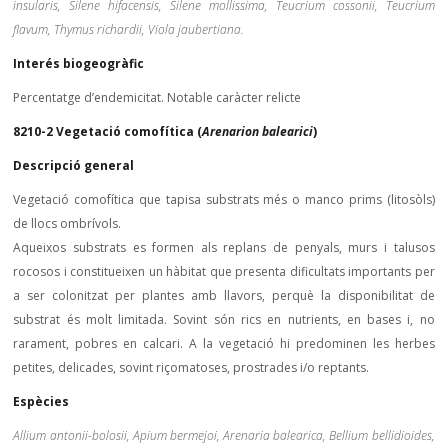
insularis, Silene hifacensis, Silene mollissima, Teucrium cossonii, Teucrium
flavum, Thymus richardii, Viola jaubertiana.
Interés biogeogràfic
Percentatge d’endemicitat. Notable caràcter relicte
8210-2 Vegetació comofítica (
Arenarion balearici
)
Descripció general
Vegetació comofítica que tapisa substrats més o manco prims (litosòls)
de llocs ombrívols.
Aqueixos substrats es formen als replans de penyals, murs i talusos
rocosos i constitueixen un hàbitat que presenta dificultats importants per
a ser colonitzat per plantes amb llavors, perquè la disponibilitat de
substrat és molt limitada. Sovint són rics en nutrients, en bases i, no
rarament, pobres en calcari. A la vegetació hi predominen les herbes
petites, delicades, sovint riçomatoses, prostrades i/o reptants.
Espècies
Allium antonii-bolosii, Apium bermejoi, Arenaria balearica, Bellium bellidioides,