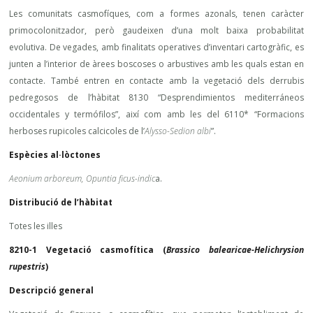
Les comunitats casmofíques, com a formes azonals, tenen caràcter
primocolonitzador, però gaudeixen d’una molt baixa probabilitat
evolutiva. De vegades, amb finalitats operatives d’inventari cartogràfic, es
junten a l’interior de àrees boscoses o arbustives amb les quals estan en
contacte. També entren en contacte amb la vegetació dels derrubis
pedregosos de l’hàbitat 8130 “Desprendimientos mediterráneos
occidentales y termófilos”, així com amb les del 6110* “Formacions
herboses rupicoles calcicoles de l’
Alysso-Sedion albi
”.
Espècies al·lòctones
Aeonium arboreum, Opuntia ficus-indic
a.
Distribució de l’hàbitat
Totes les illes
8210-1 Vegetació casmofítica (
Brassico balearicae-Helichrysion
rupestris
)
Descripció general