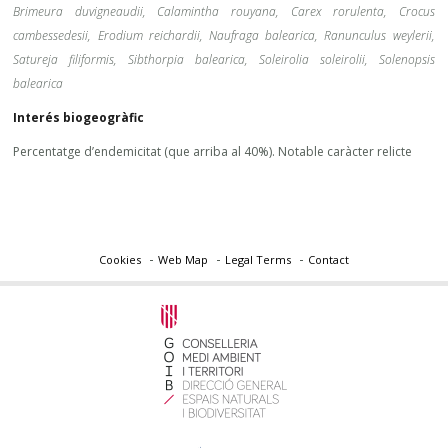
Brimeura duvigneaudii, Calamintha rouyana, Carex rorulenta, Crocus
cambessedesii, Erodium reichardii, Naufraga balearica, Ranunculus weylerii,
Satureja filiformis, Sibthorpia balearica, Soleirolia soleirolii, Solenopsis
balearica
Interés biogeogràfic
Percentatge d’endemicitat (que arriba al 40%). Notable caràcter relicte
Cookies
Web Map
Legal Terms
Contact