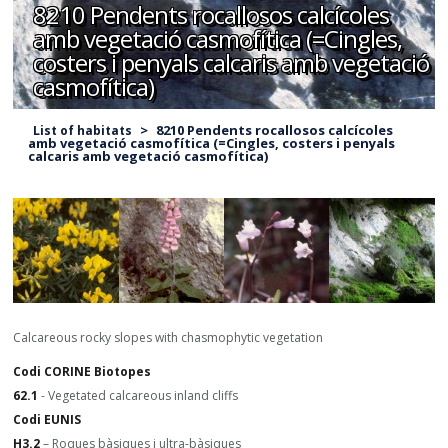
8210 Pendents rocallosos calcícoles
amb vegetació casmofítica (=Cingles,
costers i penyals calcaris amb vegetació
casmofítica)
>
8210 Pendents rocallosos calcícoles
List of habitats
amb vegetació casmofítica (=Cingles, costers i penyals
calcaris amb vegetació casmofítica)
Calcareous rocky slopes with chasmophytic vegetation
Codi CORINE Biotopes
62.1
- Vegetated calcareous inland cliffs
Codi EUNIS
H3.2
– Roques bàsiques i ultra-bàsiques