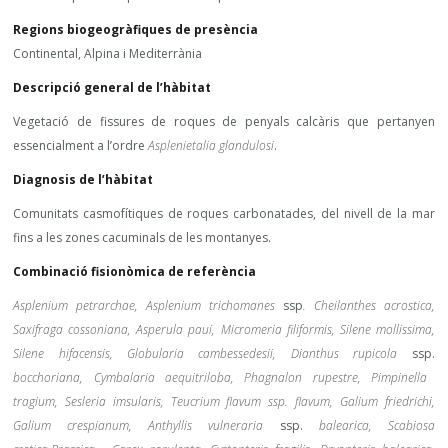
Regions biogeogràfiques de presència
Continental, Alpina i Mediterrània
Descripció general de l’hàbitat
Vegetació de fissures de roques de penyals calcàris que pertanyen
essencialment a l’ordre
Asplenietalia glandulosi
.
Diagnosis de l’hàbitat
Comunitats casmofítiques de roques carbonatades, del nivell de la mar
fins a les zones cacuminals de les montanyes.
Combinació fisionòmica de referència
Asplenium petrarchae, Asplenium trichomanes
ssp
. Cheilanthes acrostica,
Saxifraga cossoniana, Asperula paui, Micromeria filiformis, Silene mollissima,
Silene hifacensis, Globularia cambessedesii, Dianthus rupicola
ssp.
bocchoriana, Cymbalaria aequitriloba, Phagnalon rupestre, Pimpinella
tragium, Sesleria imsularis, Teucrium flavum ssp. flavum, Galium friedrichi,
Galium crespianum, Anthyllis vulneraria
ssp.
balearica, Scabiosa