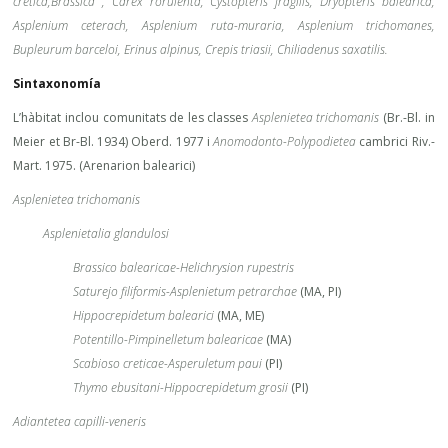
cretica,Brassica , Carex rorulenta, Cystopteris fragilis, Dryopteris balearica,
Asplenium ceterach, Asplenium ruta-muraria, Asplenium trichomanes,
Bupleurum barceloi, Erinus alpinus, Crepis triasii, Chiliadenus saxatilis.
Sintaxonomía
L’hàbitat inclou comunitats de les classes
Asplenietea trichomanis
(Br.-Bl. in
Meier et Br-Bl. 1934) Oberd. 1977 i
Anomodonto-Polypodietea
cambrici Riv.-
Mart. 1975. (Arenarion balearici)
Asplenietea trichomanis
Asplenietalia glandulosi
Brassico balearicae-Helichrysion rupestris
Saturejo filiformis-Asplenietum petrarchae
(MA, PI)
Hippocrepidetum balearici
(MA, ME)
Potentillo-Pimpinelletum balearicae
(MA)
Scabioso creticae-Asperuletum paui
(PI)
Thymo ebusitani-Hippocrepidetum grosii
(PI)
Adiantetea capilli-veneris