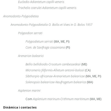
Eucladio-Adiantetum capilli-veneris
Trachelio coerulei-Adiantetum capilli-veneris
Anomodonto-Polypodietea
Anomodonto-Polypodietalia O. Bolòs et Vives in O. Bolos 1957
Polypodion serrati
Polypodietum serrati
(MA, ME, PI)
Com. de Saxifraga cossoniana
(PI)
Arenarion balearici
Bellio bellidioidis-Crocetum cambessedesii
(ME)
Micromerio filiformis-Allietum antonii-bolosii
(CA)
Sibthorpio africanae-Arenarietum balearicae
(MA, ME, PI)
Solenopsio balearicae-Naufragetum balearica
(MA)
Asplenion marini
Com
Asplenium marinum-Crithmum maritimum
(MA, ME)
Dinàmica i contactes