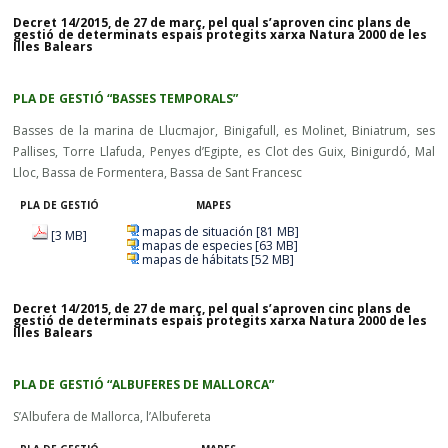
Decret 14/2015, de 27 de març, pel qual s’aproven cinc plans de
gestió de determinats espais protegits xarxa Natura 2000 de les
Illes Balears
PLA DE GESTIÓ “BASSES TEMPORALS”
Basses de la marina de Llucmajor, Binigafull, es Molinet, Biniatrum, ses
Pallises, Torre Llafuda, Penyes d’Egipte, es Clot des Guix, Binigurdó, Mal
Lloc, Bassa de Formentera, Bassa de Sant Francesc
PLA DE GESTIÓ
MAPES
mapas de situación [81 MB]
[3 MB]
mapas de especies [63 MB]
mapas de hábitats [52 MB]
Decret 14/2015, de 27 de març, pel qual s’aproven cinc plans de
gestió de determinats espais protegits xarxa Natura 2000 de les
Illes Balears
PLA DE GESTIÓ “ALBUFERES DE MALLORCA”
S’Albufera de Mallorca, l’Albufereta