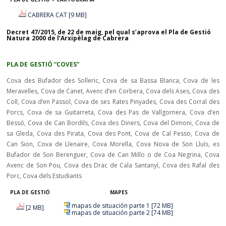
CABRERA CAT [9 MB]
Decret 47/2015, de 22 de maig, pel qual s’aprova el Pla de Gestió
Natura 2000 de l’Arxipèlag de Cabrera
PLA DE GESTIÓ “COVES”
Cova des Bufador des Solleric, Cova de sa Bassa Blanca, Cova de les
Meravelles, Cova de Canet, Avenc d’en Corbera, Cova dels Ases, Cova des
Coll, Cova d’en Passol, Cova de ses Rates Pinyades, Cova des Corral des
Porcs, Cova de sa Guitarreta, Cova des Pas de Vallgornera, Cova d’en
Bessó, Cova de Can Bordils, Cova des Diners, Cova del Dimoni, Cova de
sa Gleda, Cova des Pirata, Cova des Pont, Cova de Cal Pesso, Cova de
Can Sion, Cova de Llenaire, Cova Morella, Cova Nova de Son Lluís, es
Bufador de Son Berenguer, Cova de Can Millo o de Coa Negrina, Cova
Avenc de Son Pou, Cova des Drac de Cala Santanyí, Cova des Rafal des
Porc, Cova dels Estudiants
PLA DE GESTIÓ
MAPES
mapas de situación parte 1 [72 MB]
[2 MB]
mapas de situación parte 2 [74 MB]