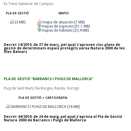
Es Trenc-Salobrar de Campos
PLA DE GESTIÓ
MAPES
[3 MB]
mapa de situación [7 MB]
mapas de especies [51,1 MB]
mapas de hábitats [23,4 MB]
Decret 14/2015, de 27 de març, pel qual s’aproven cinc plans de
gestió de determinats espais protegits xarxa Natura 2000 de les
Illes Balears
PLA DE GESTIÓ “BARRANCS I PUIGS DE MALLORCA”
Puig de Sant Martí, Na Borges, Randa, Xorrigo
PLA DE GESTIÓ + CARTOGRAFIA
BARRANCS I PUIGS DE MALLORCA [18 MB]
Decret 44/2019, de 24 de maig, pel qual s’aprova el Pla de Gestió
Natura 2000 de Barrancs i Puigs de Mallorca