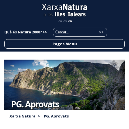
ca
es
en
Què és Natura 2000? >>
Pages Menu
PG. Aprovats
Xarxa Natura
>
PG. Aprovats