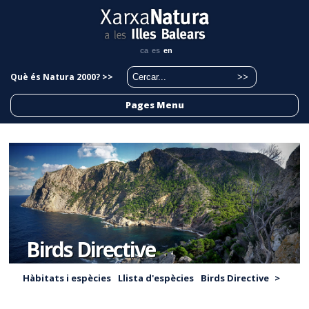
ca
es
en
Què és Natura 2000? >>
Pages Menu
Birds Directive
Hàbitats i espècies
Llista d'espècies
Birds Directive
>