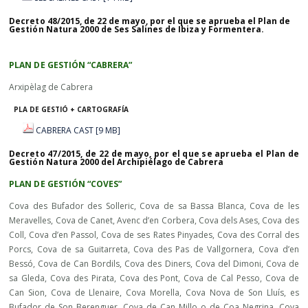
Decreto 48/2015, de 22 de mayo, por el que se aprueba el Plan de
Gestión Natura 2000 de Ses Salines de Ibiza y Formentera.
PLAN DE GESTIÓN “CABRERA”
Arxipèlag de Cabrera
PLA DE GESTIÓ + CARTOGRAFÍA
CABRERA CAST [9 MB]
Decreto 47/2015, de 22 de mayo, por el que se aprueba el Plan de
Gestión Natura 2000 del Archipiélago de Cabrera
PLAN DE GESTIÓN “COVES”
Cova des Bufador des Solleric, Cova de sa Bassa Blanca, Cova de les
Meravelles, Cova de Canet, Avenc d’en Corbera, Cova dels Ases, Cova des
Coll, Cova d’en Passol, Cova de ses Rates Pinyades, Cova des Corral des
Porcs, Cova de sa Guitarreta, Cova des Pas de Vallgornera, Cova d’en
Bessó, Cova de Can Bordils, Cova des Diners, Cova del Dimoni, Cova de
sa Gleda, Cova des Pirata, Cova des Pont, Cova de Cal Pesso, Cova de
Can Sion, Cova de Llenaire, Cova Morella, Cova Nova de Son Lluís, es
Bufador de Son Berenguer, Cova de Can Millo o de Coa Negrina, Cova