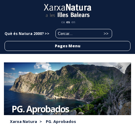
ca
es
en
Què és Natura 2000? >>
Pages Menu
PG. Aprobados
Xarxa Natura
>
PG. Aprobados