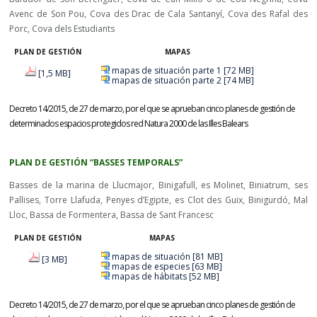
Avenc de Son Pou, Cova des Drac de Cala Santanyí, Cova des Rafal des
Porc, Cova dels Estudiants
PLAN DE GESTIÓN
MAPAS
mapas de situación parte 1 [72 MB]
[1,5 MB]
mapas de situación parte 2 [74 MB]
Decreto 14/2015, de 27 de marzo, por el que se aprueban cinco planes de gestión de
determinados espacios protegidos red Natura 2000 de las Illes Balears
PLAN DE GESTIÓN “BASSES TEMPORALS”
Basses de la marina de Llucmajor, Binigafull, es Molinet, Biniatrum, ses
Pallises, Torre Llafuda, Penyes d’Egipte, es Clot des Guix, Binigurdó, Mal
Lloc, Bassa de Formentera, Bassa de Sant Francesc
PLAN DE GESTIÓN
MAPAS
mapas de situación [81 MB]
[3 MB]
mapas de especies [63 MB]
mapas de hábitats [52 MB]
Decreto 14/2015, de 27 de marzo, por el que se aprueban cinco planes de gestión de