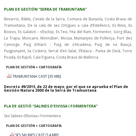
PLAN DE GESTIÓN “SERRA DE TRAMUNTANA”
Biniarroi, Bàlitx, Cimals de la Serra, Comuna de Bunyola, Costa Brava de
Tramuntana, De la cala de ses Ortigues a cala d’Estellencs, Es Binis, Es
Boixos, Es Galatzó – s’Esclop, Es Teix, Fita del Ram, Formentor, Gorg Blau,
La Trapa, Moncaire, Monnàber, Mossa, Muntanyes de Pollença, Port des
Canonge, Puig d’Alaró - Puig de s’Alcadena, Puig de na Bauçà,
Puigpunyent, Sa Costera, Serral d’en Salat, S’Estaca - Punta de Deià, Torre
Picada, Es Rajolí, Cala Figuera, Costa Brava de Mallorca
PLAN DE GESTIÓN + CARTOGRAFÍA
TRAMUNTANA CAST [35 MB]
Decreto 49/2015, de 22 de mayo, por el que se aprueba el Plan de
Gestión Natura 2000 de la Serra de Tramuntana
PLA DE GESTIÓ “SALINES D’EIVISSA I FORMENTERA”
Ses Salines d’Eivissa i Formentera
PLAN DE GESTIÓN + CARTOGRAFÍA
SES SALINES CAST [14 MB]