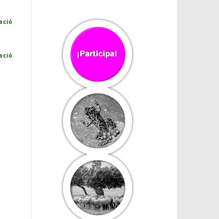
ació
ació