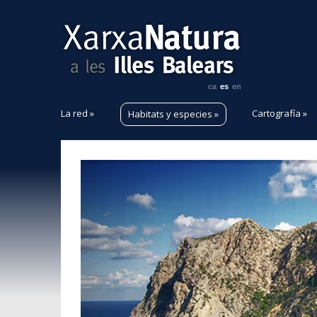
ca
es
en
La red
»
Cartografía
»
Habitats y especies
»