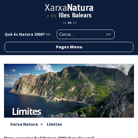
ca
es
en
Què és Natura 2000? >>
Pages Menu
Límites
Xarxa Natura
>
Límites