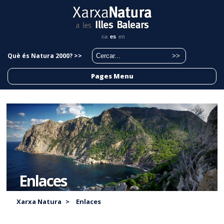
ca
es
en
Què és Natura 2000? >>
Pages Menu
Enlaces
Xarxa Natura
>
Enlaces