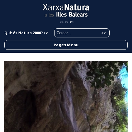
ca
es
en
Què és Natura 2000? >>
Pages Menu