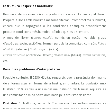
Estructura i espècies habituals:
Bosquets de sistemes càrstics profunds i avencs dominats pel llorer.
Propers a llocs amb bioclima mesomediterrani d’ombroclima subhumit,
encara que la topografia o les condicions edàfiques probablement
procurin condicions més humides i càlides que les de l’entorn.
A més del llorer (
Laurus nobilis
), només un escàs i variable grups
d’espècies, sovint esciòfiles, formen part de la comunitat, com són:
Rubus
ulmifolius
(abatzer);
Smilax aspera
(aritja);
Ruscus aculeatus
(cirerer de Betlem);
Hedera helix
(heura),
Tamus communis
,
etc.
Possibles problemes d’interpretació
Possible confusió: El 5230 Hàbitat requereix que la presència dominants
dels llorers sigui en forma de arbust gran o arbre. La confusió amb
l’Hàbitat 5310, es deu a una inicial mal definició del Manual. Aquesta és
una comunitat de mida baixa dominada pels arbustos de llorer
Distribució
: Mallorca, serra de Tramuntana. Les millors mostres es