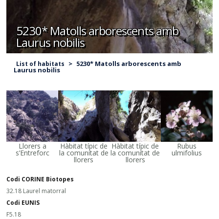
5230* Matolls arborescents amb
Laurus nobilis
>
5230* Matolls arborescents amb
List of habitats
Laurus nobilis
Llorers a
Hàbitat típic de
Hàbitat típic de
Rubus
s’Entreforc
la comunitat de
la comunitat de
ulmifolius
llorers
llorers
Codi CORINE Biotopes
32.18 Laurel matorral
Codi EUNIS
F5.18