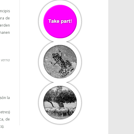
ncipis
ura de
perden
omanen
 verna
són la
etres)
ca, de
s).