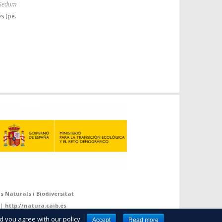
Sedum
s (pe.
s Naturals i Biodiversitat
 |
http://natura.caib.es
d you agree with our policy.
Accept
Read more