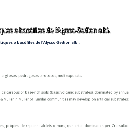
ues o basòfiles de l’Alysso-Sedion albi.
tiques o basòfiles de l’Alysso-Sedion albi.
 argilosos, pedregosos o rocosos, molt exposats.
calcareous or base-rich soils (basic volcanic substrates), dominated by annua
& Müller in Müller 61. Similar communities may develop on artificial substrates;
les, pròpies de replans calcàris o murs, que estan dominades per Crassulàci