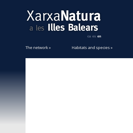
ca
es
en
The network
»
Habitats and species
»