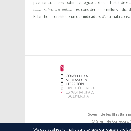
peculiaritat de seu òptim ecològico, així com l’estat de vi
album subsp. micranthum
, es consideren els millors indica
Kalanchoe) constitueix un clar indicadors d’una mala conse
Govern de les Illes Balea
C/ Gremi de Corredors, 10
We use cookies to make sure to give our ousers the best