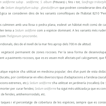
 sediforme subsp . sediforme, S. album
(Pitiuses) i, fins i tot,
Saxifraga tridactyli
s de
Sedum dasyphyllum subsp . glanduliferum
que podrien considerarse dins d’
ógica se consideren dins de les variants comofítiques de l’hàbitat 8210 “Pe
s culminen amb una llosa o pedra plana, esdevé un hàbitat molt comú de ca
len tenia a
Sedum sedifome
com a espècie dominant. A les variants més ruder
 com
Theligonum cynocrambe
.
ridionals, des de el nivell de la mar fins aprop dels 700 m de altitud.
 vegetació permanent de zones rocoses. Per la seva forma de desenvolup
nt a paviments rocosos, que es es veuen molt afectats pel calcigament, que fa
ualque espècie s’ha utilitzat en medicina popular; des d’un punt de vista didàct
educatiu, por combinarse en elles diversos tipus d’adaptacions a l’aridesa (sucul
ncions extremes, etc.).
Sedum sediforme
s’ha utilitzat en jardinería (rocalles). De
 morter per curar ferides;
Sedum sediforme
ha sigut més utilitzada ja que es con
t de ferides, antihemorroidals, etc.
taques i el percentatge de cobertura de les espècies, sempre que es consid