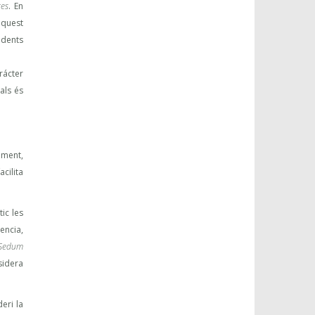
tes
. En
aquest
ndents
rácter
als és
ament,
cilita
ic les
encia,
Sedum
sidera
eri la