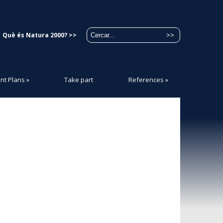
Què és Natura 2000? >>
t Plans
»
Take part
References
»