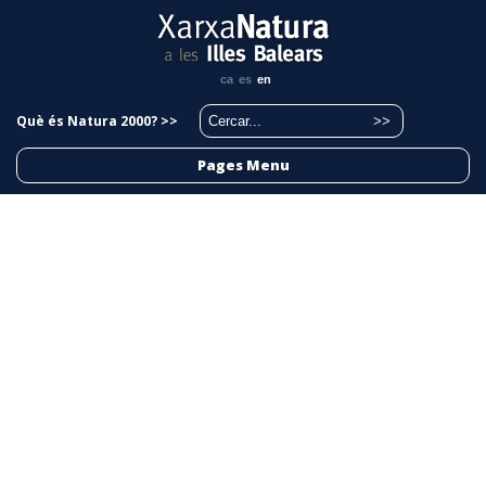
ca
es
en
Què és Natura 2000? >>
Pages Menu