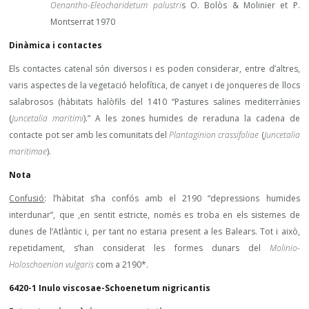
Oenantho-Eleocharidetum palustri
s O. Bolòs & Molinier et P.
Montserrat 1970
Dinàmica i contactes
Els contactes catenal són diversos i es poden considerar, entre d’altres,
varis aspectes de la vegetació helofítica, de canyet i de jonqueres de llocs
salabrosos (hàbitats halòfils del 1410 “Pastures salines mediterrànies
(
Juncetalia maritimi
).” A les zones humides de reraduna la cadena de
contacte pot ser amb les comunitats del
Plantaginion crassifoliae
(
Juncetalia
maritimae
).
Nota
Confusió
: l’hàbitat s’ha confós amb el 2190 “depressions humides
interdunar”, que ,en sentit estricte, només es troba en els sistemes de
dunes de l’Atlàntic i, per tant no estaria present a les Balears. Tot i això,
repetidament, s’han considerat les formes dunars del
Molinio-
Holoschoenion vulgaris
com a 2190*.
6420-1 Inulo viscosae-Schoenetum nigricantis