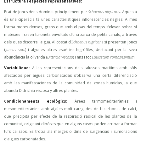
Estructura i espècies representatives:
Prat de joncs dens dominat principalment per
Schoenus nigricans
. Aquesta
és una ciperàcia té unes característiques inflorescències negres. A més
forma motes denses, grans que amb el pas del temps s’eleven sobre sí
mateixes i creen turonets envoltats d’una xarxa de petits canals, a través
dels ques discorre l’aigua. Al costat d’
Schoenus nigricans
si presenten joncs
(
Juncus spp
.) i algunes altres espècies higròfiles, destacant per la seva
abundància la olivarda (
Dittricia viscosa
) i fins i tot
Equisetum ramosissimum
.
Variabilidad:
A les representacions dels talussos maritims amb sòls
afectados per aigües carbonatadas s’observa una certa diferenciació
amb les manifestaciones de la comunidad de zones humidas, ja que
abunda Dittrichia viscosa y altres plantes.
Condicionaments ecològics:
Àrees termomediterrànies i
mesomediterrànies amb aigües molt carrgades de bicarbonat de calci,
que precipita per efecte de la respiració radical de les plantes de la
comunitat, originant dipòsits que en alguns casos poden arribar a formar
tufs calissos. Es troba als marges o dins de surgèncias i sumoracions
d’aigues carbonatades.