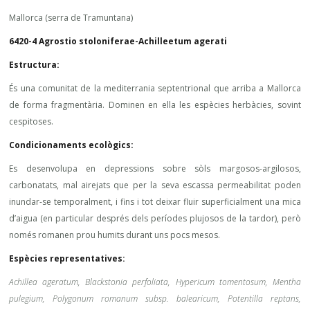
Mallorca (serra de Tramuntana)
6420-4 Agrostio stoloniferae-Achilleetum agerati
Estructura:
És una comunitat de la mediterrania septentrional que arriba a Mallorca
de forma fragmentària. Dominen en ella les espècies herbàcies, sovint
cespitoses.
Condicionaments ecològics:
Es desenvolupa en depressions sobre sòls margosos-argilosos,
carbonatats, mal airejats que per la seva escassa permeabilitat poden
inundar-se temporalment, i fins i tot deixar fluir superficialment una mica
d’aigua (en particular després dels períodes plujosos de la tardor), però
només romanen prou humits durant uns pocs mesos.
Espècies representatives:
Achillea ageratum, Blackstonia perfoliata, Hypericum tomentosum, Mentha
pulegium, Polygonum romanum subsp. balearicum, Potentilla reptans,