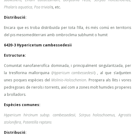
Phalaris aquatica, Poa triviali
s, etc.
Distribució:
Encara que es troba distribuïda per tota l’illa, és més comú en territoris
del pis mesomediterrani amb ombroclima subhumit o humit
6420-3 Hypericetum cambessedesii
Estructura:
Comunitat nanofanerofíca dominada, i principalment singularitzada, per
la tresflorina mallorquina (
Hypericum cambessedesii
) , al que s’adjunten
unes poques espècies del
Molinio-Holoschenion
. Prospera als llits i vores
pedregoses de rierols i torrents, així com a zones molt humides properes
a brolladors.
Espècies comunes:
Hypericum hircinum subsp. cambessedesii, Scirpus holoschoenus, Agrostis
stolonifera, Potentilla reptans
Distribució: