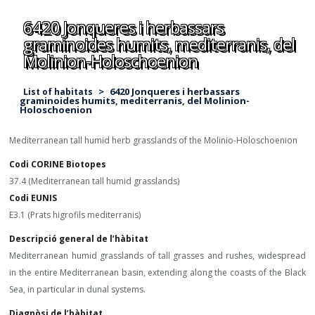
6420 Jonqueres i herbassars
graminoides humits, mediterranis, del
Molinion-Holoschoenion
>
6420 Jonqueres i herbassars
List of habitats
graminoides humits, mediterranis, del Molinion-
Holoschoenion
Mediterranean tall humid herb grasslands of the Molinio-Holoschoenion
Codi CORINE Biotopes
37.4 (Mediterranean tall humid grasslands)
Codi EUNIS
E3.1 (Prats higrofils mediterranis)
Descripció general de l’hàbitat
Mediterranean humid grasslands of tall grasses and rushes, widespread
in the entire Mediterranean basin, extending along the coasts of the Black
Sea, in particular in dunal systems.
Diagnòsi de l’hàbitat