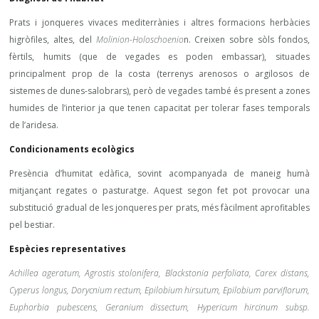
Prats i jonqueres vivaces mediterrànies i altres formacions herbàcies
higròfiles, altes, del
Molinion-Holoschoenio
n. Creixen sobre sòls fondos,
fèrtils, humits (que de vegades es poden embassar), situades
principalment prop de la costa (terrenys arenosos o argilosos de
sistemes de dunes-salobrars), però de vegades també és present a zones
humides de l’interior ja que tenen capacitat per tolerar fases temporals
de l’aridesa.
Condicionaments ecològics
Presència d’humitat edàfica, sovint acompanyada de maneig humà
mitjançant regates o pasturatge. Aquest segon fet pot provocar una
substitució gradual de les jonqueres per prats, més fàcilment aprofitables
pel bestiar.
Espècies representatives
Achillea ageratum, Agrostis stolonifera, Blackstonia perfoliata, Carex distans,
Cyperus longus, Dorycnium rectum, Epilobium hirsutum, Epilobium parviflorum,
Euphorbia pubescens, Geranium dissectum, Hypericum hircinum subsp.