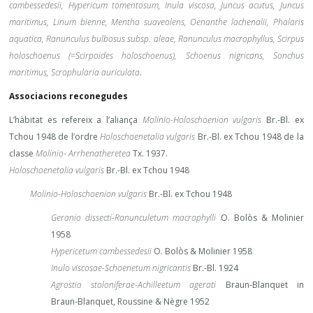
cambessedesii, Hypericum tomentosum, Inula viscosa, Juncus acutus, Juncus
maritimus, Linum bienne, Mentha suaveolens, Oenanthe lachenalii, Phalaris
aquatica, Ranunculus bulbosus subsp. aleae, Ranunculus macrophyllus, Scirpus
holoschoenus (=Scirpoides holoschoenus), Schoenus nigricans, Sonchus
maritimus, Scrophularia auriculata
.
Associacions reconegudes
L’hàbitat es refereix a l’aliança
Molinio-Holoschoenion vulgaris
Br.-Bl. ex
Tchou 1948 de l’ordre
Holoschoenetalia vulgaris
Br.-Bl. ex Tchou 1948 de la
classe
Molinio- Arrhenatheretea
Tx. 1937.
Holoschoenetalia vulgaris
Br.-Bl. ex Tchou 1948
Molinio-Holoschoenion vulgaris
Br.-Bl. ex Tchou 1948
Geranio dissecti-Ranunculetum macrophylli
O. Bolòs & Molinier
1958
Hypericetum cambessedesii
O. Bolòs & Molinier 1958
Inulo viscosae-Schoenetum nigricantis
Br.-Bl. 1924
Agrostio stoloniferae-Achilleetum agerati
Braun-Blanquet in
Braun-Blanquet, Roussine & Nègre 1952