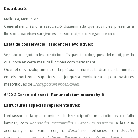
Distribució:
Mallorca, Menorca??
Generalment, és una associació disseminada que sovint es presenta a
llocs on apareixen surgències i cursos d’aigua carregats de calci.
Estat de conservació i tendències evolutives:
Vegetació lligada a les condicions físiques i ecològiques del medi, per la
qual cosa en certa mesura funciona com permanent.
Quan el desenvolupament de la pròpia comunitat fa disminuir la humitat
en els horitzons superiors, la jonquera evoluciona cap a pastures
mesofítiques de
Brachypodium phoenicoides
.
6420-2 Geranio dissecti-Ranunculetum macrophylli
Estructura i espècies representatives:
Herbassar en la qual dominen els hemicriptòfits molt foliosos, de fulla
laminar, com
Ranunculus macrophyllus
i
Geranium dissectum
, a les que
acompanyen un variat conjunt d’espècies herbàcies com
Mentha
suaveolens, Linum usitatissimum, Bonjeania recta, Scirpus holoschoenus,