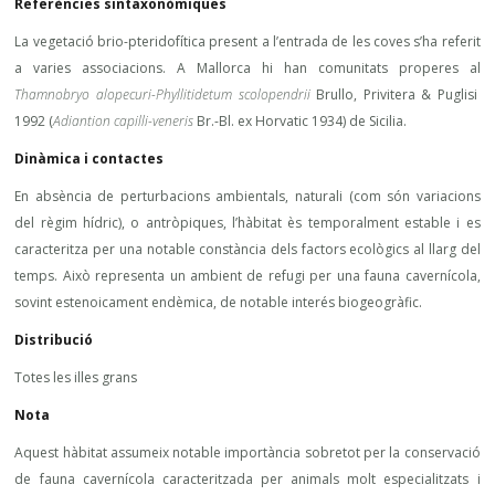
Referències sintaxonòmiques
La vegetació brio-pteridofítica present a l’entrada de les coves s’ha referit
a varies associacions. A Mallorca hi han comunitats properes al
Thamnobryo alopecuri-Phyllitidetum scolopendrii
Brullo, Privitera & Puglisi
1992 (
Adiantion capilli-veneris
Br.-Bl. ex Horvatic 1934) de Sicilia.
Dinàmica i contactes
En absència de perturbacions ambientals, naturali (com són variacions
del règim hídric), o antròpiques, l’hàbitat ès temporalment estable i es
caracteritza per una notable constància dels factors ecològics al llarg del
temps. Això representa un ambient de refugi per una fauna cavernícola,
sovint estenoicament endèmica, de notable interés biogeogràfic.
Distribució
Totes les illes grans
Nota
Aquest hàbitat assumeix notable importància sobretot per la conservació
de fauna cavernícola caracteritzada per animals molt especialitzats i