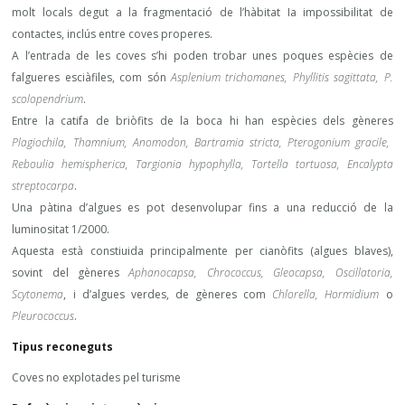
molt locals degut a la fragmentació de l’hàbitat Ia impossibilitat de
contactes, inclús entre coves properes.
A l’entrada de les coves s’hi poden trobar unes poques espècies de
falgueres esciàfiles, com són
Asplenium trichomanes, Phyllitis sagittata, P.
scolopendrium
.
Entre la catifa de briòfits de la boca hi han espècies dels gèneres
Plagiochila, Thamnium, Anomodon, Bartramia stricta, Pterogonium gracile,
Reboulia hemispherica, Targionia hypophylla, Tortella tortuosa, Encalypta
streptocarpa
.
Una pàtina d’algues es pot desenvolupar fins a una reducció de la
luminositat 1/2000.
Aquesta està constiuida principalmente per cianòfits (algues blaves),
sovint del gèneres
Aphanocapsa, Chrococcus, Gleocapsa, Oscillatoria,
Scytonema
, i d’algues verdes, de gèneres com
Chlorella, Hormidium
o
Pleurococcus
.
Tipus reconeguts
Coves no explotades pel turisme