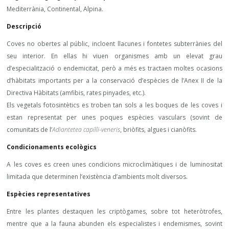
Mediterrània, Continental, Alpina.
Descripció
Coves no obertes al públic, incloent llacunes i fontetes subterrànies del
seu interior. En ellas hi viuen organismes amb un elevat grau
d’especialització o endemicitat, però a més es tractaen moltes ocasions
d’hàbitats importants per a la conservació d’espècies de l’Anex II de la
Directiva Hàbitats (amfibis, rates pinyades, etc.).
Els vegetals fotosintètics es troben tan sols a les boques de les coves i
estan representat per unes poques espècies vasculars (sovint de
comunitats de l’
Adiantetea capilli-veneris
, briòfits, algues i cianòfits.
Condicionaments ecològics
A les coves es creen unes condicions microclimàtiques i de luminositat
limitada que determinen l’existència d’ambients molt diversos.
Espècies representatives
Entre les plantes destaquen les criptògames, sobre tot heteròtrofes,
mentre que a la fauna abunden els especialistes i endemismes, sovint