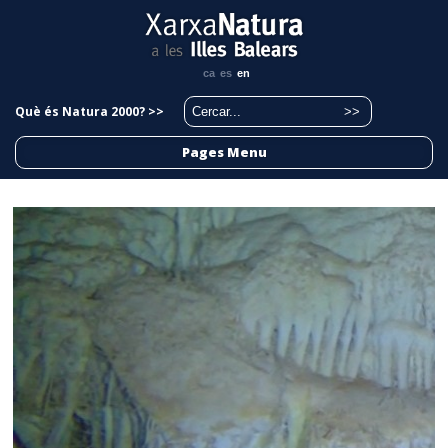
ca
es
en
Què és Natura 2000? >>
Pages Menu