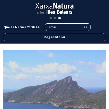
ca
es
en
Què és Natura 2000? >>
Pages Menu