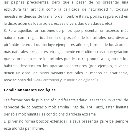
las páginas precedentes, pero que a pesar de no presentar una
estructura tan artificial como la calificada de naturalidad 1, todavía
muestra evidencias de la mano del hombre (talas, podas, regularidad en
la disposición de los árboles, escasa diversidad de edades, etc.).
3. Para aquellas formaciones de pinos que presentan un aspecto más
natural, con irregularidad en la disposición de los árboles, una diversa
pirámide de edad que incluye ejemplares añosos, formas de los árboles
más naturales, irregulares, etc. Igualmente en el último caso la vegetación
que se presenta entre los árboles puede corresponder a alguno de los
hábitats descritos en los apartados anteriores (por ejemplo, a veces
tienen un dosel de pinos bastante naturales, al menos en apariencia,
asociaciones del
Oleo-Ceratonion
y
Rosmarinion officinalis
.
Condicionaments ecològics
Les formacions de pi blanc són indiferents edàfiques i tenen un ventall de
capacitat de colonització molt amplia i ràpida. Tot i aixó, estan limitats
per sòls molt humits i les condicions d’aridesa extrema.
El pi ver no forma boscos extensos i la seva presència gaire bé sempre
està aforida per l’home.