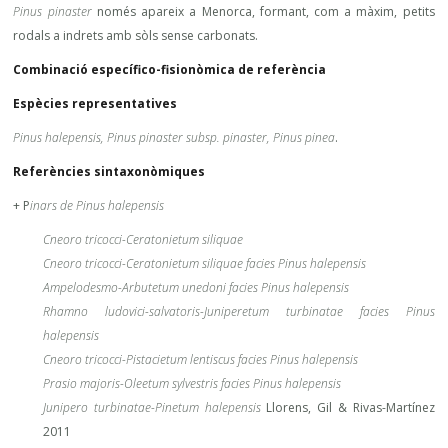
Pinus pinaster
només apareix a Menorca, formant, com a màxim, petits
rodals a indrets amb sòls sense carbonats.
Combinació específico-fisionòmica de referència
Espècies representatives
Pinus halepensis, Pinus pinaster subsp. pinaster, Pinus pinea
.
Referències sintaxonòmiques
+ P
inars de Pinus halepensis
Cneoro tricocci-Ceratonietum siliquae
Cneoro tricocci-Ceratonietum siliquae facies Pinus halepensis
Ampelodesmo-Arbutetum unedoni facies Pinus halepensis
Rhamno ludovici-salvatoris-Juniperetum turbinatae facies Pinus
halepensis
Cneoro tricocci-Pistacietum lentiscus facies Pinus halepensis
Prasio majoris-Oleetum sylvestris facies Pinus halepensis
Junipero turbinatae-Pinetum halepensis
Llorens, Gil & Rivas-Martínez
2011