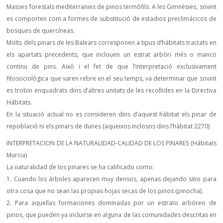
Masses forestals mediterranies de pinos termòfils. A les Gimnèsies, sovint
es comporten com a formes de substitució de estadios preclimácicos de
bosques de quercíneas.
Molts dels pinars de les Balears corresponen a tipus d’hàbitats tractats en
els apartats precedents, que inclouen un estrat arbòri més o manco
continu de pins. Això i el fet de que l’interpretació exclusivament
fitosociológica que varen rebre en el seu temps, va determinar que sovint
es trobin enquadrats dins d’altres unitats de les recollides en la Directiva
Hábitats.
En la situació actual no es consideren dins d’aquest hàbitat els pinar de
repoblació ni els pinars de dunes (aqueixos inclosos dins l’hàbitat 2270)
INTERPRETACION DE LA NATURALIDAD-CALIDAD DE LOS PINARES (Hábitats
Murcia)
La naturalidad de los pinares se ha calificado como:
1. Cuando los árboles aparecen muy densos, apenas dejando sitio para
otra cosa que no sean las propias hojas secas de los pinos (pinocha).
2. Para aquellas formaciones dominadas por un estrato arbóreo de
pinos, que pueden ya incluirse en alguna de las comunidades descritas en