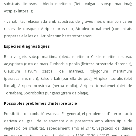
substrats llimosos : bleda marítima (Beta vulgaris subsp. maritima);
Atriplex littoralis;
- variabilitat relacionada amb substrats de graves més o manco rics en
restes de closques: Atriplex prostrata, Atriplex tornabenei (comunitats
properes a la les del Atriplicetum hastatotornabeni.
Espècies diagnòstiques
Beta vulgaris subsp. maritima (bleda marítima), Cakile maritima subsp.
aegyptiaca (ruca de mar), Euphorbia peplis (lletrera prostrada d’arenals),
Glaucium flavum (cascall de marines, Polygonum maritimum
(passacamins marí), Salsola kali (barrella de púa), Atriplex littoralis (blet
litoral), Atriplex prostrata (herba molla), Atriplex tornabenei (blet de
Tornaben), Sporobolus pungens (gram de platja).
Posssibles problemes d’interpretació
Possibilitat de confusió escassa. En general, el problemes d’interpretació
deriven del grau de solapament que presenten amb altres tipus de
vegetació o/i d’hàbitat, especialment amb el 2110, vegetació de dunes
embrionàries, (encara que també amb 1150, 2120 i 2210) que, a més,