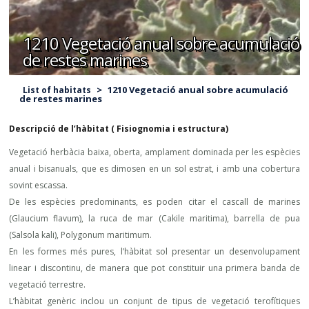
1210 Vegetació anual sobre acumulació
de restes marines
>
1210 Vegetació anual sobre acumulació
List of habitats
de restes marines
Descripció de l’hàbitat ( Fisiognomia i estructura)
Vegetació herbàcia baixa, oberta, amplament dominada per les espècies
anual i bisanuals, que es dimosen en un sol estrat, i amb una cobertura
sovint escassa.
De les espècies predominants, es poden citar el cascall de marines
(Glaucium flavum), la ruca de mar (Cakile maritima), barrella de pua
(Salsola kali), Polygonum maritimum.
En les formes més pures, l’hàbitat sol presentar un desenvolupament
linear i discontinu, de manera que pot constituir una primera banda de
vegetació terrestre.
L’hàbitat genèric inclou un conjunt de tipus de vegetació terofítiques