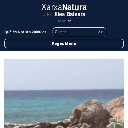
ca
es
en
Què és Natura 2000? >>
Pages Menu