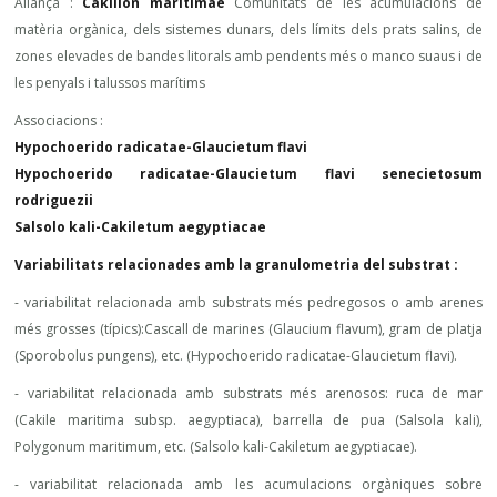
Aliança :
Cakilion maritimae
Comunitats de les acumulacions de
matèria orgànica, dels sistemes dunars, dels límits dels prats salins, de
zones elevades de bandes litorals amb pendents més o manco suaus i de
les penyals i talussos marítims
Associacions :
Hypochoerido radicatae-Glaucietum flavi
Hypochoerido radicatae-Glaucietum flavi senecietosum
rodriguezii
Salsolo kali-Cakiletum aegyptiacae
Variabilitats relacionades amb la granulometria del substrat :
- variabilitat relacionada amb substrats més pedregosos o amb arenes
més grosses (típics):Cascall de marines (Glaucium flavum), gram de platja
(Sporobolus pungens), etc. (Hypochoerido radicatae-Glaucietum flavi).
- variabilitat relacionada amb substrats més arenosos: ruca de mar
(Cakile maritima subsp. aegyptiaca), barrella de pua (Salsola kali),
Polygonum maritimum, etc. (Salsolo kali-Cakiletum aegyptiacae).
- variabilitat relacionada amb les acumulacions orgàniques sobre