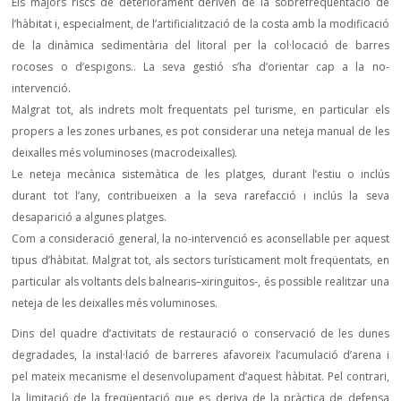
Els majors riscs de deteriorament deriven de la sobrefreqüentació de
l’hàbitat i, especialment, de l’artificialització de la costa amb la modificació
de la dinàmica sedimentària del litoral per la col·locació de barres
rocoses o d’espigons.. La seva gestió s’ha d’orientar cap a la no-
intervenció.
Malgrat tot, als indrets molt frequentats pel turisme, en particular els
propers a les zones urbanes, es pot considerar una neteja manual de les
deixalles més voluminoses (macrodeixalles).
Le neteja mecànica sistemàtica de les platges, durant l’estiu o inclús
durant tot l’any, contribueixen a la seva rarefacció i inclús la seva
desaparició a algunes platges.
Com a consideració general, la no-intervenció es aconsellable per aquest
tipus d’hàbitat. Malgrat tot, als sectors turísticament molt freqüentats, en
particular als voltants dels balnearis–xiringuitos-, és possible realitzar una
neteja de les deixalles més voluminoses.
Dins del quadre d’activitats de restauració o conservació de les dunes
degradades, la instal·lació de barreres afavoreix l’acumulació d’arena i
pel mateix mecanisme el desenvolupament d’aquest hàbitat. Pel contrari,
la limitació de la freqüentació que es deriva de la pràctica de defensa