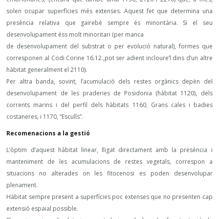
solen ocupar superfícies més extenses. Aquest fet que determina una
presència relativa que gairebé sempre és minoritària. Si el seu
desenvolupament éss molt minoritari (per manca
de desenvolupament del substrat o per evolució natural), formes que
corresponen al Codi Corine 16.12.,pot ser adient incloure’l dins d’un altre
hàbitat generalment el 2110).
Per altra banda, sovint, l’acumulació dels restes orgànics depèn del
desenvolupament de les praderies de Posidonia (hàbitat 1120), dels
corrents marins i del perfil dels hàbitats 1160, Grans cales i badies
costaneres, i 1170, “Esculls”.
Recomenacions a la gestió
L’òptim d’aquest hàbitat linear, lligat directament amb la presència i
manteniment de les acumulacions de restes vegetals, correspon a
situacions no alterades on les fitocenosi es poden desenvolupar
plenament.
Hàbitat sempre present a superfícies poc extenses que no presenten cap
extensió espaial possible.