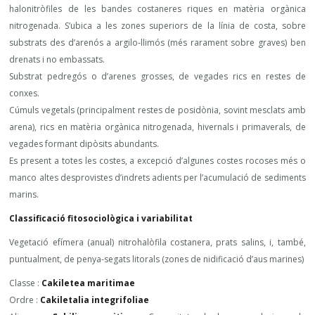
halonitròfiles de les bandes costaneres riques en matèria orgànica
nitrogenada. S’ubica a les zones superiors de la línia de costa, sobre
substrats des d’arenós a argilo-llimós (més rarament sobre graves) ben
drenats i no embassats.
Substrat pedregós o d’arenes grosses, de vegades rics en restes de
conxes.
Cúmuls vegetals (principalment restes de posidònia, sovint mesclats amb
arena), rics en matèria orgànica nitrogenada, hivernals i primaverals, de
vegades formant dipòsits abundants.
Es present a totes les costes, a excepció d’algunes costes rocoses més o
manco altes desprovistes d’indrets adients per l’acumulació de sediments
marins.
Classificació fitosociològica i variabilitat
Vegetació efímera (anual) nitrohalòfila costanera, prats salins, i, també,
puntualment, de penya-segats litorals (zones de nidificació d’aus marines)
Classe :
Cakiletea maritimae
Ordre :
Cakiletalia integrifoliae