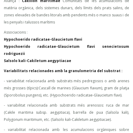
Aliança :
Cakilion maritimae
Comunitats de les acumulacions de
matèria orgànica, dels sistemes dunars, dels límits dels prats salins, de
zones elevades de bandes litorals amb pendents més o manco suaus i de
les penyals i talussos marítims
Associacions :
Hypochoerido radicatae-Glaucietum flavi
Hypochoerido radicatae-Glaucietum flavi senecietosum
rodriguezii
Salsolo kali-Cakiletum aegyptiacae
Variabilitats relacionades amb la granulometria del substrat :
- variabilitat relacionada amb substrats més pedregosos o amb arenes
més grosses (típics):Cascall de marines (Glaucium flavum), gram de platja
(Sporobolus pungens), etc. (Hypochoerido radicatae-Glaucietum flavi).
- variabilitat relacionada amb substrats més arenosos: ruca de mar
(Cakile maritima subsp. aegyptiaca), barrella de pua (Salsola kali),
Polygonum maritimum, etc. (Salsolo kali-Cakiletum aegyptiacae).
- variabilitat relacionada amb les acumulacions orgàniques sobre