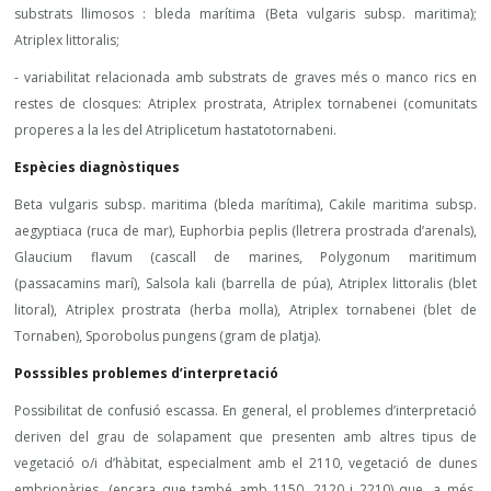
substrats llimosos : bleda marítima (Beta vulgaris subsp. maritima);
Atriplex littoralis;
- variabilitat relacionada amb substrats de graves més o manco rics en
restes de closques: Atriplex prostrata, Atriplex tornabenei (comunitats
properes a la les del Atriplicetum hastatotornabeni.
Espècies diagnòstiques
Beta vulgaris subsp. maritima (bleda marítima), Cakile maritima subsp.
aegyptiaca (ruca de mar), Euphorbia peplis (lletrera prostrada d’arenals),
Glaucium flavum (cascall de marines, Polygonum maritimum
(passacamins marí), Salsola kali (barrella de púa), Atriplex littoralis (blet
litoral), Atriplex prostrata (herba molla), Atriplex tornabenei (blet de
Tornaben), Sporobolus pungens (gram de platja).
Posssibles problemes d’interpretació
Possibilitat de confusió escassa. En general, el problemes d’interpretació
deriven del grau de solapament que presenten amb altres tipus de
vegetació o/i d’hàbitat, especialment amb el 2110, vegetació de dunes
embrionàries, (encara que també amb 1150, 2120 i 2210) que, a més,