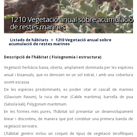
1210 Vegetació anual sobre acumulació
de restes marines
>
1210 Vegetació anual sobre
Listado de hábitats
acumulació de restes marines
Descripció de l’hàbitat ( Fisiognomia i estructura)
Vegetació herbàcia baixa, oberta, amplament dominada per les espècies
anual i bisanuals, que es dimosen en un sol estrat, i amb una cobertura
sovint escassa.
De les espècies predominants, es poden citar el cascall de marines
(Glaucium flavum), la ruca de mar (Cakile maritima), barrella de pua
(Salsola kali), Polygonum maritimum.
En les formes més pures, l’hàbitat sol presentar un desenvolupament
linear i discontinu, de manera que pot constituir una primera banda de
vegetació terrestre.
L’hàbitat genèric inclou un conjunt de tipus de vegetació terofítiques