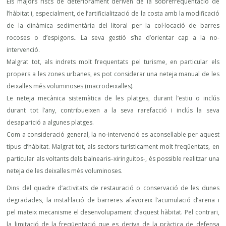
Els majors riscs de deteriorament deriven de la sobrefreqüentació de
l’hàbitat i, especialment, de l’artificialització de la costa amb la modificació
de la dinàmica sedimentària del litoral per la col·locació de barres
rocoses o d’espigons.. La seva gestió s’ha d’orientar cap a la no-
intervenció.
Malgrat tot, als indrets molt frequentats pel turisme, en particular els
propers a les zones urbanes, es pot considerar una neteja manual de les
deixalles més voluminoses (macrodeixalles).
Le neteja mecànica sistemàtica de les platges, durant l’estiu o inclús
durant tot l’any, contribueixen a la seva rarefacció i inclús la seva
desaparició a algunes platges.
Com a consideració general, la no-intervenció es aconsellable per aquest
tipus d’hàbitat. Malgrat tot, als sectors turísticament molt freqüentats, en
particular als voltants dels balnearis–xiringuitos-, és possible realitzar una
neteja de les deixalles més voluminoses.
Dins del quadre d’activitats de restauració o conservació de les dunes
degradades, la instal·lació de barreres afavoreix l’acumulació d’arena i
pel mateix mecanisme el desenvolupament d’aquest hàbitat. Pel contrari,
la limitació de la freqüentació que es deriva de la pràctica de defensa