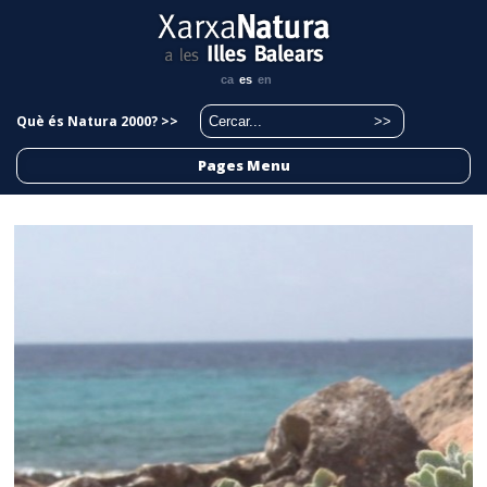
ca
es
en
Què és Natura 2000? >>
Pages Menu