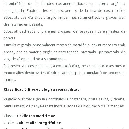
halonitròfiles de les bandes costaneres riques en matèria orgànica
nitrogenada. S’ubica a les zones superiors de la línia de costa, sobre
substrats des d’arenós a argilo-llimós (més rarament sobre graves) ben
drenats i no embassats.
Substrat pedregós o d’arenes grosses, de vegades rics en restes de
conxes.
Cúmuls vegetals (principalment restes de posidònia, sovint mesclats amb
arena), rics en matèria orgànica nitrogenada, hivernals i primaverals, de
vegades formant dipòsits abundants.
Es present a totes les costes, a excepció d’algunes costes rocoses més o
manco altes desprovistes d’indrets adients per l’acumulació de sediments
marins.
Classificació fitosociològica i variabilitat
Vegetació efímera (anual) nitrohalòfila costanera, prats salins, i, també,
puntualment, de penya-segats litorals (zones de nidificació d’aus marines)
Classe :
Cakiletea maritimae
Ordre :
Cakiletalia integrifoliae