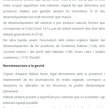
solen ocupar superfícies més extenses. Aquest fet que determina una
presència relativa que gairebé sempre és minoritària. Si el seu
desenvolupament éss molt minoritari (per manca
de desenvolupament del substrat o per evolució natural), formes que
corresponen al Codi Corine 16.12.,pot ser adient incloure’l dins d’un altre
hàbitat generalment el 2110).
Per altra banda, sovint, l’acumulació dels restes orgànics depèn del
desenvolupament de les praderies de Posidonia (hàbitat 1120), dels
corrents marins i del perfil dels hàbitats 1160, Grans cales i badies
costaneres, i 1170, “Esculls”.
Recomenacions a la gestió
L’òptim d’aquest hàbitat linear, lligat directament amb la presència i
manteniment de les acumulacions de restes vegetals, correspon a
situacions no alterades on les fitocenosi es poden desenvolupar
plenament.
Hàbitat sempre present a superfícies poc extenses que no presenten cap
extensió espaial possible.