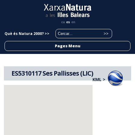
ca
es
en
Què és Natura 2000? >>
Pages Menu
ES5310117 Ses Pallisses (LIC)
KML >