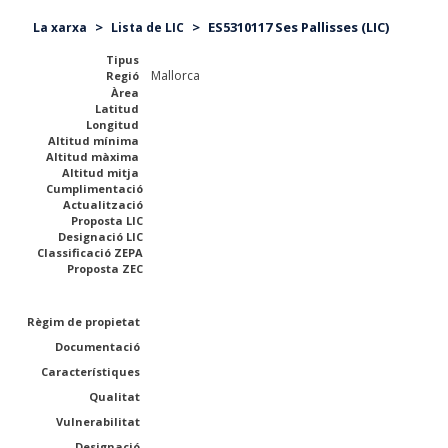
>
>
ES5310117 Ses Pallisses (LIC)
La xarxa
Lista de LIC
Tipus
Mallorca
Regió
Àrea
Latitud
Longitud
Altitud mínima
Altitud màxima
Altitud mitja
Cumplimentació
Actualització
Proposta LIC
Designació LIC
Classificació ZEPA
Proposta ZEC
Règim de propietat
Documentació
Característiques
Qualitat
Vulnerabilitat
Designació