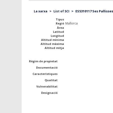
>
>
ES5310117 Ses Pallisses
La xarxa
List of SCI
Tipus
Mallorca
Regió
Àrea
Latitud
Longitud
Altitud mínima
Altitud màxima
Altitud mitja
Règim de propietat
Documentació
Característiques
Qualitat
Vulnerabilitat
Designació