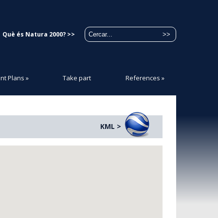
Què és Natura 2000? >>
t Plans
»
Take part
References
»
KML >