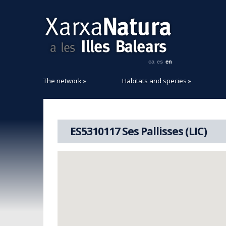
ca
es
en
The network
»
Habitats and species
»
ES5310117 Ses Pallisses (LIC)