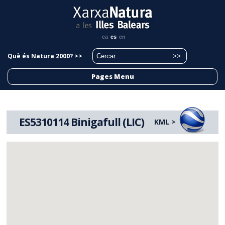
ca
es
en
Què és Natura 2000? >>
Pages Menu
ES5310114 Binigafull (LIC)
KML >