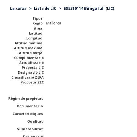
>
>
ES5310114 Binigafull (LIC)
La xarxa
Lista de LIC
Tipus
Mallorca
Regió
Àrea
Latitud
Longitud
Altitud mínima
Altitud màxima
Altitud mitja
Cumplimentació
Actualització
Proposta LIC
Designació LIC
Classificació ZEPA
Proposta ZEC
Règim de propietat
Documentació
Característiques
Qualitat
Vulnerabilitat
Designació