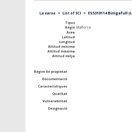
>
>
ES5310114 Binigafull (L
La xarxa
List of SCI
Tipus
Mallorca
Regió
Àrea
Latitud
Longitud
Altitud mínima
Altitud màxima
Altitud mitja
Règim de propietat
Documentació
Característiques
Qualitat
Vulnerabilitat
Designació