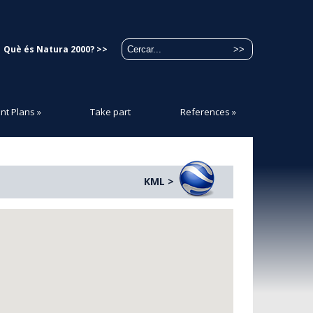
Què és Natura 2000? >>
t Plans
»
Take part
References
»
KML >