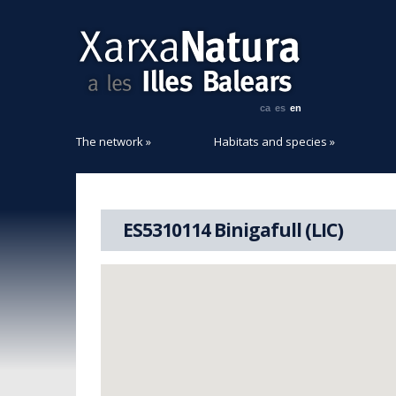
ca
es
en
The network
»
Habitats and species
»
ES5310114 Binigafull (LIC)