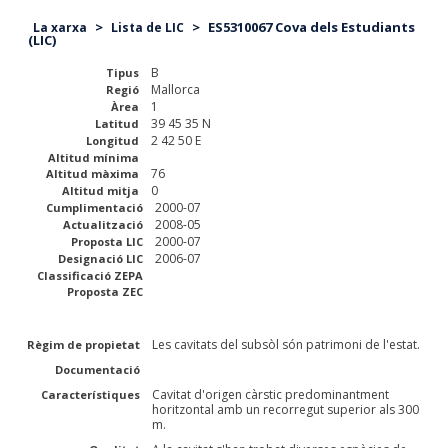
>
>
ES5310067 Cova dels Estudiants
La xarxa
Lista de LIC
(LIC)
B
Tipus
Mallorca
Regió
1
Àrea
39 45 35 N
Latitud
2 42 50 E
Longitud
Altitud mínima
76
Altitud màxima
0
Altitud mitja
2000-07
Cumplimentació
2008-05
Actualització
2000-07
Proposta LIC
2006-07
Designació LIC
Classificació ZEPA
Proposta ZEC
Les cavitats del subsòl són patrimoni de l'estat.
Règim de propietat
Documentació
Cavitat d'origen càrstic predominantment
Característiques
horitzontal amb un recorregut superior als 300
m.