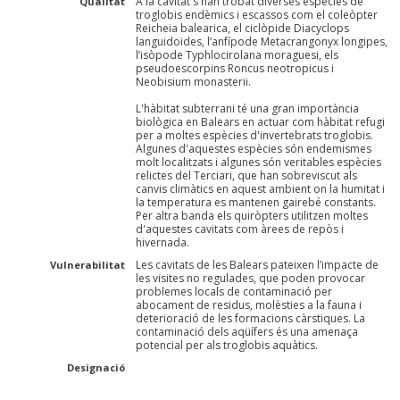
A la cavitat s'han trobat diverses espècies de
Qualitat
troglobis endèmics i escassos com el coleòpter
Reicheia balearica, el ciclòpide Diacyclops
languidoides, l’anfípode Metacrangonyx longipes,
l’isòpode Typhlocirolana moraguesi, els
pseudoescorpins Roncus neotropicus i
Neobisium monasterii.
L'hàbitat subterrani té una gran importància
biològica en Balears en actuar com hàbitat refugi
per a moltes espècies d'invertebrats troglobis.
Algunes d'aquestes espècies són endemismes
molt localitzats i algunes són veritables espècies
relictes del Terciari, que han sobreviscut als
canvis climàtics en aquest ambient on la humitat i
la temperatura es mantenen gairebé constants.
Per altra banda els quiròpters utilitzen moltes
d'aquestes cavitats com àrees de repòs i
hivernada.
Les cavitats de les Balears pateixen l’impacte de
Vulnerabilitat
les visites no regulades, que poden provocar
problemes locals de contaminació per
abocament de residus, molèsties a la fauna i
deterioració de les formacions càrstiques. La
contaminació dels aqüífers és una amenaça
potencial per als troglobis aquàtics.
Designació