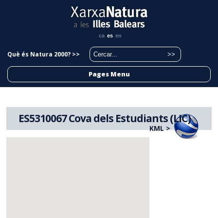
ca
es
en
Què és Natura 2000? >>
Pages Menu
ES5310067 Cova dels Estudiants (LIC)
KML >