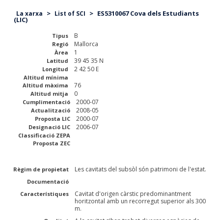
>
>
ES5310067 Cova dels Estudiants
La xarxa
List of SCI
(LIC)
B
Tipus
Mallorca
Regió
1
Àrea
39 45 35 N
Latitud
2 42 50 E
Longitud
Altitud mínima
76
Altitud màxima
0
Altitud mitja
2000-07
Cumplimentació
2008-05
Actualització
2000-07
Proposta LIC
2006-07
Designació LIC
Classificació ZEPA
Proposta ZEC
Les cavitats del subsòl són patrimoni de l'estat.
Règim de propietat
Documentació
Cavitat d'origen càrstic predominantment
Característiques
horitzontal amb un recorregut superior als 300
m.