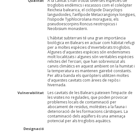
A la cavitat s'han trobat diverses espècies de
Qualitat
troglobis endèmics i escassos com el coleòpter
Reicheia balearica, el ciclòpide Diacyclops
languidoides, l’anfípode Metacrangonyx longipes,
l’isòpode Typhlocirolana moraguesi, els
pseudoescorpins Roncus neotropicus i
Neobisium monasterii.
L'hàbitat subterrani té una gran importància
biològica en Balears en actuar com hàbitat refugi
per a moltes espècies d'invertebrats troglobis.
Algunes d'aquestes espècies són endemismes
molt localitzats i algunes són veritables espècies
relictes del Terciari, que han sobreviscut als
canvis climàtics en aquest ambient on la humitat i
la temperatura es mantenen gairebé constants.
Per altra banda els quiròpters utilitzen moltes
d'aquestes cavitats com àrees de repòs i
hivernada.
Les cavitats de les Balears pateixen l’impacte de
Vulnerabilitat
les visites no regulades, que poden provocar
problemes locals de contaminació per
abocament de residus, molèsties a la fauna i
deterioració de les formacions càrstiques. La
contaminació dels aqüífers és una amenaça
potencial per als troglobis aquàtics.
Designació