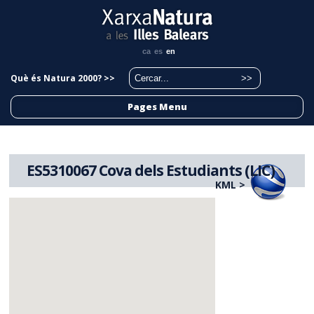
ca
es
en
Què és Natura 2000? >>
Pages Menu
ES5310067 Cova dels Estudiants (LIC)
KML >