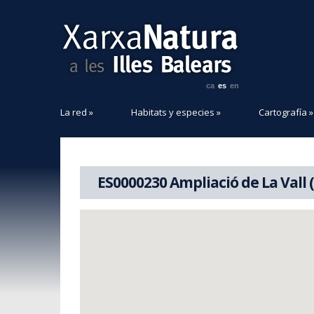
ca
es
en
La red
»
Habitats y especies
»
Cartografía
»
ES0000230 Ampliació de La Vall 