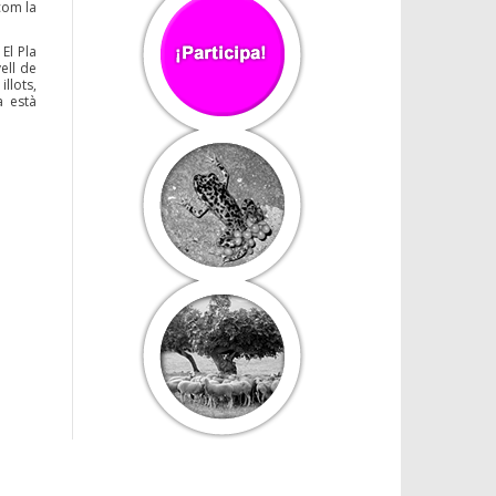
com la
El Pla
ell de
llots,
a està