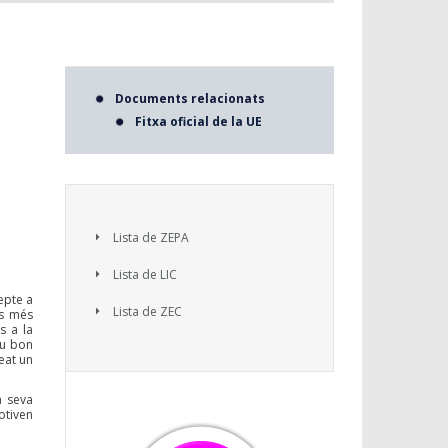
Documents relacionats
Fitxa oficial de la UE
Lista de ZEPA
Lista de LIC
epte a
Lista de ZEC
ts més
s a la
eu bon
eat un
a seva
otiven