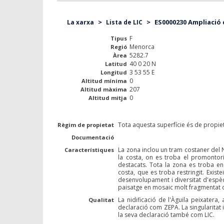
>
>
ES0000230 Ampliació d
La xarxa
Lista de LIC
F
Tipus
Menorca
Regió
5282.7
Àrea
40 0 20 N
Latitud
3 53 55 E
Longitud
0
Altitud mínima
207
Altitud màxima
0
Altitud mitja
Tota aquesta superfície és de propie
Règim de propietat
Documentació
La zona inclou un tram costaner del 
Característiques
la costa, on es troba el promontor
destacats. Tota la zona es troba e
costa, que es troba restringit. Exis
desenvolupament i diversitat d'espèc
paisatge en mosaic molt fragmentat qu
La nidificació de l'Àguila peixatera,
Qualitat
declaració com ZEPA. La singularitat 
la seva declaració també com LIC.