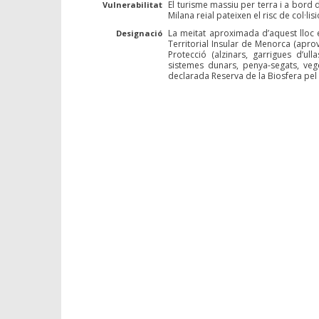
El turisme massiu per terra i a bord
Vulnerabilitat
Milana reial pateixen el risc de col·lis
La meitat aproximada d’aquest lloc é
Designació
Territorial Insular de Menorca (aprov
Protecció (alzinars, garrigues d’ul
sistemes dunars, penya-segats, vege
declarada Reserva de la Biosfera p