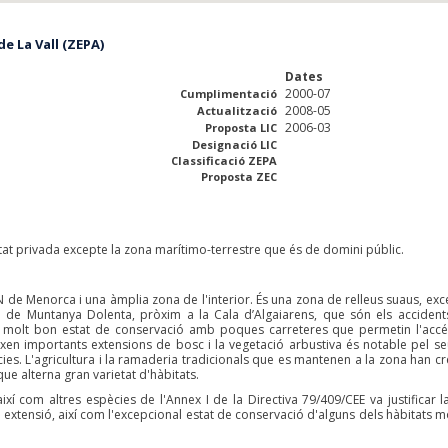
e La Vall (ZEPA)
Dates
2000-07
Cumplimentació
2008-05
Actualització
2006-03
Proposta LIC
Designació LIC
Classificació ZEPA
Proposta ZEC
tat privada excepte la zona marítimo-terrestre que és de domini públic.
N de Menorca i una àmplia zona de l'interior. És una zona de relleus suaus, exc
i de Muntanya Dolenta, pròxim a la Cala d’Algaiarens, que són els acciden
n molt bon estat de conservació amb poques carreteres que permetin l'accé
teixen importants extensions de bosc i la vegetació arbustiva és notable pel s
ies. L'agricultura i la ramaderia tradicionals que es mantenen a la zona han cr
e alterna gran varietat d'hàbitats.
 així com altres espècies de l'Annex I de la Directiva 79/409/CEE va justificar l
i extensió, així com l'excepcional estat de conservació d'alguns dels hàbitats m