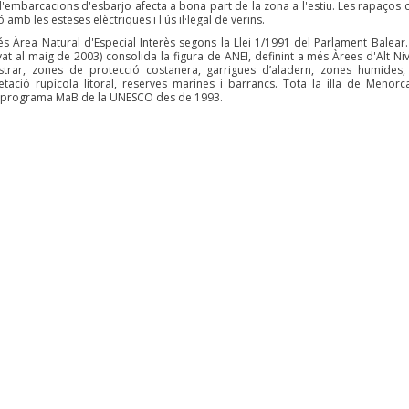
 d'embarcacions d'esbarjo afecta a bona part de la zona a l'estiu. Les rapaços 
ió amb les esteses elèctriques i l'ús il·legal de verins.
s Àrea Natural d'Especial Interès segons la Llei 1/1991 del Parlament Balear. 
at al maig de 2003) consolida la figura de ANEI, definint a més Àrees d'Alt Niv
lastrar, zones de protecció costanera, garrigues d’aladern, zones humides, i
tació rupícola litoral, reserves marines i barrancs. Tota la illa de Menorc
el programa MaB de la UNESCO des de 1993.