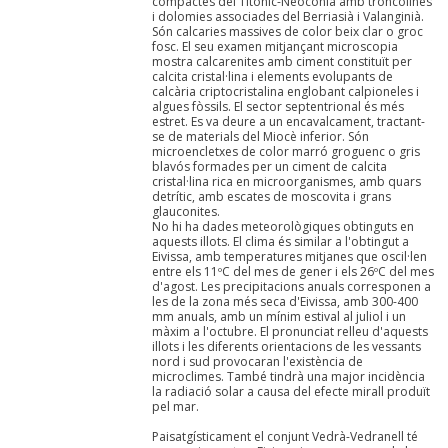
compactes del Titónic-Neoconià amb troncolines
i dolomies associades del Berriasià i Valanginià.
Són calcaries massives de color beix clar o groc
fosc. El seu examen mitjançant microscopia
mostra calcarenites amb ciment constituït per
calcita cristal·lina i elements evolupants de
calcària criptocristalina englobant calpioneles i
algues fòssils. El sector septentrional és més
estret. Es va deure a un encavalcament, tractant-
se de materials del Miocè inferior. Són
microencletxes de color marró groguenc o gris
blavós formades per un ciment de calcita
cristal·lina rica en microorganismes, amb quars
detrític, amb escates de moscovita i grans
glauconites.
No hi ha dades meteorològiques obtinguts en
aquests illots. El clima és similar a l'obtingut a
Eivissa, amb temperatures mitjanes que oscil·len
entre els 11ºC del mes de gener i els 26ºC del mes
d'agost. Les precipitacions anuals corresponen a
les de la zona més seca d'Eivissa, amb 300-400
mm anuals, amb un mínim estival al juliol i un
màxim a l'octubre. El pronunciat relleu d'aquests
illots i les diferents orientacions de les vessants
nord i sud provocaran l'existència de
microclimes. També tindrà una major incidència
la radiació solar a causa del efecte mirall produït
pel mar.
Paisatgísticament el conjunt Vedrà-Vedranell té