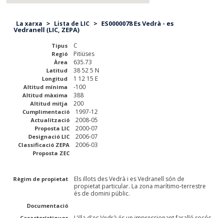
>
>
ES0000078 Es Vedrà - es
La xarxa
Lista de LIC
Vedranell (LIC, ZEPA)
C
Tipus
Pitiüses
Regió
635.73
Àrea
38 52 5 N
Latitud
1 12 15 E
Longitud
-100
Altitud mínima
388
Altitud màxima
200
Altitud mitja
1997-12
Cumplimentació
2008-05
Actualització
2000-07
Proposta LIC
2006-07
Designació LIC
2006-03
Classificació ZEPA
Proposta ZEC
Els illots des Vedrà i es Vedranell són de
Règim de propietat
propietat particular. La zona marítimo-terrestre
és de domini públic.
Documentació
L’illa d'es Vedrà és un impressionant faralló rocós
Característiques