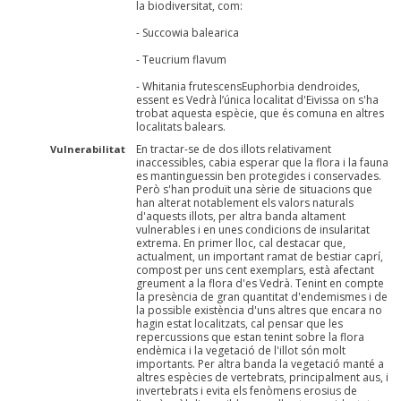
la biodiversitat, com:
- Succowia balearica
- Teucrium flavum
- Whitania frutescensEuphorbia dendroides,
essent es Vedrà l’única localitat d'Eivissa on s'ha
trobat aquesta espècie, que és comuna en altres
localitats balears.
En tractar-se de dos illots relativament
Vulnerabilitat
inaccessibles, cabia esperar que la flora i la fauna
es mantinguessin ben protegides i conservades.
Però s'han produït una sèrie de situacions que
han alterat notablement els valors naturals
d'aquests illots, per altra banda altament
vulnerables i en unes condicions de insularitat
extrema. En primer lloc, cal destacar que,
actualment, un important ramat de bestiar caprí,
compost per uns cent exemplars, està afectant
greument a la flora d'es Vedrà. Tenint en compte
la presència de gran quantitat d'endemismes i de
la possible existència d'uns altres que encara no
hagin estat localitzats, cal pensar que les
repercussions que estan tenint sobre la flora
endèmica i la vegetació de l'illot són molt
importants. Per altra banda la vegetació manté a
altres espècies de vertebrats, principalment aus, i
invertebrats i evita els fenòmens erosius de