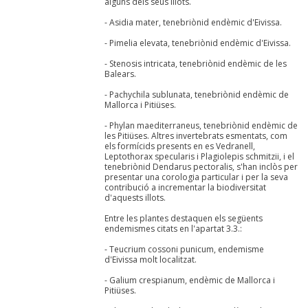
alguns dels seus illots.
- Asidia mater, tenebriònid endèmic d'Eivissa.
- Pimelia elevata, tenebriònid endèmic d'Eivissa.
- Stenosis intricata, tenebriònid endèmic de les
Balears.
- Pachychila sublunata, tenebriònid endèmic de
Mallorca i Pitiüses.
- Phylan maediterraneus, tenebriònid endèmic de
les Pitiüses. Altres invertebrats esmentats, com
els formícids presents en es Vedranell,
Leptothorax specularis i Plagiolepis schmitzii, i el
tenebriònid Dendarus pectoralis, s'han inclòs per
presentar una corologia particular i per la seva
contribució a incrementar la biodiversitat
d'aquests illots.
Entre les plantes destaquen els següents
endemismes citats en l'apartat 3.3.:
- Teucrium cossoni punicum, endemisme
d'Eivissa molt localitzat.
- Galium crespianum, endèmic de Mallorca i
Pitiüses.