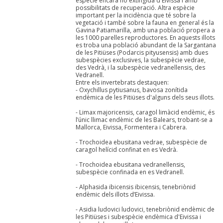
espècie encara no extingida d'Eivissa i amb
possibilitats de recuperació. Altra espècie
important per la incidència que té sobre la
vegetació i també sobre la fauna en general és la
Gavina Patiamarilla, amb una població propera a
les 1000 parelles reproductores. En aquests illots
es troba una població abundant de la Sargantana
de les Pitiüses (Podarcis pityusensis) amb dues
subespècies exclusives, la subespècie vedrae,
des Vedrà, i la subespècie vedranellensis, des
Vedranell.
Entre els invertebrats destaquen:
- Oxychillus pytiusanus, bavosa zonítida
endèmica de les Pitiüses d'alguns dels seus illots.
- Limax majoricensis, caragol limàcid endèmic, és
l’únic llimac endèmic de les Balears, trobant-se a
Mallorca, Eivissa, Formentera i Cabrera.
- Trochoidea ebusitana vedrae, subespècie de
caragol helícid confinat en es Vedrà.
- Trochoidea ebusitana vedranellensis,
subespècie confinada en es Vedranell.
- Alphasida ibicensis ibicensis, tenebriònid
endèmic dels illots d’Eivissa.
- Asidia ludovici ludovici, tenebriònid endèmic de
les Pitiüses i subespècie endèmica d'Eivissa i