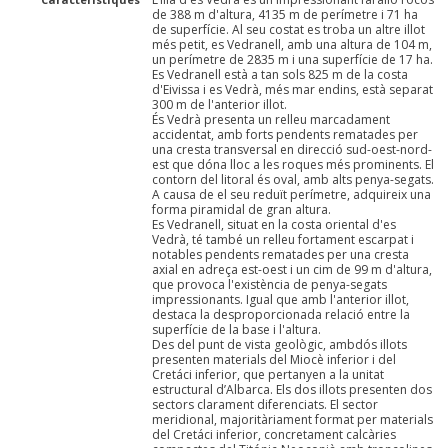
de 388 m d'altura, 4135 m de perímetre i 71 ha
de superfície. Al seu costat es troba un altre illot
més petit, es Vedranell, amb una altura de 104 m,
un perímetre de 2835 m i una superfície de 17 ha.
Es Vedranell està a tan sols 825 m de la costa
d'Eivissa i es Vedrà, més mar endins, està separat
300 m de l'anterior illot.
És Vedrà presenta un relleu marcadament
accidentat, amb forts pendents rematades per
una cresta transversal en direcció sud-oest-nord-
est que dóna lloc a les roques més prominents. El
contorn del litoral és oval, amb alts penya-segats.
A causa de el seu reduït perímetre, adquireix una
forma piramidal de gran altura.
Es Vedranell, situat en la costa oriental d'es
Vedrà, té també un relleu fortament escarpat i
notables pendents rematades per una cresta
axial en adreça est-oest i un cim de 99 m d'altura,
que provoca l'existència de penya-segats
impressionants. Igual que amb l'anterior illot,
destaca la desproporcionada relació entre la
superfície de la base i l'altura.
Des del punt de vista geològic, ambdós illots
presenten materials del Miocè inferior i del
Cretáci inferior, que pertanyen a la unitat
estructural d’Albarca. Els dos illots presenten dos
sectors clarament diferenciats. El sector
meridional, majoritàriament format per materials
del Cretáci inferior, concretament calcàries