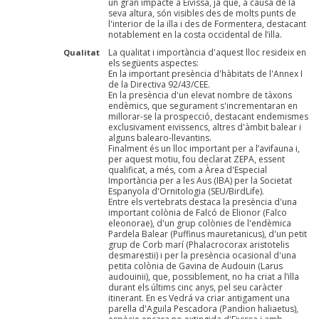
un gran impacte a Eivissa, ja que, a causa de la
seva altura, són visibles des de molts punts de
l'interior de la illa i des de Formentera, destacant
notablement en la costa occidental de l’illa.
La qualitat i importància d'aquest lloc resideix en
Qualitat
els següents aspectes:
En la important presència d'hàbitats de l'Annex I
de la Directiva 92/43/CEE.
En la presència d'un elevat nombre de tàxons
endèmics, que segurament s'incrementaran en
millorar-se la prospecció, destacant endemismes
exclusivament eivissencs, altres d'àmbit balear i
alguns balearo-llevantins.
Finalment és un lloc important per a l’avifauna i,
per aquest motiu, fou declarat ZEPA, essent
qualificat, a més, com a Àrea d'Especial
Importància per a les Aus (IBA) per la Societat
Espanyola d'Ornitologia (SEU/BirdLife).
Entre els vertebrats destaca la presència d'una
important colònia de Falcó de Elionor (Falco
eleonorae), d'un grup colònies de l'endèmica
Pardela Balear (Puffinus mauretanicus), d'un petit
grup de Corb marí (Phalacrocorax aristotelis
desmarestii) i per la presència ocasional d'una
petita colònia de Gavina de Audouin (Larus
audouinii), que, possiblement, no ha criat a l’illa
durant els últims cinc anys, pel seu caràcter
itinerant. En es Vedrá va criar antigament una
parella d'Aguila Pescadora (Pandion haliaetus),