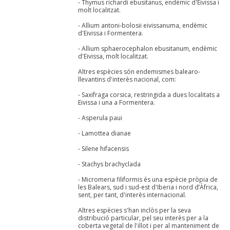
- Thymus richardi ebusitanus, endèmic d'Eivissa i
molt localitzat.
- Allium antoni-bolosii eivissanuma, endèmic
d'Eivissa i Formentera.
- Allium sphaerocephalon ebusitanum, endèmic
d'Eivissa, molt localitzat.
Altres espècies són endemismes balearo-
llevantins d'interès nacional, com:
- Saxifraga corsica, restringida a dues localitats a
Eivissa i una a Formentera.
- Asperula paui
- Lamottea dianae
- Silene hifacensis
- Stachys brachyclada
- Micromeria filiformis és una espècie pròpia de
les Balears, sud i sud-est d'Iberia i nord d’Àfrica,
sent, per tant, d'interès internacional.
Altres espècies s'han inclòs per la seva
distribució particular, pel seu interès per a la
coberta vegetal de l'illot i per al manteniment de