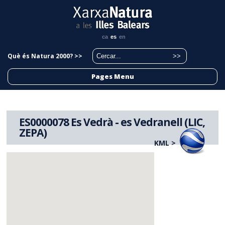
ca
es
en
Què és Natura 2000? >>
Pages Menu
ES0000078 Es Vedrà - es Vedranell (LIC,
ZEPA)
KML >