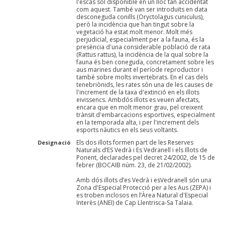
l'escàs sòl disponible en un lloc tan accidentat
com aquest. També van ser introduïts en data
desconeguda conills (Oryctolagus cuniculus),
però la incidència que han tingut sobre la
vegetació ha estat molt menor. Molt més
perjudicial, especialment per a la fauna, és la
presència d'una considerable població de rata
(Rattus rattus), la incidència de la qual sobre la
fauna és ben coneguda, concretament sobre les
aus marines durant el període reproductor i
també sobre molts invertebrats. En el cas dels
tenebriònids, les rates són una de les causes de
l'increment de la taxa d'extinció en els illots
eivissencs. Ambdós illots es veuen afectats,
encara que en molt menor grau, pel creixent
trànsit d'embarcacions esportives, especialment
en la temporada alta, i per l'increment dels
esports nàutics en els seus voltants.
Els dos illots formen part de les Reserves
Designació
Naturals d’ES Vedrà i Es Vedranell i els Illots de
Ponent, declarades pel decret 24/2002, de 15 de
febrer (BOCAIB núm. 23, de 21/02/2002).
Amb dós illots d’es Vedrà i esVedranell són una
Zona d'Especial Protecció per a les Aus (ZEPA) i
es troben inclosos en l’Àrea Natural d'Especial
Interès (ANEI) de Cap Llentrisca-Sa Talaia.