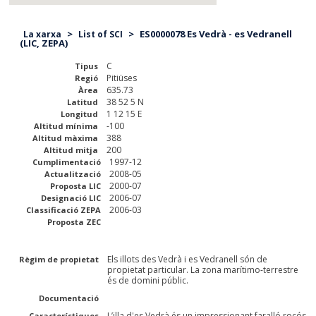
>
>
ES0000078 Es Vedrà - es Vedranell
La xarxa
List of SCI
(LIC, ZEPA)
C
Tipus
Pitiüses
Regió
635.73
Àrea
38 52 5 N
Latitud
1 12 15 E
Longitud
-100
Altitud mínima
388
Altitud màxima
200
Altitud mitja
1997-12
Cumplimentació
2008-05
Actualització
2000-07
Proposta LIC
2006-07
Designació LIC
2006-03
Classificació ZEPA
Proposta ZEC
Els illots des Vedrà i es Vedranell són de
Règim de propietat
propietat particular. La zona marítimo-terrestre
és de domini públic.
Documentació
L’illa d'es Vedrà és un impressionant faralló rocós
Característiques