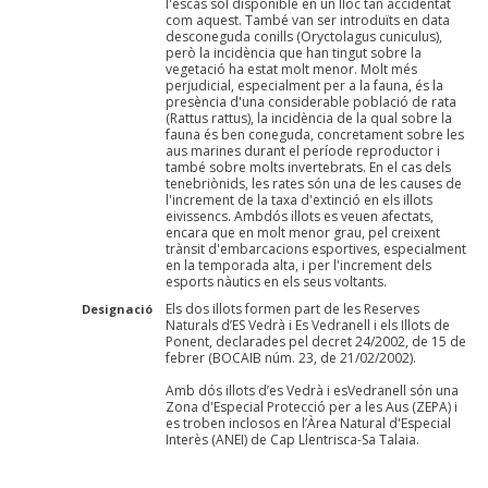
l'escàs sòl disponible en un lloc tan accidentat
com aquest. També van ser introduïts en data
desconeguda conills (Oryctolagus cuniculus),
però la incidència que han tingut sobre la
vegetació ha estat molt menor. Molt més
perjudicial, especialment per a la fauna, és la
presència d'una considerable població de rata
(Rattus rattus), la incidència de la qual sobre la
fauna és ben coneguda, concretament sobre les
aus marines durant el període reproductor i
també sobre molts invertebrats. En el cas dels
tenebriònids, les rates són una de les causes de
l'increment de la taxa d'extinció en els illots
eivissencs. Ambdós illots es veuen afectats,
encara que en molt menor grau, pel creixent
trànsit d'embarcacions esportives, especialment
en la temporada alta, i per l'increment dels
esports nàutics en els seus voltants.
Els dos illots formen part de les Reserves
Designació
Naturals d’ES Vedrà i Es Vedranell i els Illots de
Ponent, declarades pel decret 24/2002, de 15 de
febrer (BOCAIB núm. 23, de 21/02/2002).
Amb dós illots d’es Vedrà i esVedranell són una
Zona d'Especial Protecció per a les Aus (ZEPA) i
es troben inclosos en l’Àrea Natural d'Especial
Interès (ANEI) de Cap Llentrisca-Sa Talaia.