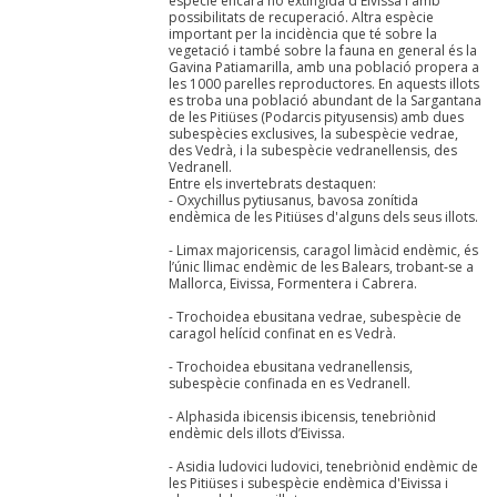
espècie encara no extingida d'Eivissa i amb
possibilitats de recuperació. Altra espècie
important per la incidència que té sobre la
vegetació i també sobre la fauna en general és la
Gavina Patiamarilla, amb una població propera a
les 1000 parelles reproductores. En aquests illots
es troba una població abundant de la Sargantana
de les Pitiüses (Podarcis pityusensis) amb dues
subespècies exclusives, la subespècie vedrae,
des Vedrà, i la subespècie vedranellensis, des
Vedranell.
Entre els invertebrats destaquen:
- Oxychillus pytiusanus, bavosa zonítida
endèmica de les Pitiüses d'alguns dels seus illots.
- Limax majoricensis, caragol limàcid endèmic, és
l’únic llimac endèmic de les Balears, trobant-se a
Mallorca, Eivissa, Formentera i Cabrera.
- Trochoidea ebusitana vedrae, subespècie de
caragol helícid confinat en es Vedrà.
- Trochoidea ebusitana vedranellensis,
subespècie confinada en es Vedranell.
- Alphasida ibicensis ibicensis, tenebriònid
endèmic dels illots d’Eivissa.
- Asidia ludovici ludovici, tenebriònid endèmic de
les Pitiüses i subespècie endèmica d'Eivissa i