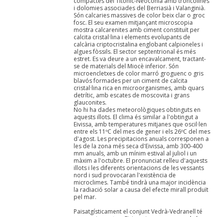
compactes del Titónic-Neoconià amb troncolines
i dolomies associades del Berriasià i Valanginià.
Són calcaries massives de color beix clar o groc
fosc. El seu examen mitjançant microscopia
mostra calcarenites amb ciment constituït per
calcita cristal·lina i elements evolupants de
calcària criptocristalina englobant calpioneles i
algues fòssils. El sector septentrional és més
estret. Es va deure a un encavalcament, tractant-
se de materials del Miocè inferior. Són
microencletxes de color marró groguenc o gris
blavós formades per un ciment de calcita
cristal·lina rica en microorganismes, amb quars
detrític, amb escates de moscovita i grans
glauconites.
No hi ha dades meteorològiques obtinguts en
aquests illots. El clima és similar a l'obtingut a
Eivissa, amb temperatures mitjanes que oscil·len
entre els 11ºC del mes de gener i els 26ºC del mes
d'agost. Les precipitacions anuals corresponen a
les de la zona més seca d'Eivissa, amb 300-400
mm anuals, amb un mínim estival al juliol i un
màxim a l'octubre. El pronunciat relleu d'aquests
illots i les diferents orientacions de les vessants
nord i sud provocaran l'existència de
microclimes. També tindrà una major incidència
la radiació solar a causa del efecte mirall produït
pel mar.
Paisatgísticament el conjunt Vedrà-Vedranell té