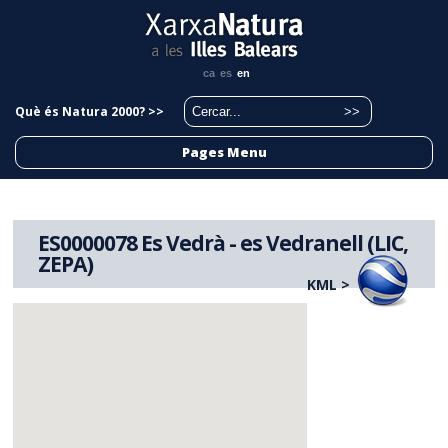
ca
es
en
Què és Natura 2000? >>
Pages Menu
ES0000078 Es Vedrà - es Vedranell (LIC,
ZEPA)
KML >