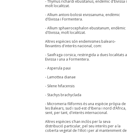
- Thymus richardi ebusitanus, endèmic d'Eivissa i
molt localitzat.
- Allium antoni-bolosii eivissanuma, endèmic
d'Eivissa i Formentera.
- Allium sphaerocephalon ebusitanum, endèmic
d'Eivissa, molt localitzat.
Altres espècies són endemismes balearo-
llevantins d'interès nacional, com:
- Saxifraga corsica, restringida a dues localitats a
Eivissa i una a Formentera.
- Asperula paui
- Lamottea dianae
- Silene hifacensis
- Stachys brachyclada
- Micromeria filiformis és una espècie pròpia de
les Balears, sud i sud-est d'Iberia i nord d’Àfrica,
sent, per tant, d'interès internacional.
Altres espècies s'han inclòs per la seva
distribució particular, pel seu interès per a la
coberta vegetal de l'illot i per al manteniment de