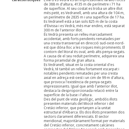
de 388 m d'altura, 4135 m de perímetre i 71 ha
de superfície. Al seu costat es troba un altre illot
més petit, es Vedranell, amb una altura de 104 m,
un perímetre de 2835 m i una superfície de 17 ha.
Es Vedranell està a tan sols 825 m de la costa
d'Eivissa i es Vedrà, més mar endins, està separat
300 m de l'anterior illot.
És Vedrà presenta un relleu marcadament
accidentat, amb forts pendents rematades per
una cresta transversal en direcció sud-oest-nord-
est que dóna lloc a les roques més prominents. El
contorn del litoral és oval, amb alts penya-segats.
A causa de el seu reduït perímetre, adquireix una
forma piramidal de gran altura.
Es Vedranell, situat en la costa oriental d'es
Vedrà, té també un relleu fortament escarpat i
notables pendents rematades per una cresta
axial en adreça est-oest i un cim de 99 m d'altura,
que provoca l'existència de penya-segats
impressionants. Igual que amb l'anterior illot,
destaca la desproporcionada relació entre la
superfície de la base i l'altura.
Des del punt de vista geològic, ambdós illots
presenten materials del Miocè inferior i del
Cretáci inferior, que pertanyen a la unitat
estructural d’Albarca. Els dos illots presenten dos
sectors clarament diferenciats. El sector
meridional, majoritàriament format per materials
del Cretáci inferior, concretament calcàries