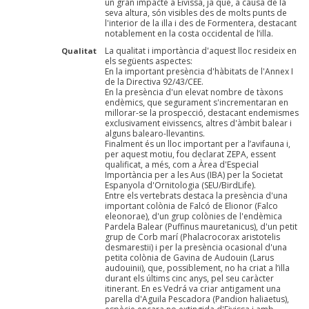
un gran impacte a Eivissa, ja que, a causa de la
seva altura, són visibles des de molts punts de
l'interior de la illa i des de Formentera, destacant
notablement en la costa occidental de l’illa.
La qualitat i importància d'aquest lloc resideix en
Qualitat
els següents aspectes:
En la important presència d'hàbitats de l'Annex I
de la Directiva 92/43/CEE.
En la presència d'un elevat nombre de tàxons
endèmics, que segurament s'incrementaran en
millorar-se la prospecció, destacant endemismes
exclusivament eivissencs, altres d'àmbit balear i
alguns balearo-llevantins.
Finalment és un lloc important per a l’avifauna i,
per aquest motiu, fou declarat ZEPA, essent
qualificat, a més, com a Àrea d'Especial
Importància per a les Aus (IBA) per la Societat
Espanyola d'Ornitologia (SEU/BirdLife).
Entre els vertebrats destaca la presència d'una
important colònia de Falcó de Elionor (Falco
eleonorae), d'un grup colònies de l'endèmica
Pardela Balear (Puffinus mauretanicus), d'un petit
grup de Corb marí (Phalacrocorax aristotelis
desmarestii) i per la presència ocasional d'una
petita colònia de Gavina de Audouin (Larus
audouinii), que, possiblement, no ha criat a l’illa
durant els últims cinc anys, pel seu caràcter
itinerant. En es Vedrá va criar antigament una
parella d'Aguila Pescadora (Pandion haliaetus),