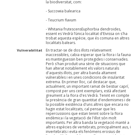
la biodiversitat, com:
- Succowia balearica
- Teucrium flavum
- Whitania frutescensEuphorbia dendroides,
essent es Vedrà l’única localitat d'Eivissa on s'ha
trobat aquesta espècie, que és comuna en altres
localitats balears.
En tractar-se de dos illots relativament
Vulnerabilitat
inaccessibles, cabia esperar que la flora i la fauna
es mantinguessin ben protegides i conservades.
Però s'han produït una sèrie de situacions que
han alterat notablement els valors naturals
d'aquests illots, per altra banda altament
vulnerables i en unes condicions de insularitat
extrema. En primer lloc, cal destacar que,
actualment, un important ramat de bestiar caprí,
compost per uns cent exemplars, està afectant
greument a la flora d'es Vedrà. Tenint en compte
la presència de gran quantitat d'endemismes i de
la possible existència d'uns altres que encara no
hagin estat localitzats, cal pensar que les
repercussions que estan tenint sobre la flora
endèmica i la vegetació de l'illot són molt
importants. Per altra banda la vegetació manté a
altres espècies de vertebrats, principalment aus, i
invertebrats i evita els fenòmens erosius de