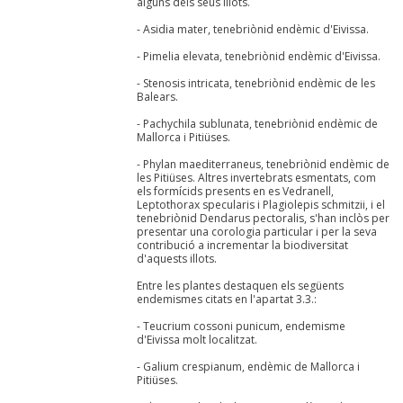
alguns dels seus illots.
- Asidia mater, tenebriònid endèmic d'Eivissa.
- Pimelia elevata, tenebriònid endèmic d'Eivissa.
- Stenosis intricata, tenebriònid endèmic de les
Balears.
- Pachychila sublunata, tenebriònid endèmic de
Mallorca i Pitiüses.
- Phylan maediterraneus, tenebriònid endèmic de
les Pitiüses. Altres invertebrats esmentats, com
els formícids presents en es Vedranell,
Leptothorax specularis i Plagiolepis schmitzii, i el
tenebriònid Dendarus pectoralis, s'han inclòs per
presentar una corologia particular i per la seva
contribució a incrementar la biodiversitat
d'aquests illots.
Entre les plantes destaquen els següents
endemismes citats en l'apartat 3.3.:
- Teucrium cossoni punicum, endemisme
d'Eivissa molt localitzat.
- Galium crespianum, endèmic de Mallorca i
Pitiüses.