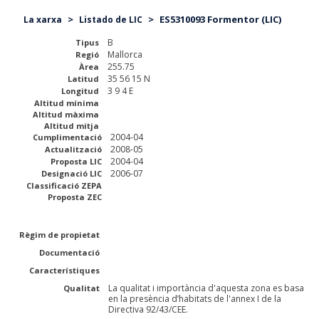
>
>
ES5310093 Formentor (LIC)
La xarxa
Listado de LIC
B
Tipus
Mallorca
Regió
255.75
Àrea
35 56 15 N
Latitud
3 9 4 E
Longitud
Altitud mínima
Altitud màxima
Altitud mitja
2004-04
Cumplimentació
2008-05
Actualització
2004-04
Proposta LIC
2006-07
Designació LIC
Classificació ZEPA
Proposta ZEC
Règim de propietat
Documentació
Característiques
La qualitat i importància d'aquesta zona es basa
Qualitat
en la presència d’habitats de l'annex I de la
Directiva 92/43/CEE.