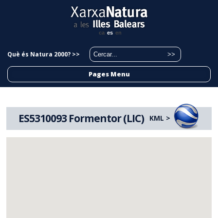
ca
es
en
Què és Natura 2000? >>
Pages Menu
ES5310093 Formentor (LIC)
KML >