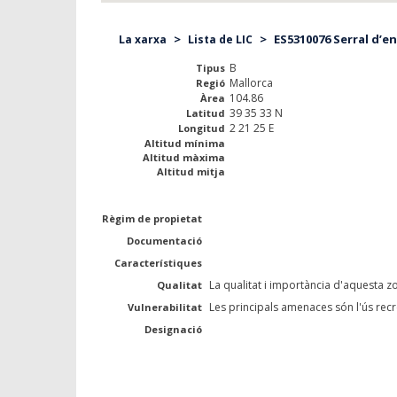
>
>
ES5310076 Serral d’en 
La xarxa
Lista de LIC
B
Tipus
Mallorca
Regió
104.86
Àrea
39 35 33 N
Latitud
2 21 25 E
Longitud
Altitud mínima
Altitud màxima
Altitud mitja
Règim de propietat
Documentació
Característiques
La qualitat i importància d'aquesta zo
Qualitat
Les principals amenaces són l'ús recr
Vulnerabilitat
Designació