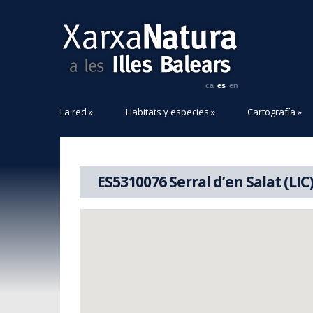
ca
es
en
La red
»
Habitats y especies
»
Cartografía
»
ES5310076 Serral d’en Salat (LIC