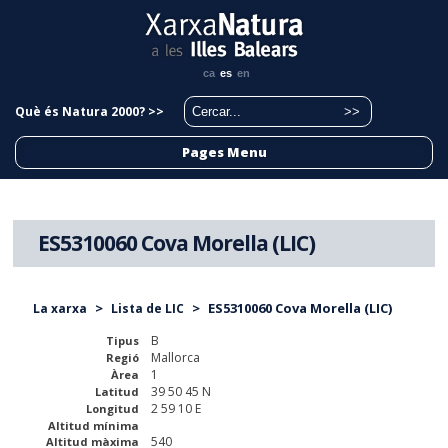
ca
es
en
Què és Natura 2000? >>
Pages Menu
ES5310060 Cova Morella (LIC)
>
>
ES5310060 Cova Morella (LIC)
La xarxa
Lista de LIC
B
Tipus
Mallorca
Regió
1
Àrea
39 50 45 N
Latitud
2 59 10 E
Longitud
Altitud mínima
540
Altitud màxima