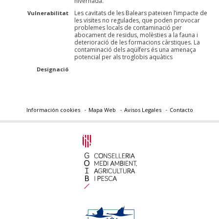
hivernada.
Les cavitats de les Balears pateixen l’impacte de
Vulnerabilitat
les visites no regulades, que poden provocar
problemes locals de contaminació per
abocament de residus, molèsties a la fauna i
deterioració de les formacions càrstiques. La
contaminació dels aqüífers és una amenaça
potencial per als troglobis aquàtics
Designació
Información cookies
Mapa Web
Avisos Legales
Contacto