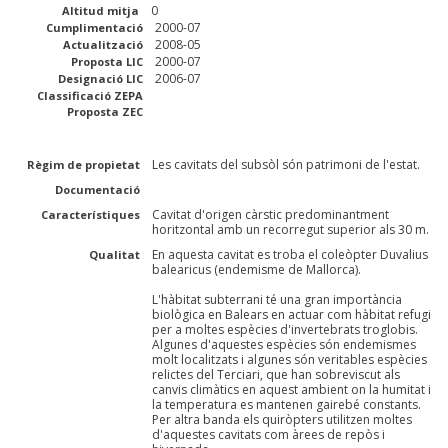
0
Altitud mitja
2000-07
Cumplimentació
2008-05
Actualització
2000-07
Proposta LIC
2006-07
Designació LIC
Classificació ZEPA
Proposta ZEC
Les cavitats del subsòl són patrimoni de l'estat.
Règim de propietat
Documentació
Cavitat d'origen càrstic predominantment
Característiques
horitzontal amb un recorregut superior als 30 m.
En aquesta cavitat es troba el coleòpter Duvalius
Qualitat
balearicus (endemisme de Mallorca).
L'hàbitat subterrani té una gran importància
biològica en Balears en actuar com hàbitat refugi
per a moltes espècies d'invertebrats troglobis.
Algunes d'aquestes espècies són endemismes
molt localitzats i algunes són veritables espècies
relictes del Terciari, que han sobreviscut als
canvis climàtics en aquest ambient on la humitat i
la temperatura es mantenen gairebé constants.
Per altra banda els quiròpters utilitzen moltes
d'aquestes cavitats com àrees de repòs i