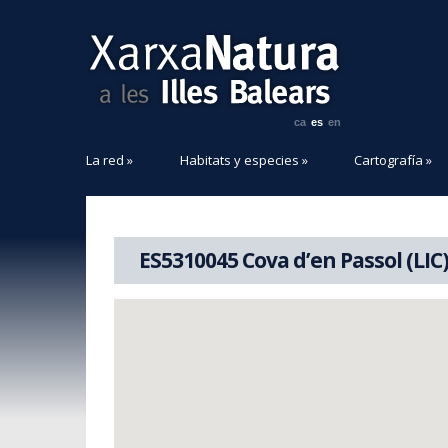
ca
es
en
La red
»
Habitats y especies
»
Cartografía
»
ES5310045 Cova d’en Passol (LIC