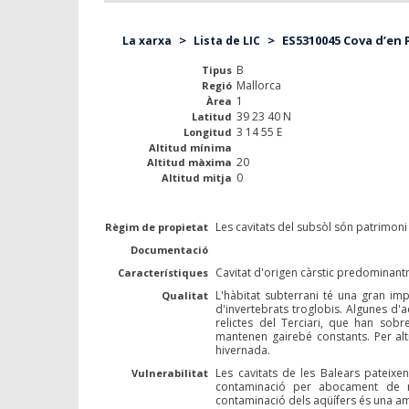
>
>
ES5310045 Cova d’en P
La xarxa
Lista de LIC
B
Tipus
Mallorca
Regió
1
Àrea
39 23 40 N
Latitud
3 14 55 E
Longitud
Altitud mínima
20
Altitud màxima
0
Altitud mitja
Les cavitats del subsòl són patrimoni 
Règim de propietat
Documentació
Cavitat d'origen càrstic predominant
Característiques
L'hàbitat subterrani té una gran im
Qualitat
d'invertebrats troglobis. Algunes d'
relictes del Terciari, que han sobr
mantenen gairebé constants. Per alt
hivernada.
Les cavitats de les Balears pateix
Vulnerabilitat
contaminació per abocament de re
contaminació dels aqüífers és una am