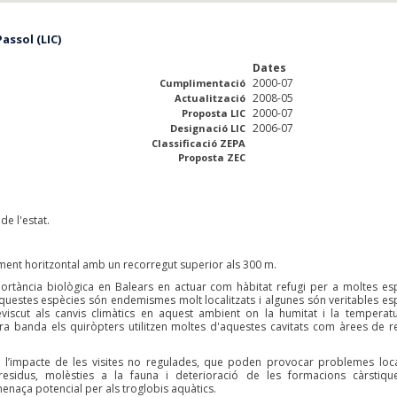
assol (LIC)
Dates
2000-07
Cumplimentació
2008-05
Actualització
2000-07
Proposta LIC
2006-07
Designació LIC
Classificació ZEPA
Proposta ZEC
de l'estat.
ment horitzontal amb un recorregut superior als 300 m.
portància biològica en Balears en actuar com hàbitat refugi per a moltes es
aquestes espècies són endemismes molt localitzats i algunes són veritables es
eviscut als canvis climàtics en aquest ambient on la humitat i la temperat
ra banda els quiròpters utilitzen moltes d'aquestes cavitats com àrees de r
en l’impacte de les visites no regulades, que poden provocar problemes loc
sidus, molèsties a la fauna i deterioració de les formacions càrstiqu
enaça potencial per als troglobis aquàtics.