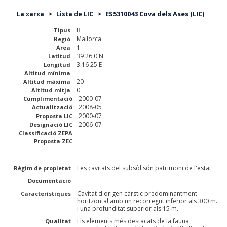
>
>
ES5310043 Cova dels Ases (LIC)
La xarxa
Lista de LIC
B
Tipus
Mallorca
Regió
1
Àrea
39 26 0 N
Latitud
3 16 25 E
Longitud
Altitud mínima
20
Altitud màxima
0
Altitud mitja
2000-07
Cumplimentació
2008-05
Actualització
2000-07
Proposta LIC
2006-07
Designació LIC
Classificació ZEPA
Proposta ZEC
Les cavitats del subsòl són patrimoni de l'estat.
Règim de propietat
Documentació
Cavitat d'origen càrstic predominantment
Característiques
horitzontal amb un recorregut inferior als 300 m.
i una profunditat superior als 15 m.
Els elements més destacats de la fauna
Qualitat