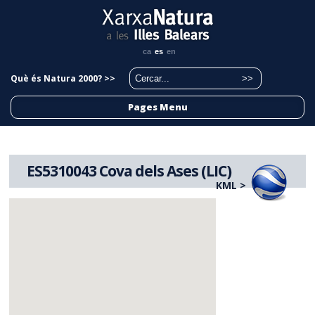
ca
es
en
Què és Natura 2000? >>
Pages Menu
ES5310043 Cova dels Ases (LIC)
KML >