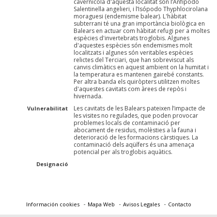
cavernícola d'aquesta localitat són l’Anfípodo
Salentinella angelieri, i l’Isópodo Thyphlocirolana
moraguesi (endemisme balear). L'hàbitat
subterrani té una gran importància biològica en
Balears en actuar com hàbitat refugi per a moltes
espècies d'invertebrats troglobis. Algunes
d'aquestes espècies són endemismes molt
localitzats i algunes són veritables espècies
relictes del Terciari, que han sobreviscut als
canvis climàtics en aquest ambient on la humitat i
la temperatura es mantenen gairebé constants.
Per altra banda els quiròpters utilitzen moltes
d'aquestes cavitats com àrees de repòs i
hivernada.
Les cavitats de les Balears pateixen l’impacte de
Vulnerabilitat
les visites no regulades, que poden provocar
problemes locals de contaminació per
abocament de residus, molèsties a la fauna i
deterioració de les formacions càrstiques. La
contaminació dels aqüífers és una amenaça
potencial per als troglobis aquàtics.
Designació
Información cookies
Mapa Web
Avisos Legales
Contacto