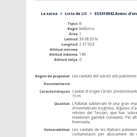
>
>
ES5310042 Avenc d’en
La xarxa
Lista de LIC
B
Tipus
Mallorca
Regió
1
Àrea
39 38 55 N
Latitud
2 37 50 E
Longitud
Altitud mínima
140
Altitud màxima
0
Altitud mitja
Les cavitats del subsòl són patrimoni 
Règim de propietat
Documentació
Cavitat d'origen càrstic predominant
Característiques
15 m.
L'hàbitat subterrani té una gran im
Qualitat
d'invertebrats troglobis. Algunes d'
relictes del Terciari, que han sobr
mantenen gairebé constants. Per alt
hivernada.
Les cavitats de les Balears pateix
Vulnerabilitat
contaminació per abocament de re