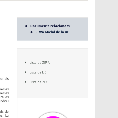
Documents relacionats
Fitxa oficial de la UE
Lista de ZEPA
Lista de LIC
or als
Lista de ZEC
pècies
pècies
ura es
epòs i
als de
es. La