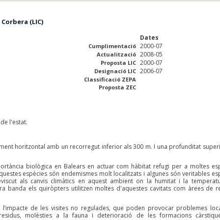
 Corbera (LIC)
Dates
2000-07
Cumplimentació
2008-05
Actualització
2000-07
Proposta LIC
2006-07
Designació LIC
Classificació ZEPA
Proposta ZEC
de l'estat.
ment horitzontal amb un recorregut inferior als 300 m. I una profunditat superi
portància biològica en Balears en actuar com hàbitat refugi per a moltes es
aquestes espècies són endemismes molt localitzats i algunes són veritables es
eviscut als canvis climàtics en aquest ambient on la humitat i la temperat
ra banda els quiròpters utilitzen moltes d'aquestes cavitats com àrees de r
en l’impacte de les visites no regulades, que poden provocar problemes loc
sidus, molèsties a la fauna i deterioració de les formacions càrstiqu