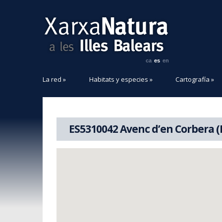
ca
es
en
La red
»
Habitats y especies
»
Cartografía
»
ES5310042 Avenc d’en Corbera (