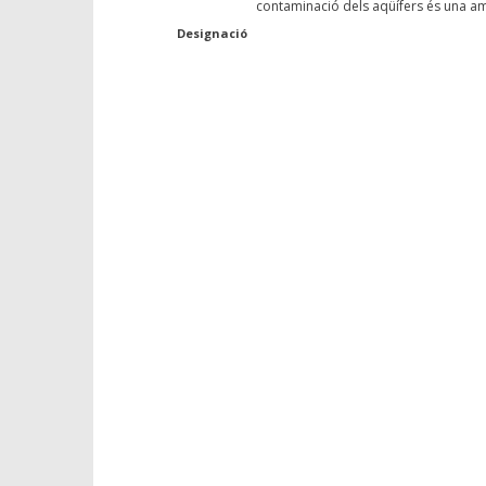
contaminació dels aqüífers és una am
Designació