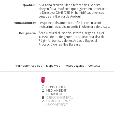
A la zona creixen Silene hifacensis i Genista
Qualitat
dorycnifolia, espècies que figuren en Annex II de
la Directiva 92/43/CEE. Hi ha nidificat diverses
vegades la Gavina de Audouin.
Les principals amenaces són la construcció
Vulnerabilitat
indiscriminada, els incendis i l'obertura de pistes.
Àrea Natural d'Especial Interès, segons la Llei
Designació
1/1991, de 30 de gener, d'Espais Naturals i de
Règim Urbanístic de les Àrees d'Especial
Protecció de les Illes Balears.
Información cookies
Mapa Web
Avisos Legales
Contacto