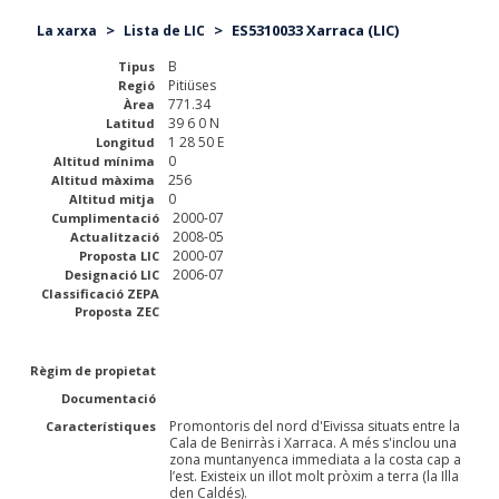
>
>
ES5310033 Xarraca (LIC)
La xarxa
Lista de LIC
B
Tipus
Pitiüses
Regió
771.34
Àrea
39 6 0 N
Latitud
1 28 50 E
Longitud
0
Altitud mínima
256
Altitud màxima
0
Altitud mitja
2000-07
Cumplimentació
2008-05
Actualització
2000-07
Proposta LIC
2006-07
Designació LIC
Classificació ZEPA
Proposta ZEC
Règim de propietat
Documentació
Promontoris del nord d'Eivissa situats entre la
Característiques
Cala de Benirràs i Xarraca. A més s'inclou una
zona muntanyenca immediata a la costa cap a
l’est. Existeix un illot molt pròxim a terra (la Illa
den Caldés).