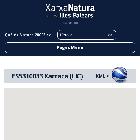
ca
es
en
Què és Natura 2000? >>
Pages Menu
ES5310033 Xarraca (LIC)
KML >