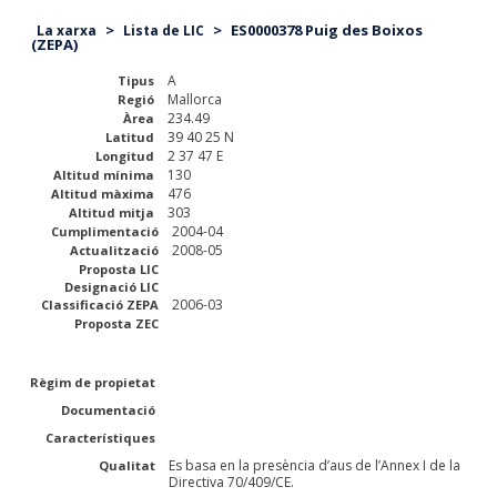
>
>
ES0000378 Puig des Boixos
La xarxa
Lista de LIC
(ZEPA)
A
Tipus
Mallorca
Regió
234.49
Àrea
39 40 25 N
Latitud
2 37 47 E
Longitud
130
Altitud mínima
476
Altitud màxima
303
Altitud mitja
2004-04
Cumplimentació
2008-05
Actualització
Proposta LIC
Designació LIC
2006-03
Classificació ZEPA
Proposta ZEC
Règim de propietat
Documentació
Característiques
Es basa en la presència d’aus de l’Annex I de la
Qualitat
Directiva 70/409/CE.