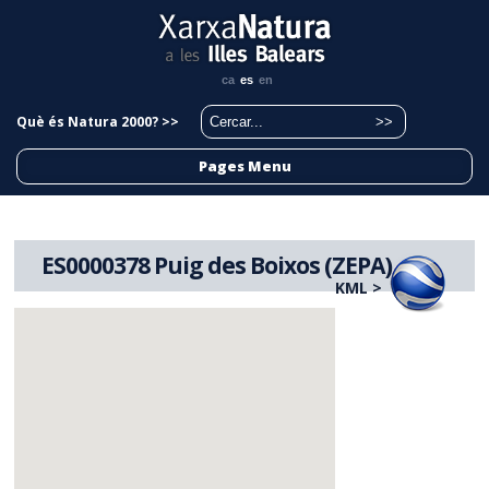
ca
es
en
Què és Natura 2000? >>
Pages Menu
ES0000378 Puig des Boixos (ZEPA)
KML >