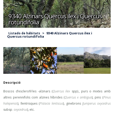
9340 Alzinars Quercus ilex i Quercus
rotundifolia
>
9340 Alzinars Quercus ilex i
Listado de hábitats
Quercus rotundifolia
Descripció
Boscos d’esclerofil·les -alzinars (
Quercus ilex
spp)., purs o mixtes amb
altres perennifolis com alzines híbrides (
Quercus x ambigua
), pins (
Pinus
halepensis
), llentrisques (
Pistacia lentiscus
), ginebrons
(Juniperus oxycedrus
subsp
. oxycedrus
), etc.