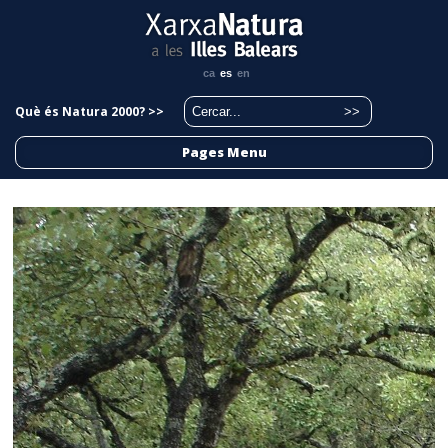
ca
es
en
Què és Natura 2000? >>
Pages Menu