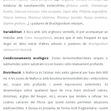
sotabosc de nanofanerofits esclerofil·les (
Arbutus unedo, Chamaerops
humilis, Cneorum triccocon, Olea europaea, Osyris alba, Phillyrea angustifolia,
Pistacia lentiscus, Rhamnus alaternus, Rhamnus lycioides, Ruscus aculeatus,
Daphne gnidium
…,), i pastures de Brachypodium retusum.,
Variabilitat:
A llocs amb sòls argilosos vermells, el pot acompanyar un
matollar amb
Cistus monspeliensis
, encara que el més freqüent és que
dugui un dens estrat d’altres arbusts o pastures de
Brachypodium
ramosum
(
=retusum
).
Condicionaments ecològics:
Zones termomediterrànies seques o
subhumides sobre substrats rics en bases i sòls relativament profunds.
Distribució:
A Mallorca és l’alzinar més extés (general per baix dels 600
m). A les zones de Mallorca amb bioclima termomediterràni i ombroclima
sec, ocupa sòls profunds, i sovint exposicions ombrívoles. Es
desenvolupa sobre qualsevol tipus de roca mare (incloent calices,
dolomias, argilas del Keuper, etc.), encara que tendeix a refusar les
costres calcàries del Pliocè que sovint només permeten situacions
edafoxeròfiles. A Eivissa es presenta de forma molt fragmentària i sovint