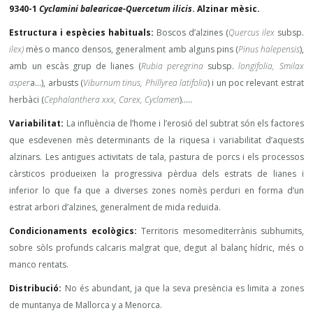
9340-1
Cyclamini balearicae-Quercetum ilicis
. Alzinar mèsic.
Estructura i espècies habituals:
Boscos d’alzines (
Quercus ilex
subsp.
ilex)
mès o manco densos, generalment amb alguns pins (
Pinus halepensis
),
amb un escàs grup de lianes (
Rubia peregrina
subsp.
longifolia, Smilax
asper
a…), arbusts (
Viburnum tinus, Phillyrea latifolia
) i un poc relevant estrat
herbàci (
Cephalanthera xxx, Carex, Cyclamen
)…..
Variabilitat:
La influència de l’home i l’erosió del subtrat són els factores
que esdevenen mès determinants de la riquesa i variabilitat d’aquests
alzinars. Les antigues activitats de tala, pastura de porcs i els processos
càrsticos produeixen la progressiva pèrdua dels estrats de lianes i
inferior lo que fa que a diverses zones nomès perduri en forma d’un
estrat arbori d’alzines, generalment de mida reduida.
Condicionaments ecològics:
Territoris mesomediterrànis subhumits,
sobre sòls profunds calcaris malgrat que, degut al balanç hídric, més o
manco rentats.
Distribució:
No és abundant, ja que la seva presència es limita a zones
de muntanya de Mallorca y a Menorca.