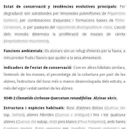
Estat de conservació y tendències evolutives principals:
Per
degradació són substituides per timonedes pulvinifomes de l’
Hypericion
balearici
, per combinacions d’aquestes i formacions baixes de l’
Oleo-
Ceratonion
, o per pastures del
Hypocherido-Brachypodietum retusi
. L’acció
dels incendis determina la proliferació de masses de càrritx
(
Ampelodesmos mauritanica
).
Funcions ambientals:
Els alzinars són un refugi d’interés per la fauna, a
més produir fruits i llavors que ajuden a la seva alimentació.
Indicadors de l’estat de conservació:
Com en altres hàbitats similars,
l’extensió de les masses, el percentatge de la cobertura per part de les
alzines, l’estructura del bosc més o manco desenvolupada dels estrats, a
més del vigor i estat sanitari de les alzines.
9340-2
Clematido cirrhosae-Quercetum rotundifoliae
. Alzinar xèric.
Estructura i espècies habituals:
Bosc d’alzines dolces (
Quercus ilex
ssp.
ballota
), alzines híbrides (
Quercus x ambigua
) i fins i tot qualcuna
alzines (
Quercus ilex
subsp.
ilex
) i pins blancs (
Pinus halepensis
), amb lianes
(
Lonicera implexa, Rubia peregrina
ssp.
longifolia, Clematis cirrhosa
) i un