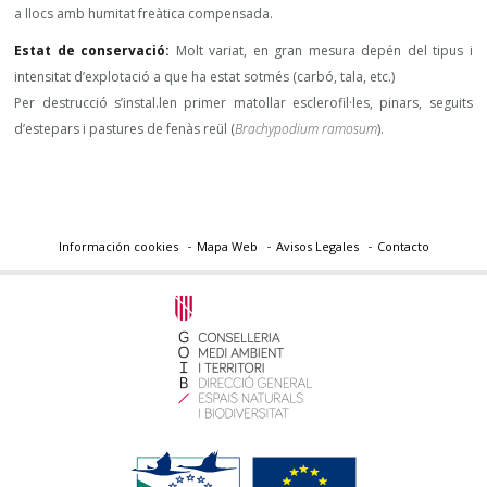
a llocs amb humitat freàtica compensada.
Estat de conservació:
Molt variat, en gran mesura depén del tipus i
intensitat d’explotació a que ha estat sotmés (carbó, tala, etc.)
Per destrucció s’instal.len primer matollar esclerofil·les, pinars, seguits
d’estepars i pastures de fenàs reül (
Brachypodium ramosum
).
Información cookies
Mapa Web
Avisos Legales
Contacto