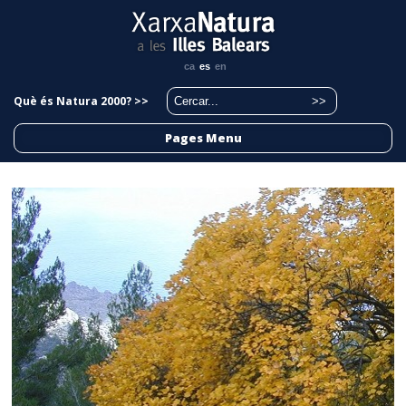
ca
es
en
Què és Natura 2000? >>
Pages Menu