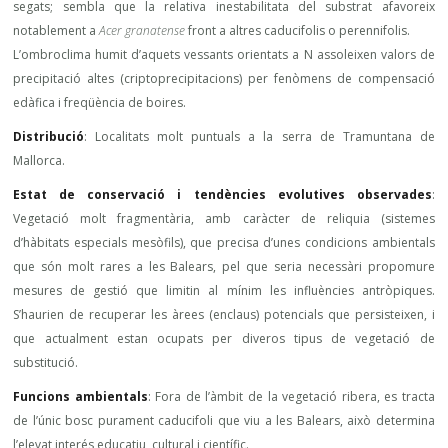
segats; sembla que la relativa inestabilitata del substrat afavoreix
notablement a
Acer granatense
front a altres caducifolis o perennifolis.
L’ombroclima humit d’aquets vessants orientats a N assoleixen valors de
precipitació altes (criptoprecipitacions) per fenòmens de compensació
edàfica i freqüència de boires.
Distribució
: Localitats molt puntuals a la serra de Tramuntana de
Mallorca.
Estat de conservació i tendències evolutives observades
:
Vegetació molt fragmentària, amb caràcter de reliquia (sistemes
d’hàbitats especials mesòfils), que precisa d’unes condicions ambientals
que són molt rares a les Balears, pel que seria necessàri propomure
mesures de gestió que limitin al mínim les influències antròpiques.
S’haurien de recuperar les àrees (enclaus) potencials que persisteixen, i
que actualment estan ocupats per diveros tipus de vegetació de
substitució.
Funcions ambientals
: Fora de l’àmbit de la vegetació ribera, es tracta
de l’únic bosc purament caducifoli que viu a les Balears, això determina
l’elevat interés educatiu, cultural i científic.