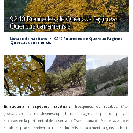
9240 Rouredes de Quercus faginea i
Quercus canariensis
>
9240 Rouredes de Quercus faginea
Listado de hábitats
i Quercus canariensis
Estructura i espècies habituals
: Bosquines de rotaboc (
Acer
granatense
) que es desenvolupa formant rogles al peu de penyals
rocosos en la part central de la serra de Tramuntana de Mallorca. Amb el
rotaboc poden creixer altres caducifolis i localment alguns arbusts