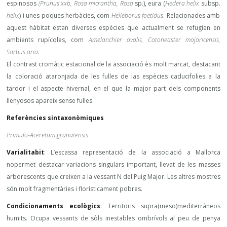
espinosos
(Prunus xxb, Rosa micrantha, Rosa
sp.), eura (
Hedera helix
subsp.
helix
) i unes poques herbàcies, com
Helleborus foetidus
. Relacionades amb
aquest hàbitat estan diverses espècies que actualment se refugien en
ambients rupícoles, com
Amelanchier ovalis, Cotoneaster majoricensis,
Sorbus aria
.
El contrast cromàtic estacional de la associació ès molt marcat, destacant
la coloració ataronjada de les fulles de las espècies caducifolies a la
tardor i el aspecte hivernal, en el que la major part dels components
llenyosos apareix sense fulles.
Referències sintaxonòmiques
Primulo-Aceretum granatensis
Varialitabit
: L’escassa representació de la associació a Mallorca
nopermet destacar variacions singulars important, llevat de les masses
arborescents que creixen a la vessant N del Puig Major. Les altres mostres
són molt fragmentàries i florísticament pobres.
Condicionaments ecològics
: Territoris supra(meso)mediterráneos
humits. Ocupa vessants de sòls inestables ombrívols al peu de penya