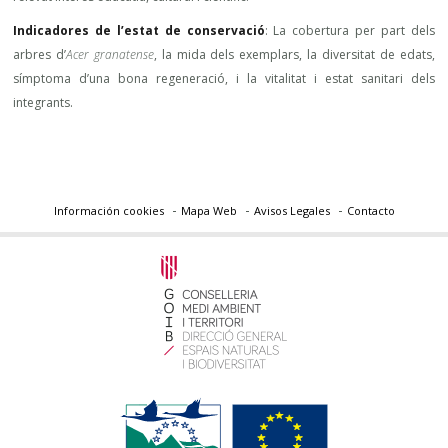
Indicadores de l’estat de conservació
: La cobertura per part dels
arbres d’
Acer granatense
, la mida dels exemplars, la diversitat de edats,
símptoma d’una bona regeneració, i la vitalitat i estat sanitari dels
integrants.
Información cookies
Mapa Web
Avisos Legales
Contacto