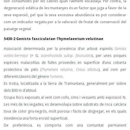
són consumides per les cabres quan l’aliment escasseja. Per contra, la
degeneració edàfica de les muntanyes és un factor que juga a favor de la
seva expansió, pel que la seva excessiva abundància es pot considerar
com un indicador negatiu per a la valoració de l’estat de conservació del
paisatge vegetal.
5430-2 Genisto fasciculatae-Thymelaeetum velutinae
Associació determinada per la presència d’un arbust espinós
Genista
valdes-bermejoi
(= G.
acanthoclada subsp. fasciculata
), per unes poques
espècies malacofilas de fulles proveïdes en superfície d’una coberta
protectora de pèls (
Thymelaea velutina, Cistus albidus
), així com per
diferents tàxons del gènere
Fumana
.
Es troba, localitzada a la Serra de Tramuntana, generalment per sobre
dels 800 m d’altitud.
Ocupa llocs exposats al vent com colls, cims i vessants amb exposició N.
Les més de les vegades, es desenvolupa sobre substrats de roca calcària
tova de color gris-negrós, molt porosa i fàcils de disgregar, en els quals
s’evidencia una forta erosió superficial.
De preferència, es comporta com una comunitat permanent