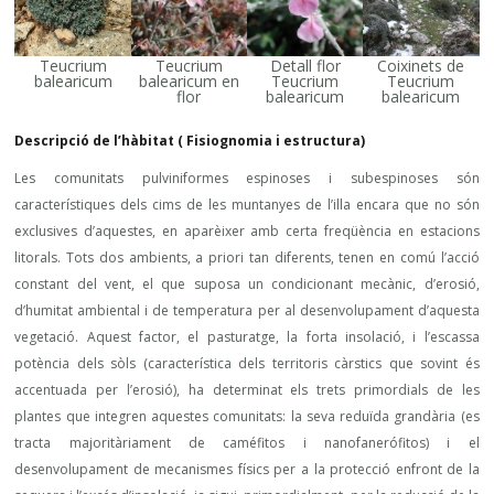
Teucrium
Teucrium
Detall flor
Coixinets de
balearicum
balearicum en
Teucrium
Teucrium
flor
balearicum
balearicum
Descripció de l’hàbitat ( Fisiognomia i estructura)
Les comunitats pulviniformes espinoses i subespinoses són
característiques dels cims de les muntanyes de l’illa encara que no són
exclusives d’aquestes, en aparèixer amb certa freqüència en estacions
litorals. Tots dos ambients, a priori tan diferents, tenen en comú l’acció
constant del vent, el que suposa un condicionant mecànic, d’erosió,
d’humitat ambiental i de temperatura per al desenvolupament d’aquesta
vegetació. Aquest factor, el pasturatge, la forta insolació, i l’escassa
potència dels sòls (característica dels territoris càrstics que sovint és
accentuada per l’erosió), ha determinat els trets primordials de les
plantes que integren aquestes comunitats: la seva reduïda grandària (es
tracta majoritàriament de caméfitos i nanofanerófitos) i el
desenvolupament de mecanismes físics per a la protecció enfront de la