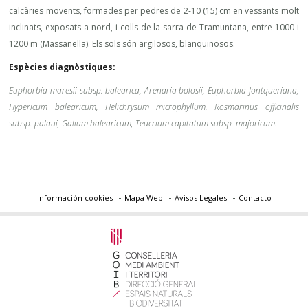
calcàries movents, formades per pedres de 2-10 (15) cm en vessants molt
inclinats, exposats a nord, i colls de la sarra de Tramuntana, entre 1000 i
1200 m (Massanella). Els sols són argilosos, blanquinosos.
Espècies diagnòstiques:
Euphorbia maresii subsp. balearica, Arenaria bolosii, Euphorbia fontqueriana,
Hypericum balearicum, Helichrysum microphyllum, Rosmarinus officinalis
subsp. palaui, Galium balearicum, Teucrium capitatum subsp. majoricum.
Información cookies
Mapa Web
Avisos Legales
Contacto