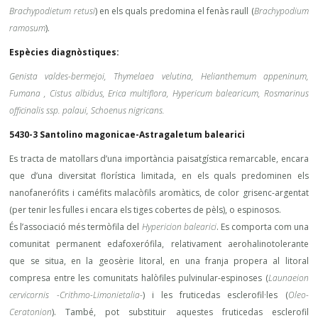
Brachypodietum retusi
) en els quals predomina el fenàs raull (
Brachypodium
ramosum
).
Espècies diagnòstiques:
Genista valdes-bermejoi, Thymelaea velutina, Helianthemum appeninum,
Fumana , Cistus albidus, Erica multiflora, Hypericum balearicum, Rosmarinus
officinalis ssp. palaui, Schoenus
nigricans.
5430-3 Santolino magonicae-Astragaletum balearici
Es tracta de matollars d’una importància paisatgística remarcable, encara
que d’una diversitat florística limitada, en els quals predominen els
nanofanerófits i caméfits malacòfils aromàtics, de color grisenc-argentat
(per tenir les fulles i encara els tiges cobertes de pèls), o espinosos.
És l’associació més termòfila del
Hypericion balearici
. Es comporta com una
comunitat permanent edafoxerófila, relativament aerohalinotolerante
que se situa, en la geosèrie litoral, en una franja propera al litoral
compresa entre les comunitats halòfiles pulvinular-espinoses (
Launaeion
cervicornis -Crithmo-Limonietalia-
) i les fruticedas esclerofil·les (
Oleo-
Ceratonion
). També, pot substituir aquestes fruticedas esclerofil