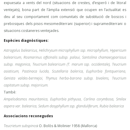
expuesata a vents del nord (situacions de crestes, d’esperó i de litoral
ventejats), bona part de l’àmplia extensió que ocupen en l’actualitat es
deu al seu comportament com comunitats de substitució de boscos i
prebosques dels pisos mesomediterrani (superior) i supramediterrani o
situacions costaneres ventejades.
Espècies diagnòstiques:
Astragalus balearicus, Helichrysum microphyllum ssp. microphyllum, Hypericum
balearicum, Rosmarinus officinalis subsp. palaui, Santolina chamaecyparissus
subsp. magonica, Teucrium balearicum (T. marum ssp. occidentale), Teucrium
asiaticum, Pastinaca lucida, Scutellaria balerica, Euphorbia fontqueriana,
Genista valdes-bermejoi, Thymus herba-barona subsp. bivalens, Teucrium
capitatum subsp. majoricum.
També:
Ampelodesmos mauritanica, Euphorbia pithyusa, Carlina corymbosa, Smilax
aspera var. balearica, Sedum dasyphyllum ssp. glanduliferum, Rubia balearica
Associacions reconegudes
Teucrietum subspinos
i O. Bolòs & Molinier 1958 (Mallorca)