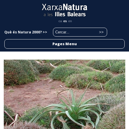
ca
es
en
Què és Natura 2000? >>
Pages Menu