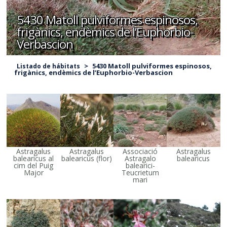
5430 Matoll pulviformes espinosos,
frigànics, endèmics de l’Euphorbio-
Verbascion
>
5430 Matoll pulviformes espinosos,
Listado de hábitats
frigànics, endèmics de l’Euphorbio-Verbascion
Astragalus
Astragalus
Associació
Astragalus
balearicus al
balearicus (flor)
Astragalo
balearicus
cim del Puig
balearici-
Major
Teucrietum
mari