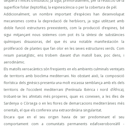
sequera i l’excés d’insolació, ja sigui, primordialment, per la reducció de la
superfície foliar (leptofilia), la espinescència o per la cobertura de pèl.
Addicionalment, un nombre important d’espècies han desenvolupat
mecanismes contra la depredació de herbívors, ja sigui utilitzant amb
doble funció estructures preexistents, com la producció d’espines, bé
sigui mitjançant nous sistemes com pot és la síntesi de substàncies
químiques disuasoras, del que és una notable manifiestación la
proliferació de plantes que fan olor en les seves estructures verds. Com
resum paisatgístic, ens trobem davant d’un matoll baix, poc dens, i
aerodinàmic.
Els matolls xeroacàntics són freqüents en els ambients culminals ventejats
de territoris amb bioclima mediterrani. No obstant això, la composició
florística dels ginèsics presenta una molt escassa semblança amb els dels
territoris de l’occident mediterrani (Península Ibèrica i nord d’Àfrica),
trobant-se les afinitats més properes, quan es coneixen, a les illes de
Sardenya o Còrsega o en les flores de demarcacions mediterrànies més
orientals, el que els confereix una extraordinària singularitat.
Encara que en el seu origen havia de ser predominant el seu
comportament com a comunitats permanents edafoxeroboreàfil -