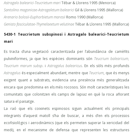
Astragalo balearici-Teucrietum mari
Tébar & Llorens 1995 (Menorca)
Santolino magonicae-Astragaletum balearici
Gil & Llorens 1995 (Mallorca)
Arenario bolosii-Euphorbietum maresii
Romo 1990 (Mallorca)
Genisto fasciculatae-Thymelaeetum velutinae
Tébar & Llorens 1995 (Mallorca)
5430-1 Teucrietum subspinosi i Astragalo balearici-Teucrietum
mari
Es tracta d’una vegetació caracteritzada per l’abundància de camèfits
pulviniformes, ja que les espècies dominants són
Teucrium balearicum,
Teucrium marum subsp
. i
Astragalus balearicus
. En els sòls més profunds
Astragalus
és especialment abundant, mentre que
Teucrium
, que és menys
exigent quant a substrats, evidencia una presència més generalitzada
encara que predomina en els més rocosos. Són molt característiques les
comunitats que colonitzen els camps de lapiaz en què la roca aflorant
satura el paisatge.
La raó que els coixinets espinosos siguin actualment els principals
integrants d’aquest matoll s’ha de buscar, a més d’en els processos
ecofisiològics i aerodinàmics (que els permeten superar la xericidad del
medi), en el mecanisme de defensa que representen les estructures