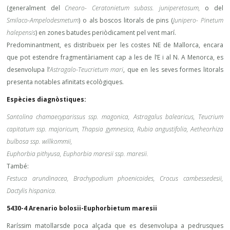
(generalment del
Cneoro- Ceratonietum subass. juniperetosum,
o del
Smilaco-Ampelodesmetum
) o als boscos litorals de pins (
Junipero- Pinetum
halepensis
) en zones batudes periòdicament pel vent marí.
Predominantment, es distribueix per les costes NE de Mallorca, encara
que pot estendre fragmentàriament cap a les de l’E i al N. A Menorca, es
desenvolupa l’
Astragalo-Teucrietum mari
, que en les seves formes litorals
presenta notables afinitats ecològiques.
Espècies diagnòstiques:
Santolina chamaecyparissus ssp. magonica, Astragalus balearicus, Teucrium
capitatum ssp. majoricum, Thapsia gymnesica, Rubia angustifolia, Aetheorhiza
bulbosa ssp. willkommii,
Euphorbia pithyusa, Euphorbia maresii ssp. maresii.
També:
Festuca arundinacea, Brachypodium phoenicoides, Crocus cambessedesii,
Dactylis hispanica.
5430-4 Arenario bolosii-Euphorbietum maresii
Raríssim matollarsde poca alçada que es desenvolupa a pedrusques