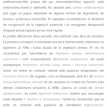
edafoaeroxeròfila pròpia del pis mesomediteráneo superior amb
ombroclima humit o subhumit. No obstant això,
Genista valdes-bermejoi
pot jugar un paper important en algunes formes de degradació de
boscos i preboscos escleròfils. En aquestes circumstàncies, la dinàmica
de recuperació de la vegetació potencial i la consegüent desaparició
d’aquest arbust espinós sol ser molt ràpida.
Es poden diferenciar dues variants: una culminal i una altra de vessants.
La primera correspon a comunitats una mica obertes (amb cobertures no
superiors al 70%) i baixa alçada de la vegetació (menys d’1 m). Es
caracteritza per l’abundància de
Thymelaea velutina, Helianthemum
apenninum
i més ocasionalment d’
Euphorbia fontqueriana
, als quals
acompanyen
Rosmarinus oficinalis subsp. palaui i Teucrium balearicum
.
Sovint sol entrar en contacte catenal amb pastures entapissants del
Arenarion balearici
(de vegades, com en Massanella, amb les del
Arenari
bolosii-Euphorbietum maresii
). En els vessants es troben les formes més
denses (cobertures properes al 90%). Llavors, al costat de
Genista
valdesbermejoi
, és comú
Hypericum balearicum
, mentre que escassegen
estan absents
T. velutina
i
E. fontqueriana
. També és característic que es
trobi en contacte amb pastures de substitució (
Hypochoerido-