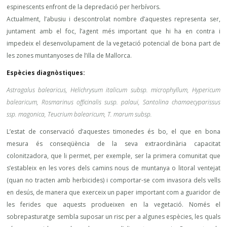
espinescents enfront de la depredació per herbívors.
Actualment, l’abusiu i descontrolat nombre d’aquestes representa ser,
juntament amb el foc, l’agent més important que hi ha en contra i
impedeix el desenvolupament de la vegetació potencial de bona part de
les zones muntanyoses de l’illa de Mallorca.
Espècies diagnòstiques:
Astragalus balearicus, Helichrysum italicum subsp. microphyllum, Hypericum
balearicum, Rosmarinus officinalis susp. palaui, Santolina chamaecyparissus
ssp. magonica, Teucrium balearicum, T. marum subsp.
L’estat de conservació d’aquestes timonedes és bo, el que en bona
mesura és conseqüència de la seva extraordinària capacitat
colonitzadora, que li permet, per exemple, ser la primera comunitat que
s’estableix en les vores dels camins nous de muntanya o litoral ventejat
(quan no tracten amb herbicides) i comportar-se com invasora dels vells
en desús, de manera que exerceix un paper important com a guaridor de
les ferides que aquests produeixen en la vegetació. Només el
sobrepasturatge sembla suposar un risc per a algunes espècies, les quals