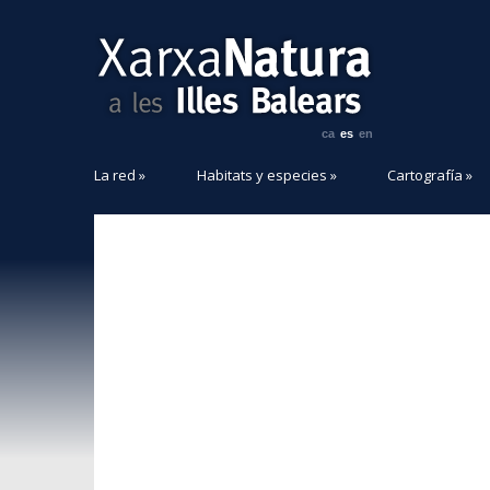
ca
es
en
La red
»
Habitats y especies
»
Cartografía
»