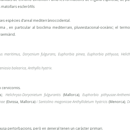
matollars escleròfils
ses espècies d’areal mediterrànioccidental.
a , en particular al bioclima mediterrani, pluviestacional-oceànic; el termo
 semiàrid.
cus maritimus, Dorycnium fulgurans, Euphorbia pinea, Euphorbia pithyusa, Helic
iasia balearica, Anthyllis hystrix.
 cervicornis.
a
), Helichryso-Dorycnietum fulgurantis
(Mallorca)
, Euphorbio pithyusae-Anthem
imae
(Eivissa, Mallorca)
i Santolino magonicae-Anthyllidetum hystricis
(Menorca)
, D
ausa pertorbacions, però en general tenen un caràcter primari.