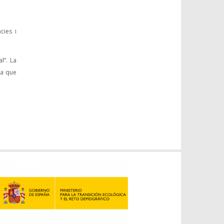
cies i
l”. La
la que