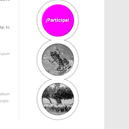
tip ès
hrysum
idetum
actylo-