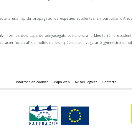
jecte a una ràpida propagació de espècies suculentes, en particular d’Aizoà
ulviniformes dels caps de penyasegats costaners, a la Mediterrània occidenta
l caràcter “oriental” de moltes de les espècies de la vegetació gymnèsica semb
Información cookies
Mapa Web
Avisos Legales
Contacto