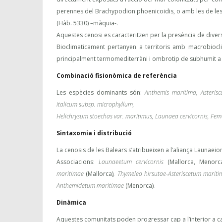
perennes del Brachypodion phoenicoidis, o amb les de les 
(Hàb. 5330) –màquia-.
Aquestes cenosi es caracteritzen per la presència de diver
Bioclimaticament pertanyen a territoris amb macrobioclim
principalment termomediterràni i ombrotip de subhumit a
Combinació fisionòmica de referència
Les espècies dominants són:
Anthemis maritima, Asteris
italicum subsp. microphyllum,
Helichrysum stoechas var. maritimus, Launaea cervicornis, Femen
Sintaxomia i distribució
La cenosis de les Balears s’atribueixen a l’aliança Launaeion
Associacions:
Launaeetum cervicornis
(Mallorca, Menorc
maritimae
(Mallorca)
, Thymeleo hirsutae-Asteriscetum marit
Anthemidetum maritimae
(Menorca)
.
Dinàmica
Aquestes comunitats poden progressar cap a l’interior a c