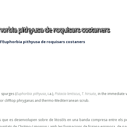
orbia pithyusa de roquisars costaners
d’Euphorbia pithyusa de roquisars costaners
, spurges (
Euphorbia pithyusa
, i.a.),
Pistacia lentiscus
,
T. hirsuta
, in the immediate v
ion or clifftop phryganas and thermo-Mediterranean scrub.
ts que es desenvolupen sobre de litosòls en una banda compresa entre els p
omunitats de Chritmo-Limonion i amb les formacions de frigana espinosa, de pa