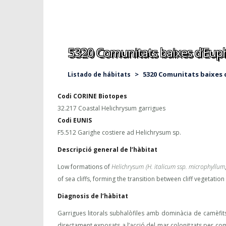
5320 Comunitats baixes d’Euph
>
5320 Comunitats baixes 
Listado de hábitats
Codi CORINE Biotopes
32.217 Coastal Helichrysum garrigues
Codi EUNIS
F5.512 Garighe costiere ad Helichrysum sp.
Descripció general de l’hàbitat
Low formations of
Helichrysum (H. italicum ssp. microphyllum
of sea cliffs, forming the transition between cliff vegetat
Diagnosis de l’hàbitat
Garrigues litorals subhalòfiles amb dominàcia de camèfi
directament exposats a l’acció del mar colonitzats per c