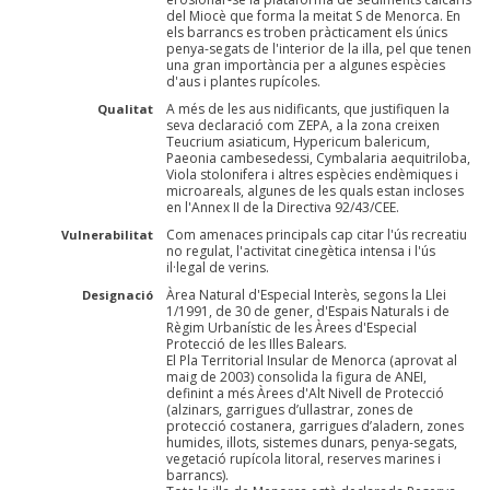
del Miocè que forma la meitat S de Menorca. En
els barrancs es troben pràcticament els únics
penya-segats de l'interior de la illa, pel que tenen
una gran importància per a algunes espècies
d'aus i plantes rupícoles.
A més de les aus nidificants, que justifiquen la
Qualitat
seva declaració com ZEPA, a la zona creixen
Teucrium asiaticum, Hypericum balericum,
Paeonia cambesedessi, Cymbalaria aequitriloba,
Viola stolonifera i altres espècies endèmiques i
microareals, algunes de les quals estan incloses
en l'Annex II de la Directiva 92/43/CEE.
Com amenaces principals cap citar l'ús recreatiu
Vulnerabilitat
no regulat, l'activitat cinegètica intensa i l'ús
il·legal de verins.
Àrea Natural d'Especial Interès, segons la Llei
Designació
1/1991, de 30 de gener, d'Espais Naturals i de
Règim Urbanístic de les Àrees d'Especial
Protecció de les Illes Balears.
El Pla Territorial Insular de Menorca (aprovat al
maig de 2003) consolida la figura de ANEI,
definint a més Àrees d'Alt Nivell de Protecció
(alzinars, garrigues d’ullastrar, zones de
protecció costanera, garrigues d’aladern, zones
humides, illots, sistemes dunars, penya-segats,
vegetació rupícola litoral, reserves marines i
barrancs).