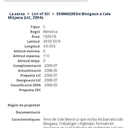
>
>
ES0000239 De Binigaus a Cala
La xarxa
List of SCI
Mitjana (LIC, ZEPA)
C
Tipus
Menorca
Regió
1839.18
Àrea
39 55 50 N
Latitud
4 0 30 E
Longitud
0
Altitud mínima
110
Altitud màxima
0
Altitud mitja
2000-07
Cumplimentació
2008-05
Actualització
2000-07
Proposta LIC
2006-07
Designació LIC
2006-03
Classificació ZEPA
Proposta ZEC
Règim de propietat
Documentació
Àrea de S de Menorca que inclou els barrancs de
Característiques
Binigaus, Trebalúger i Algendar, formats en
erosionar-se la plataforma de sediments calcaris