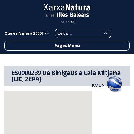
ca
es
en
Què és Natura 2000? >>
Pages Menu
ES0000239 De Binigaus a Cala Mitjana
(LIC, ZEPA)
KML >