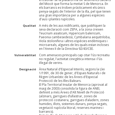
del Miocè que forma la meitat S de Menorca. En
els barrancs es troben pràcticament els únics
penya-segats de l'interior de la illa, pel que tenen
una gran importància per a algunes espècies
d'aus i plantes rupícoles.
A més de les aus nidificants, que justifiquen la
Qualitat
seva declaració com ZEPA, a la zona creixen
Teucrium asiaticum, Hypericum balericum,
Paeonia cambesedessi, Cymbalaria aequitriloba,
Viola stolonifera i altres espècies endèmiques i
microareals, algunes de les quals estan incloses
en l'Annex II de la Directiva 92/43/CEE.
Com amenaces principals cap citar l'ús recreatiu
Vulnerabilitat
no regulat, l'activitat cinegètica intensa i l'ús
il·legal de verins.
Àrea Natural d'Especial Interès, segons la Llei
Designació
1/1991, de 30 de gener, d'Espais Naturals i de
Règim Urbanístic de les Àrees d'Especial
Protecció de les Illes Balears.
El Pla Territorial Insular de Menorca (aprovat al
maig de 2003) consolida la figura de ANEI,
definint a més Àrees d'Alt Nivell de Protecció
(alzinars, garrigues d’ullastrar, zones de
protecció costanera, garrigues d’aladern, zones
humides, illots, sistemes dunars, penya-segats,
vegetació rupícola litoral, reserves marines i
barrancs).