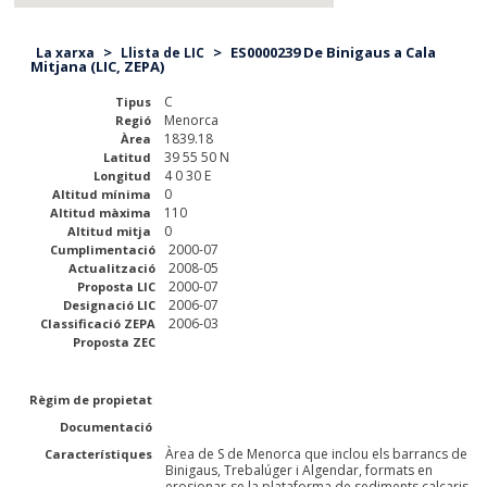
>
>
ES0000239 De Binigaus a Cala
La xarxa
Llista de LIC
Mitjana (LIC, ZEPA)
C
Tipus
Menorca
Regió
1839.18
Àrea
39 55 50 N
Latitud
4 0 30 E
Longitud
0
Altitud mínima
110
Altitud màxima
0
Altitud mitja
2000-07
Cumplimentació
2008-05
Actualització
2000-07
Proposta LIC
2006-07
Designació LIC
2006-03
Classificació ZEPA
Proposta ZEC
Règim de propietat
Documentació
Àrea de S de Menorca que inclou els barrancs de
Característiques
Binigaus, Trebalúger i Algendar, formats en
erosionar-se la plataforma de sediments calcaris