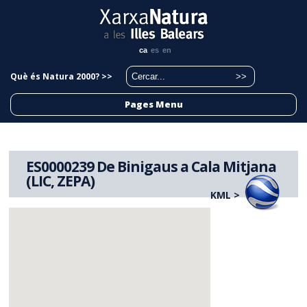
ca
es
en
Què és Natura 2000? >>
Pages Menu
ES0000239 De Binigaus a Cala Mitjana
(LIC, ZEPA)
KML >