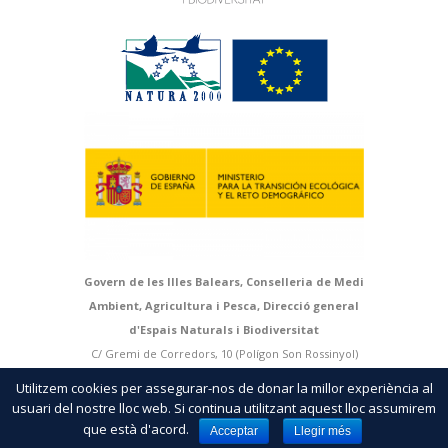
Govern de les Illes Balears, Conselleria de Medi
Ambient, Agricultura i Pesca, Direcció general
d'Espais Naturals i Biodiversitat
C/ Gremi de Corredors, 10 (Polígon Son Rossinyol)
07009 Palma. Mallorca | T > 971 17 66 66 | F > 971 17
Utilitzem cookies per assegurar-nos de donar la millor experiència al
66 79 |
http://natura.caib.es
usuari del nostre lloc web. Si continua utilitzant aquest lloc assumirem
que està d'acord.
Acceptar
Llegir més