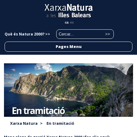
ca
es
Què és Natura 2000? >>
Pages Menu
En tramitació
Xarxa Natura
>
En tramitació