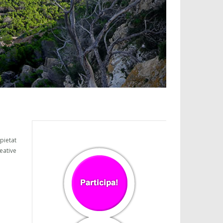
opietat
eative