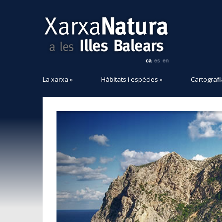
ca
es
en
La xarxa
»
Hàbitats i espècies
»
Cartografi