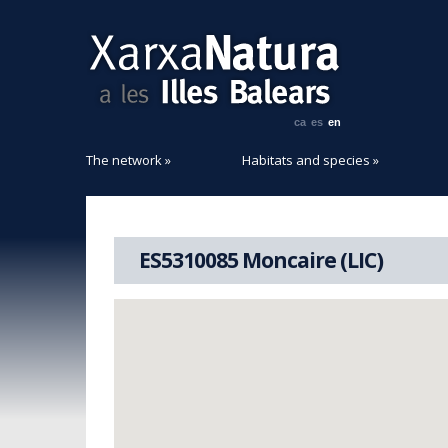
ca
es
en
The network
»
Habitats and species
»
ES5310085 Moncaire (LIC)