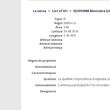
>
>
ES5310085 Moncaire (LI
La xarxa
List of SCI
B
Tipus
Mallorca
Regió
248
Àrea
39 48 36 N
Latitud
2 45 49 E
Longitud
Altitud mínima
Altitud màxima
Altitud mitja
Règim de propietat
Documentació
Característiques
La qualitat i importància d'aquesta zo
Qualitat
L'amenaça principal és l'ús recreatiu no
Vulnerabilitat
Designació