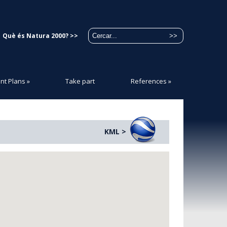
Què és Natura 2000? >>
t Plans
»
Take part
References
»
KML >