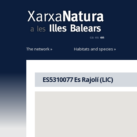
ca
es
en
The network
»
Habitats and species
»
ES5310077 Es Rajolí (LIC)