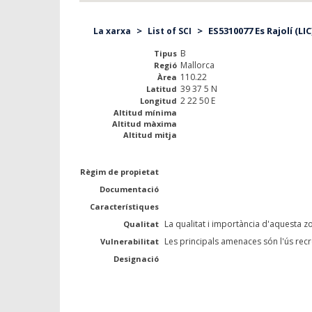
>
>
ES5310077 Es Rajolí (LIC
La xarxa
List of SCI
B
Tipus
Mallorca
Regió
110.22
Àrea
39 37 5 N
Latitud
2 22 50 E
Longitud
Altitud mínima
Altitud màxima
Altitud mitja
Règim de propietat
Documentació
Característiques
La qualitat i importància d'aquesta zo
Qualitat
Les principals amenaces són l'ús rec
Vulnerabilitat
Designació