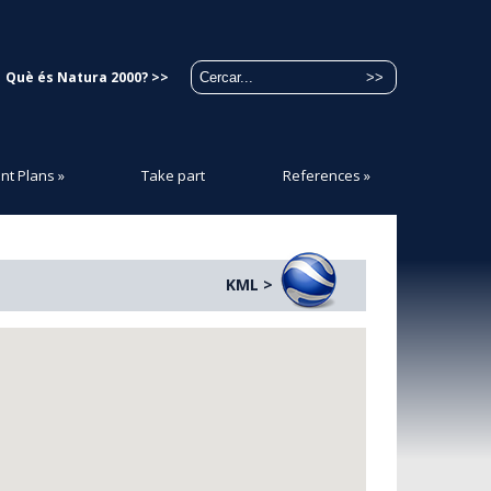
Què és Natura 2000? >>
t Plans
»
Take part
References
»
KML >