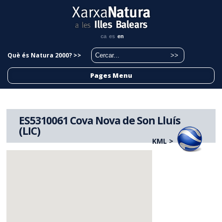
ca
es
en
Què és Natura 2000? >>
Pages Menu
ES5310061 Cova Nova de Son Lluís
(LIC)
KML >