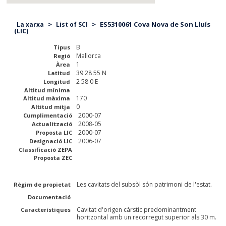
>
>
ES5310061 Cova Nova de Son Lluís
La xarxa
List of SCI
(LIC)
B
Tipus
Mallorca
Regió
1
Àrea
39 28 55 N
Latitud
2 58 0 E
Longitud
Altitud mínima
170
Altitud màxima
0
Altitud mitja
2000-07
Cumplimentació
2008-05
Actualització
2000-07
Proposta LIC
2006-07
Designació LIC
Classificació ZEPA
Proposta ZEC
Les cavitats del subsòl són patrimoni de l'estat.
Règim de propietat
Documentació
Cavitat d'origen càrstic predominantment
Característiques
horitzontal amb un recorregut superior als 30 m.