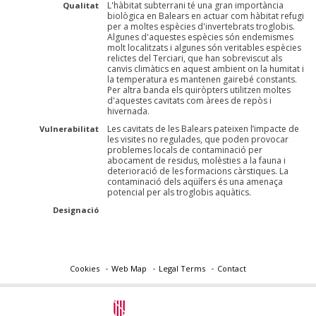
L'hàbitat subterrani té una gran importància
Qualitat
biològica en Balears en actuar com hàbitat refugi
per a moltes espècies d'invertebrats troglobis.
Algunes d'aquestes espècies són endemismes
molt localitzats i algunes són veritables espècies
relictes del Terciari, que han sobreviscut als
canvis climàtics en aquest ambient on la humitat i
la temperatura es mantenen gairebé constants.
Per altra banda els quiròpters utilitzen moltes
d'aquestes cavitats com àrees de repòs i
hivernada.
Les cavitats de les Balears pateixen l’impacte de
Vulnerabilitat
les visites no regulades, que poden provocar
problemes locals de contaminació per
abocament de residus, molèsties a la fauna i
deterioració de les formacions càrstiques. La
contaminació dels aqüífers és una amenaça
potencial per als troglobis aquàtics.
Designació
Cookies
Web Map
Legal Terms
Contact