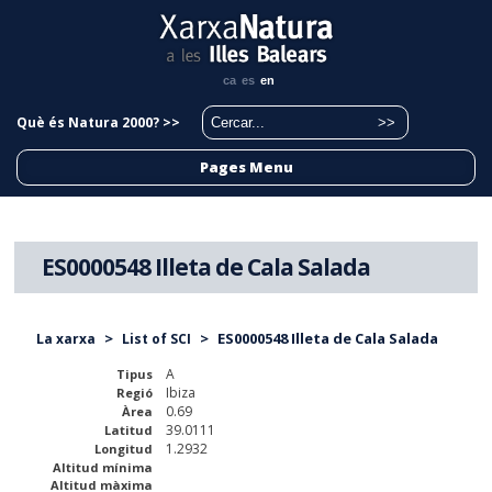
ca
es
en
Què és Natura 2000? >>
Pages Menu
ES0000548 Illeta de Cala Salada
>
>
ES0000548 Illeta de Cala Salada
La xarxa
List of SCI
A
Tipus
Ibiza
Regió
0.69
Àrea
39.0111
Latitud
1.2932
Longitud
Altitud mínima
Altitud màxima