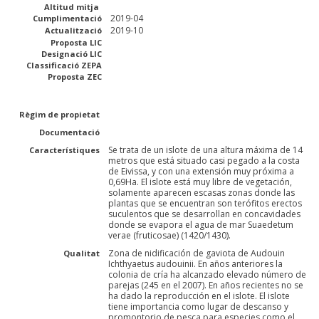
Altitud mitja
2019-04
Cumplimentació
2019-10
Actualització
Proposta LIC
Designació LIC
Classificació ZEPA
Proposta ZEC
Règim de propietat
Documentació
Se trata de un islote de una altura máxima de 14
Característiques
metros que está situado casi pegado a la costa
de Eivissa, y con una extensión muy próxima a
0,69Ha. El islote está muy libre de vegetación,
solamente aparecen escasas zonas donde las
plantas que se encuentran son terófitos erectos
suculentos que se desarrollan en concavidades
donde se evapora el agua de mar Suaedetum
verae (fruticosae) (1420/1430).
Zona de nidificación de gaviota de Audouin
Qualitat
Ichthyaetus audouinii. En años anteriores la
colonia de cría ha alcanzado elevado número de
parejas (245 en el 2007). En años recientes no se
ha dado la reproducción en el islote. El islote
tiene importancia como lugar de descanso y
promontorio de pesca para especies como el