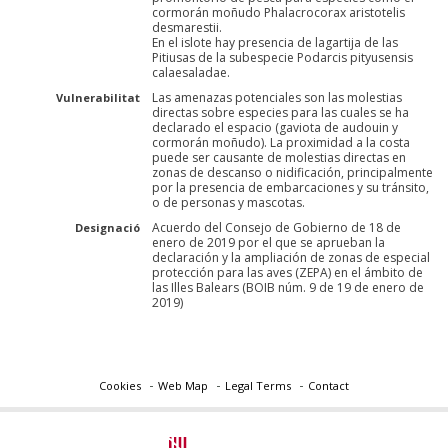
cormorán moñudo Phalacrocorax aristotelis
desmarestii.
En el islote hay presencia de lagartija de las
Pitiusas de la subespecie Podarcis pityusensis
calaesaladae.
Las amenazas potenciales son las molestias
Vulnerabilitat
directas sobre especies para las cuales se ha
declarado el espacio (gaviota de audouin y
cormorán moñudo). La proximidad a la costa
puede ser causante de molestias directas en
zonas de descanso o nidificación, principalmente
por la presencia de embarcaciones y su tránsito,
o de personas y mascotas.
Acuerdo del Consejo de Gobierno de 18 de
Designació
enero de 2019 por el que se aprueban la
declaración y la ampliación de zonas de especial
protección para las aves (ZEPA) en el ámbito de
las Illes Balears (BOIB núm. 9 de 19 de enero de
2019)
Cookies
Web Map
Legal Terms
Contact