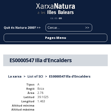
ca
es
en
Què és Natura 2000? >>
Pages Menu
ES0000547 Illa d’Encalders
>
>
ES0000547 Illa d’Encalders
La xarxa
List of SCI
A
Tipus
Ibiza
Regió
2.78
Àrea
39.1025
Latitud
1.463
Longitud
Altitud mínima
Altitud màxima