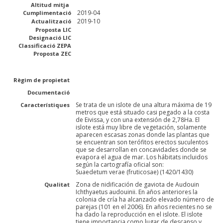
Altitud mitja
2019-04
Cumplimentació
2019-10
Actualització
Proposta LIC
Designació LIC
Classificació ZEPA
Proposta ZEC
Règim de propietat
Documentació
Se trata de un islote de una altura máxima de 19
Característiques
metros que está situado casi pegado a la costa
de Eivissa, y con una extensión de 2,78Ha. El
islote está muy libre de vegetación, solamente
aparecen escasas zonas donde las plantas que
se encuentran son terófitos erectos suculentos
que se desarrollan en concavidades donde se
evapora el agua de mar. Los hábitats incluidos
según la cartografía oficial son:
Suaedetum verae (fruticosae) (1420/1430)
Zona de nidificación de gaviota de Audouin
Qualitat
Ichthyaetus audouinii. En años anteriores la
colonia de cría ha alcanzado elevado número de
parejas (101 en el 2006). En años recientes no se
ha dado la reproducción en el islote. El islote
tiene importancia como lugar de descanso y