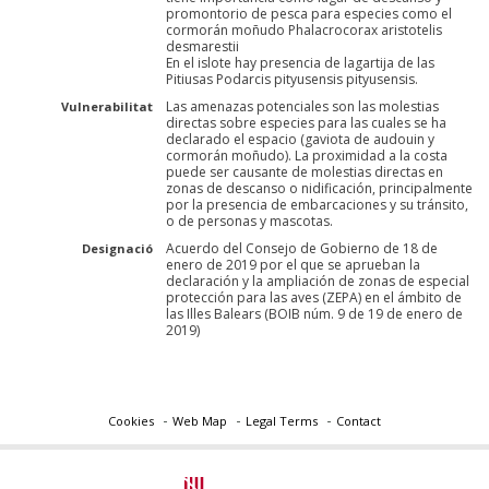
promontorio de pesca para especies como el
cormorán moñudo Phalacrocorax aristotelis
desmarestii
En el islote hay presencia de lagartija de las
Pitiusas Podarcis pityusensis pityusensis.
Las amenazas potenciales son las molestias
Vulnerabilitat
directas sobre especies para las cuales se ha
declarado el espacio (gaviota de audouin y
cormorán moñudo). La proximidad a la costa
puede ser causante de molestias directas en
zonas de descanso o nidificación, principalmente
por la presencia de embarcaciones y su tránsito,
o de personas y mascotas.
Acuerdo del Consejo de Gobierno de 18 de
Designació
enero de 2019 por el que se aprueban la
declaración y la ampliación de zonas de especial
protección para las aves (ZEPA) en el ámbito de
las Illes Balears (BOIB núm. 9 de 19 de enero de
2019)
Cookies
Web Map
Legal Terms
Contact