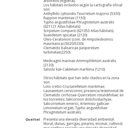
arbóreos (higueral).
Los hábitats incluidos según la cartografía oficial
son:
Anthyllido cytisoidis-Teucrietum majorici (5330)
Ruppion maritimae (1150)
Typho angustifoliae-Phragmitetum australis
(621121 Atlas hábitats)
Scirpetum compacti (621053 Atlas hábitats)
Suaedetum spicatae (2120)
Oleo-Ceratonion (com. de Ampoledesmos
mauritanica) (9320/5330)
Clematido balearicae-Juniperetum
turbinatae(2250)
Medicagini marinae-Ammophiletum australis
(2120)
Salsolo kali-Cakiletum marítima (1210)
Otros hábitats que han sido citados en la zona
son:
Loto cretici-Crucianelletum maritimae;
Launaeetum cervicornis; presencia testimonial de
Clematido cirrhosae-Quercetum rotundifoliae; en
los torrentes: Salicornion dolichostachyae,
Salicornietum emerici, Artemisio gallicae-
Limonietum virgati, Typho angustifoliae-
Phragmitetum australis.
Presenta una elevada diversidad ambiental:
Qualitat
litoral, dunas, garrigas, pinares, encinar, cultivos)
que conlleva sociada una elevada diversidad