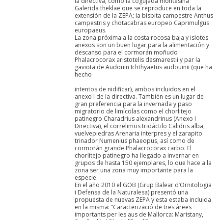
la directiva, como la cogujada montesina
Galerida theklae que se reproduce en toda la
extensión de la ZEPA; la bisbita campestre Anthus
campestris y chotacabras europeo Caprimulgus
europaeus.
La zona próxima a la costa rocosa baja y islotes
anexos son un buen lugar para la alimentación y
descanso para el cormorán moñudo
Phalacrocorax aristotelis desmarestii y par la
gaviota de Audouin Ichthyaetus audouinii (que ha
hecho
intentos de nidificar), ambos incluidos en el
anexo I de la directiva. También es un lugar de
gran preferencia para la invernada y paso
migratorio de limícolas como el chorlitejo
patinegro Charadrius alexandrinus (Anexo I
Directiva), el correlimos tridáctilo Calidris alba,
vuelvepiedras Arenaria interpres y el zarapito
trinador Numenius phaeopus, así como de
cormorán grande Phalacrocorax carbo. El
chorlitejo patinegro ha llegado a invernar en
grupos de hasta 150 ejemplares, lo que hace a la
zona ser una zona muy importante para la
especie.
En el año 2010 el GOB (Grup Balear d’Ornitologia
i Defensa de la Naturalesa) presentó una
propuesta de nuevas ZEPA y esta estaba incluida
en la misma: “Caracterizació de tres àrees
importants per les aus de Mallorca: Maristany,