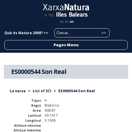
ca
es
en
Què és Natura 2000? >>
Pages Menu
ES0000544 Son Real
>
>
ES0000544 Son Real
La xarxa
List of SCI
A
Tipus
Mallorca
Regió
908.87
Àrea
39.7417
Latitud
3.1906
Longitud
Altitud mínima
Altitud màxima