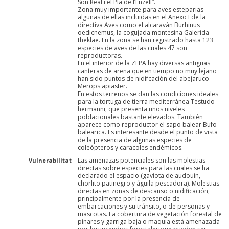
Son Real i el Pla de l’Enzell”.
Zona muy importante para aves esteparias
algunas de ellas incluidas en el Anexo I de la
directiva Aves como el alcaraván Burhinus
oedicnemus, la cogujada montesina Galerida
theklae. En la zona se han registrado hasta 123
especies de aves de las cuales 47 son
reproductoras.
En el interior de la ZEPA hay diversas antiguas
canteras de arena que en tiempo no muy lejano
han sido puntos de nidifcación del abejaruco
Merops apiaster.
En estos terrenos se dan las condiciones ideales
para la tortuga de tierra mediterránea Testudo
hermanni, que presenta unos niveles
poblacionales bastante elevados. También
aparece como reproductor el sapo balear Bufo
balearica. Es interesante desde el punto de vista
de la presencia de algunas especies de
coleópteros y caracoles endémicos.
Las amenazas potenciales son las molestias
Vulnerabilitat
directas sobre especies para las cuales se ha
declarado el espacio (gaviota de audouin,
chorlito patinegro y águila pescadora). Molestias
directas en zonas de descanso o nidificación,
principalmente por la presencia de
embarcaciones y su tránsito, o de personas y
mascotas. La cobertura de vegetación forestal de
pinares y garriga baja o maquia está amenazada