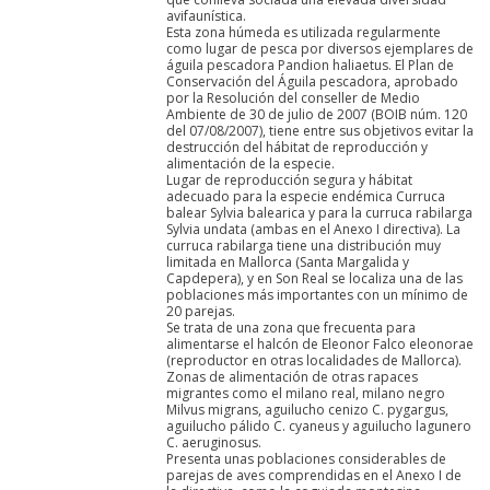
avifaunística.
Esta zona húmeda es utilizada regularmente
como lugar de pesca por diversos ejemplares de
águila pescadora Pandion haliaetus. El Plan de
Conservación del Águila pescadora, aprobado
por la Resolución del conseller de Medio
Ambiente de 30 de julio de 2007 (BOIB núm. 120
del 07/08/2007), tiene entre sus objetivos evitar la
destrucción del hábitat de reproducción y
alimentación de la especie.
Lugar de reproducción segura y hábitat
adecuado para la especie endémica Curruca
balear Sylvia balearica y para la curruca rabilarga
Sylvia undata (ambas en el Anexo I directiva). La
curruca rabilarga tiene una distribución muy
limitada en Mallorca (Santa Margalida y
Capdepera), y en Son Real se localiza una de las
poblaciones más importantes con un mínimo de
20 parejas.
Se trata de una zona que frecuenta para
alimentarse el halcón de Eleonor Falco eleonorae
(reproductor en otras localidades de Mallorca).
Zonas de alimentación de otras rapaces
migrantes como el milano real, milano negro
Milvus migrans, aguilucho cenizo C. pygargus,
aguilucho pálido C. cyaneus y aguilucho lagunero
C. aeruginosus.
Presenta unas poblaciones considerables de
parejas de aves comprendidas en el Anexo I de