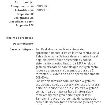
Altitud mitja
2019-04
Cumplimentació
2019-10
Actualització
Proposta LIC
Designació LIC
Classificació ZEPA
Proposta ZEC
Règim de propietat
Documentació
Son Real abarca una franja litoral de
Característiques
aproximadamente 4 km en la zona central de la
Bahía de Alcúdia. Se trata de una marina litoral
baja, sin elevaciones destacables y con un
sistema litoral estabilizado. La ZEPA engloba
gran diversidad de hábitats que incluyen costa
rocosa y arenosa y la desembocadura de 2
torrentes. Su extensión es de aproximadamente
908,60Ha.
Son importantes las comunidades vegetales
asociadas a suelos pobres y arenosos. Una gran
parte de la superficie de la ZEPA está vegetada
con garriga de matorral bajo (matorrales y
tomillares) y otra gran parte es pinar laxo
También incluye un porcentaje de campos de
cultivo de secano, tanto herbáceos (cereal) como