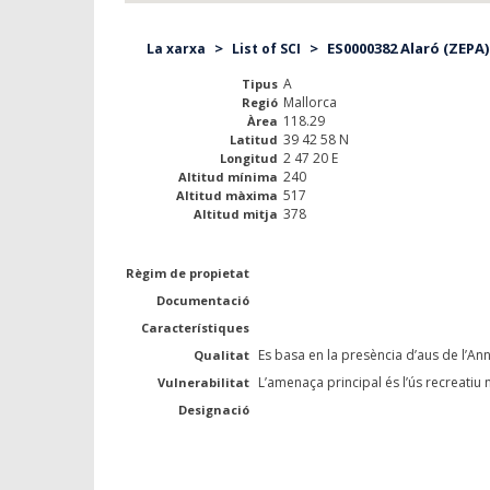
>
>
ES0000382 Alaró (ZEPA)
La xarxa
List of SCI
A
Tipus
Mallorca
Regió
118.29
Àrea
39 42 58 N
Latitud
2 47 20 E
Longitud
240
Altitud mínima
517
Altitud màxima
378
Altitud mitja
Règim de propietat
Documentació
Característiques
Es basa en la presència d’aus de l’Ann
Qualitat
L’amenaça principal és l’ús recreatiu no
Vulnerabilitat
Designació