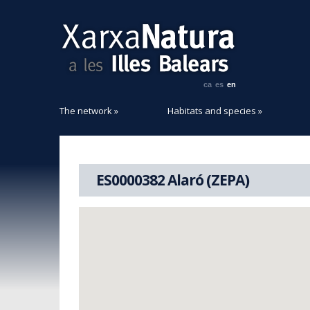
ca
es
en
The network
»
Habitats and species
»
ES0000382 Alaró (ZEPA)