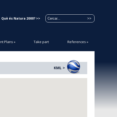
Què és Natura 2000? >>
t Plans
»
Take part
References
»
KML >