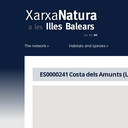
ca
es
en
The network
»
Habitats and species
»
ES0000241 Costa dels Amunts (L