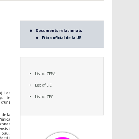
Documents relacionats
Fitxa oficial de la UE
List of ZEPA
List of LIC
). Les
List of ZEC
que té
 d’uns
 de la
'única
 zones
nsis i
 paui,
essi i