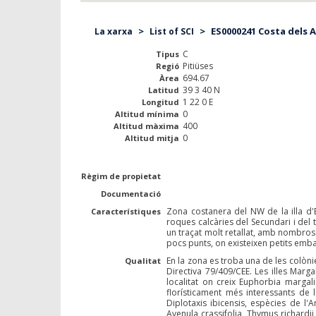
>
>
ES0000241 Costa dels A
La xarxa
List of SCI
C
Tipus
Pitiüses
Regió
694.67
Àrea
39 3 40 N
Latitud
1 22 0 E
Longitud
0
Altitud mínima
400
Altitud màxima
0
Altitud mitja
Règim de propietat
Documentació
Zona costanera del NW de la illa d'Ei
Característiques
roques calcàries del Secundari i del 
un traçat molt retallat, amb nombrose
pocs punts, on existeixen petits em
En la zona es troba una de les colòni
Qualitat
Directiva 79/409/CEE. Les illes Marg
localitat on creix Euphorbia margali
florísticament més interessants de 
Diplotaxis ibicensis, espècies de l'
Avenula crassifolia, Thymus richardi