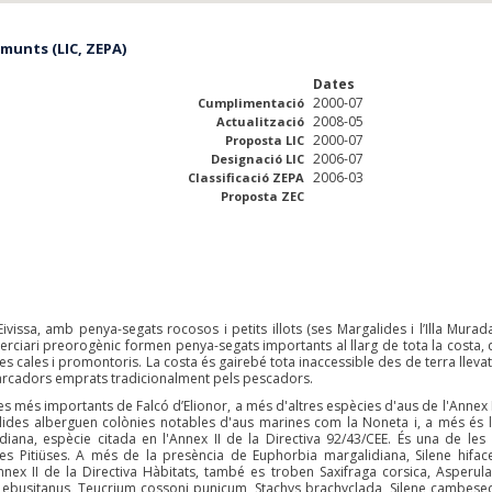
munts (LIC, ZEPA)
Dates
2000-07
Cumplimentació
2008-05
Actualització
2000-07
Proposta LIC
2006-07
Designació LIC
2006-03
Classificació ZEPA
Proposta ZEC
vissa, amb penya-segats rocosos i petits illots (ses Margalides i l’Illa Murada
terciari preorogènic formen penya-segats importants al llarg de tota la costa, 
s cales i promontoris. La costa és gairebé tota inaccessible des de terra llevat
barcadors emprats tradicionalment pels pescadors.
es més importants de Falcó d’Elionor, a més d'altres espècies d'aus de l'Annex I
alides alberguen colònies notables d'aus marines com la Noneta i, a més és l
diana, espècie citada en l'Annex II de la Directiva 92/43/CEE. És una de les
les Pitiüses. A més de la presència de Euphorbia margalidiana, Silene hiface
Annex II de la Directiva Hàbitats, també es troben Saxifraga corsica, Asperula
i ebusitanus, Teucrium cossoni punicum, Stachys brachyclada, Silene cambesed