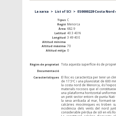
>
>
ES0000229 Costa Nord d
La xarxa
List of SCI
C
Tipus
Menorca
Regió
682.9
Àrea
40 3 40 N
Latitud
3 49 40 E
Longitud
Altitud mínima
70
Altitud màxima
0
Altitud mitja
Tota aquesta superfície és de propie
Règim de propietat
Documentació
El lloc es caracteritza per tenir un
Característiques
de 17.5ºC i una pluviositat de 600 mm
la costa nord de Menorca, és l'expos
materials rocosos que el constitueix
una plataforma horitzontal uniformem
un petit sector entorn de punta Nati
la seva arribada al mar, formant-s
calcàries miocèniques es troben su
incidència dels vents del nord ju
considerable pèrdua de sòl en els ll