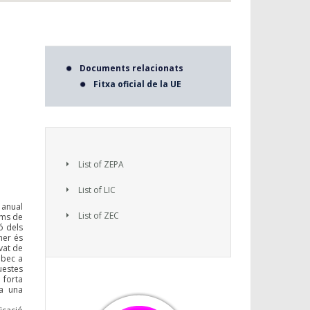
Documents relacionats
Fitxa oficial de la UE
List of ZEPA
List of LIC
 anual
List of ZEC
ams de
ó dels
ner és
vat de
 bec a
uestes
 forta
 a una