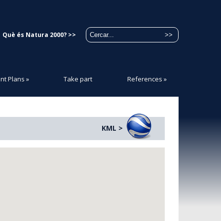
Què és Natura 2000? >>
t Plans
»
Take part
References
»
KML >