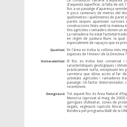
La constitució calcària d'aquesta pl
d'aquesta superfície, la falta de sòl
lloc a un paisatge d'aparença semides
A pocs centenars de metres del lito
quilòmetres i quilòmetres de paret s
parets seques apareixen curioses c
construccions fetes amb la mateixa t
fins agrícoles i ramaders donen un atr
La ramaderia ha estat l’activitat trad
en règim de pastura lliure, la qual 
especialment de rapaços que es prese
En l'àrea es troba la colònia més im
Qualitat
espècies de l'Annex I de la Directiva 
El lloc es troba ben conservat i 
Vulnerabilitat
característiques geològiques i clima
pràcticament nul·la, exceptuant les
carretera que dóna accés al far de 
activitats agrícoles i ramaderes tr
paisatge. Un factor distorsionador, 
recentment.
Tot aquest lloc és Àrea Natural d'Esp
Designació
Menorca (aprovat al maig de 2003) co
garrigues d’ullastrar, zones de prot
segats, vegetació rupícola litoral,
Biosfera pel programa MaB de la UN