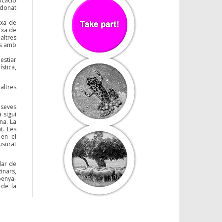
icació
 donat
rxa de
rxa de
altres
ns amb
bestiar
stica,
altres
 seves
 sigui
na. La
t. Les
 en el
usurat
lar de
inars,
penya-
 de la