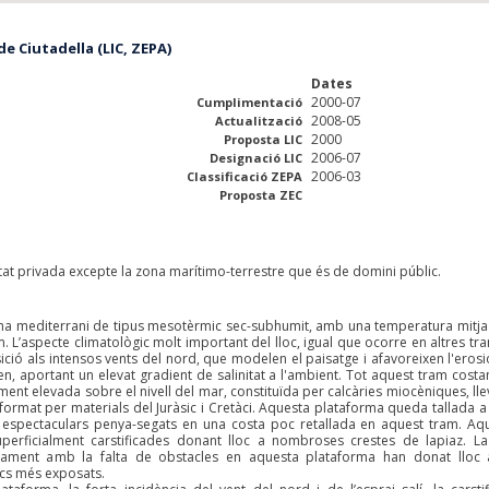
e Ciutadella (LIC, ZEPA)
Dates
2000-07
Cumplimentació
2008-05
Actualització
2000
Proposta LIC
2006-07
Designació LIC
2006-03
Classificació ZEPA
Proposta ZEC
tat privada excepte la zona marítimo-terrestre que és de domini públic.
 clima mediterrani de tipus mesotèrmic sec-subhumit, amb una temperatura mitja
. L’aspecte climatològic molt important del lloc, igual que ocorre en altres tr
ició als intensos vents del nord, que modelen el paisatge i afavoreixen l'erosi
en, aportant un elevat gradient de salinitat a l'ambient. Tot aquest tram costa
ent elevada sobre el nivell del mar, constituïda per calcàries miocèniques, lle
 format per materials del Juràsic i Cretàci. Aquesta plataforma queda tallada a
e espectaculars penya-segats en una costa poc retallada en aquest tram. Aq
perficialment carstificades donant lloc a nombroses crestes de lapiaz. La
ntament amb la falta de obstacles en aquesta plataforma han donat lloc
ocs més exposats.