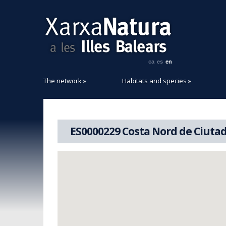
ca
es
en
The network
»
Habitats and species
»
ES0000229 Costa Nord de Ciutade