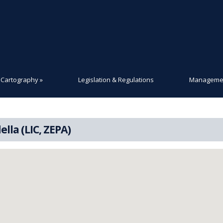
Cartography
»
Legislation & Regulations
Managemen
lla (LIC, ZEPA)