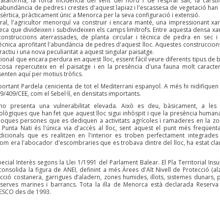
ataforma, la forta incidència del vent del nord i de l’esprai salí, la carstif
, l'abundància de pedres i crestes d'aquest lapiaz i l'escassesa de vegetació han
èrtica, pràcticament únic a Menorca per la seva configuració i extensió.
ral, l'agricultor menorquí va construir i encara manté, una impressionant xa
eca que divideixen i subdivideixen els camps limítrofs. Entre aquesta densa xa
onstruccions aterrassades, de planta circular i tècnica de pedra en sec i 
ècnica aprofitant l'abundància de pedres d'aquest lloc. Aquestes construccio
actiu i una nova peculiaritat a aquest singular paisatge.
icional que encara perdura en aquest lloc, essent fàcil veure diferents tipus de 
cosa repercuteix en el paisatge i en la presència d'una fauna molt caracterí
nten aquí per motius tròfics.
portant Pardela cenicienta de tot el Mediterrani espanyol. A més hi nidifiquen 
79/409/CEE, com el Sebel·lí, en densitats importants.
no presenta una vulnerabilitat elevada. Això es deu, bàsicament, a les
tològiques que han fet que aquest lloc sigui inhòspit i que la presència humana
 poques persones que es dediquen a activitats agrícoles i ramaderes en la zo
Punta Nati és l'única via d'accés al lloc, sent aquest el punt més freqüenta
adicionals que es realitzen en l'interior es troben perfectament integrades
com era l'abocador d'escombraries que es trobava dintre del lloc, ha estat cla
ecial Interès segons la Llei 1/1991 del Parlament Balear. El Pla Territorial Insu
nsolida la figura de ANEI, definint a més Àrees d'Alt Nivell de Protecció (alz
ecció costanera, garrigues d’aladern, zones humides, illots, sistemes dunars, 
 reserves marines i barrancs. Tota la illa de Menorca està declarada Reserva
ESCO des de 1993.