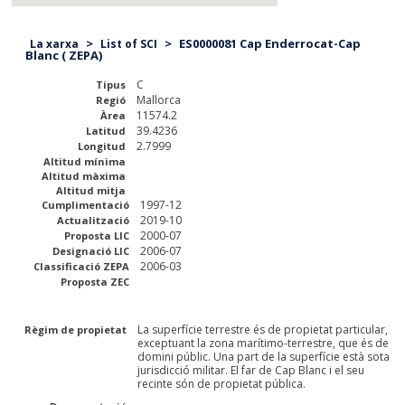
>
>
ES0000081 Cap Enderrocat-Cap
La xarxa
List of SCI
Blanc ( ZEPA)
C
Tipus
Mallorca
Regió
11574.2
Àrea
39.4236
Latitud
2.7999
Longitud
Altitud mínima
Altitud màxima
Altitud mitja
1997-12
Cumplimentació
2019-10
Actualització
2000-07
Proposta LIC
2006-07
Designació LIC
2006-03
Classificació ZEPA
Proposta ZEC
La superfície terrestre és de propietat particular,
Règim de propietat
exceptuant la zona marítimo-terrestre, que és de
domini públic. Una part de la superfície està sota
jurisdicció militar. El far de Cap Blanc i el seu
recinte són de propietat pública.