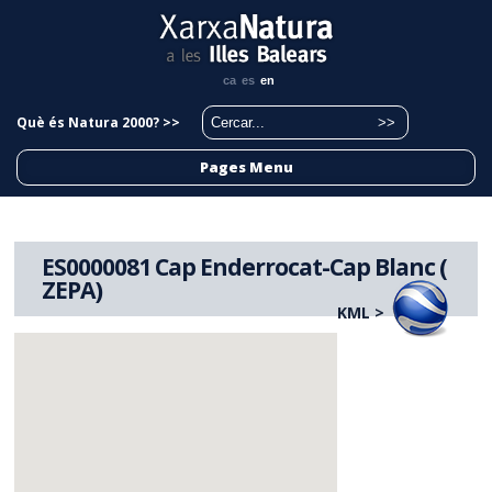
ca
es
en
Què és Natura 2000? >>
Pages Menu
ES0000081 Cap Enderrocat-Cap Blanc (
ZEPA)
KML >