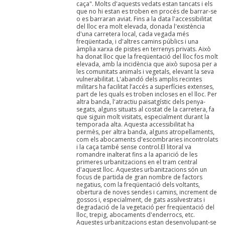
caça". Molts d'aquests vedats estan tancats i els
que no hi estan es troben en procés de barrar-se
o es barraran aviat. Fins a la data l'accessibilitat
del lloc era molt elevada, donada l'existència
d'una carretera local, cada vegada més
freqüentada, i d'altres camins públics i una
àmplia xarxa de pistes en terrenys privats. Això
ha donat lloc que la freqüentació del lloc fos molt
elevada, amb la incidència que això suposa per a
les comunitats animals i vegetals, elevant la seva
vulnerabilitat. L'abandó dels amplis recintes
militars ha facilitat l’accés a superfícies extenses,
part de les quals es troben incloses en el lloc. Per
altra banda, l'atractiu paisatgístic dels penya-
segats, alguns situats al costat de la carretera, fa
que siguin molt visitats, especialment durant la
temporada alta. Aquesta accessibilitat ha
permès, per altra banda, alguns atropellaments,
com els abocaments d'escombraries incontrolats
i la caça també sense control.El litoral va
romandre inalterat fins a la aparició de les
primeres urbanitzacions en el tram central
d'aquest lloc. Aquestes urbanitzacions són un
focus de partida de gran nombre de factors
negatius, com la freqüentació dels voltants,
obertura de noves sendes i camins, increment de
gossos i, especialment, de gats assilvestrats i
degradació de la vegetació per freqüentació del
lloc, trepig, abocaments d'enderrocs, etc.
Aquestes urbanitzacions estan desenvolupant-se