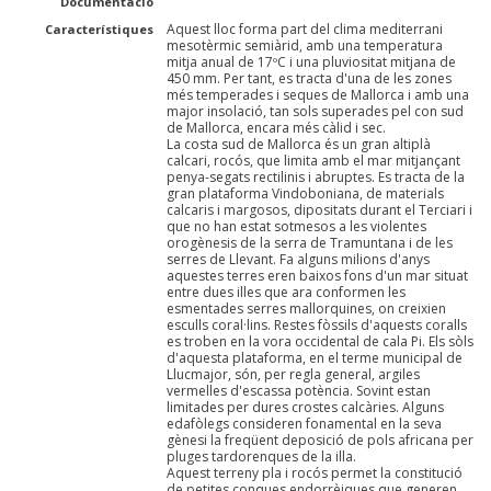
Documentació
Aquest lloc forma part del clima mediterrani
Característiques
mesotèrmic semiàrid, amb una temperatura
mitja anual de 17ºC i una pluviositat mitjana de
450 mm. Per tant, es tracta d'una de les zones
més temperades i seques de Mallorca i amb una
major insolació, tan sols superades pel con sud
de Mallorca, encara més càlid i sec.
La costa sud de Mallorca és un gran altiplà
calcari, rocós, que limita amb el mar mitjançant
penya-segats rectilinis i abruptes. Es tracta de la
gran plataforma Vindoboniana, de materials
calcaris i margosos, dipositats durant el Terciari i
que no han estat sotmesos a les violentes
orogènesis de la serra de Tramuntana i de les
serres de Llevant. Fa alguns milions d'anys
aquestes terres eren baixos fons d'un mar situat
entre dues illes que ara conformen les
esmentades serres mallorquines, on creixien
esculls coral·lins. Restes fòssils d'aquests coralls
es troben en la vora occidental de cala Pi. Els sòls
d'aquesta plataforma, en el terme municipal de
Llucmajor, són, per regla general, argiles
vermelles d'escassa potència. Sovint estan
limitades per dures crostes calcàries. Alguns
edafòlegs consideren fonamental en la seva
gènesi la freqüent deposició de pols africana per
pluges tardorenques de la illa.
Aquest terreny pla i rocós permet la constitució
de petites conques endorrèiques que generen