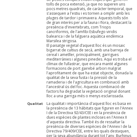
tolls de poca extensió, ja que no superen uns
pocs metres quadrats, de caràcter temporal, que
s'assequen a l'estiu i es tornen a omplir amb les
pluges de tardor i primavera. Aquests tolls són
de gran interès per a la fauna i flora, destacant la
presència d'invertebrats, com Triops
cancriformis, de l'amfibi Esbufego viridis
balearica i de la falguera aquàtica endèmica
Marsilea strigosa.
El paisatge vegetal d’aquest lloc és un mosaic
bigarrat de cultius de secà, amb una barreja de
cereal i ametller, principalment, garrigues
mediterrànies i algunes pinedes. Aquí es troba el
clímax de l’ullastrar, que encara manté algunes
formacions de port gairebé arbori malgrat
l'aprofitament de que ha estat objecte, donada la
qualitat de la seva fusta i la pressió de la
ramaderia i de l'agricultura en combinació amb
l'ancestral ús del foc. Aquesta combinació de
factors ha degradat la vegetació original donant
lloc a una garriga més o menys esclarissada.
La qualitat i importància d'aquest lloc es basa en
Qualitat
la presència de 13 hàbitats que figuren en l'Annex
I de la Directiva 92/43/CEE i en la presència de
dues espècies de plantes incloses en l'Annex II
d'aquesta directiva. També és de ressaltar la
presència de diverses espècies de l'Annex I de la
Directiva 79/409/CEE, entre les quals destaquen,
per la seva abundància durant tot l'any, Burhinus