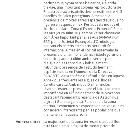
oedicnemus, Sylvia sarda balearica, Galerida
theklae, una important colònia reproductora de
Phalacrocorax aristotelis desmarestii i entre 4 i 5
parelles de Falco peregrinus. A més de la
presència de moltes altres espècies d'aus que no
figuren en aquest annex. Per aquests motius el
lloc fou declarat Zona d'Especial Protecció Per a
les Aus (ZEPA núm. 81) i també va ser classificat
com Àrea Important per a les Aus (ANAVA núm.
322) per la Societat Espanyola d'Ornitologia,
aplicant els criteris establerts per BirdLife
Internacional.A més en el lloc cal assenyalar la
presència d'un amfibi endèmic (Esbufego viridis
balearica), aquest últim amb diversos punts
d'aigua on es reprodueix habitualment i
l'abundant presència de Testudo hermanni,
espècie inclosa en l'Annex II de la Directiva
92/43/CEE. Altra espècie de rèptil inclòs en aquest
Annex que freqüenta les aigües del lloc és
Caretta caretta.Amb motiu D s'han inclòs
diverses espècies presents en el lloc que tenen
importància en el funcionament de la biocenosi,
destacant l’abundant presència de Aetechinus
algirus i Genetta genetta. Pel que fa a la zona
marina, s'esmenten sis espècies de peixos que es
consideren interessants per les poblacions que
mantenen en aquesta zona.
La major part de la zona terrestre d'aquest lloc
Vulnerabilitat
està fitada amb la figura de "vedat privat de