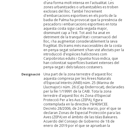
d'una forma molt intensa en l'actualitat. Les
zones urbanitzades o urbanitzables es troben
excloses del lloc. També l'increment
d'embarcacions esportives en els ports de la
badia de Palma ha provocat que la presència de
pescadors i embarcacions esportives en tota
aquesta costa sigui cada vegada major,
disminuint cap a l'est. Tot això ha anat en
detriment de la tranquil·litat i conservació del
lloc, i ha augmentat considerablement la seva
fragilitat. Els trams més inaccessibles de la costa
en penya-segat solament s'han vist afectats per la
introducció d'espècies halòctones com
Carpobrotus edulis i Opuntia ficus-indica, que
han colonitzat superfícies bastant extenses del
penya-segat i dels talusos costaners.
Una part de la zona terrestre d'aquest lloc
Designació
aquesta compresa per les Àrees Naturals
d'Especial Interès (ANEI) núm. 25 (Marina de
Llucmajor) i núm. 26 (Cap Enderrocat), declarades
per la llei 1/19991 de la CAIB. Tota la zona
terrestre d'aquest lloc és Zona d'Especial
Protecció Per a les Aus (ZEPA), figura
contemplada en la directiva 79/409/CEE.
Decreto 28/2006, de 24 de marzo, por el que se
declaran Zonas de Especial Protección para las
Aves (ZEPA) en el ámbito de las Islas Baleares.
Acuerdo del Consejo de Gobierno de 18 de
enero de 2019 por el que se aprueban la